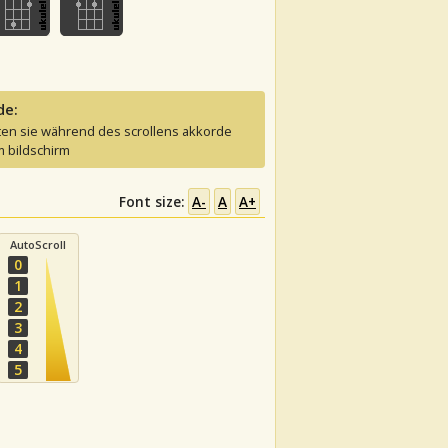
de:
ten sie während des scrollens akkorde
 bildschirm
Font size:
A-
A
A+
AutoScroll
0
1
2
3
4
5