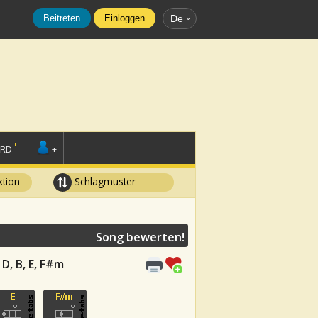
Beitreten
Einloggen
De
ORD
+
tion
Schlagmuster
Song bewerten!
 D, B, E, F#m