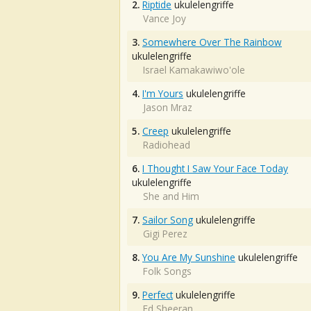
2.
Riptide
ukulelengriffe
Vance Joy
3.
Somewhere Over The Rainbow
ukulelengriffe
Israel Kamakawiwo'ole
4.
I'm Yours
ukulelengriffe
Jason Mraz
5.
Creep
ukulelengriffe
Radiohead
6.
I Thought I Saw Your Face Today
ukulelengriffe
She and Him
7.
Sailor Song
ukulelengriffe
Gigi Perez
8.
You Are My Sunshine
ukulelengriffe
Folk Songs
9.
Perfect
ukulelengriffe
Ed Sheeran