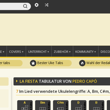
E +
COVERS +
UNTERRICHT +
ZUBEHÖR +
KOMMUNITY +
DISC
r tabs
Bester Uke Tabs
Wahl der Redak
LA FIESTA
TABULATUR VON
PEDRO CAPÓ
7
Im Lied verwendete Ukulelengriffe
: A, Bm, C#m,