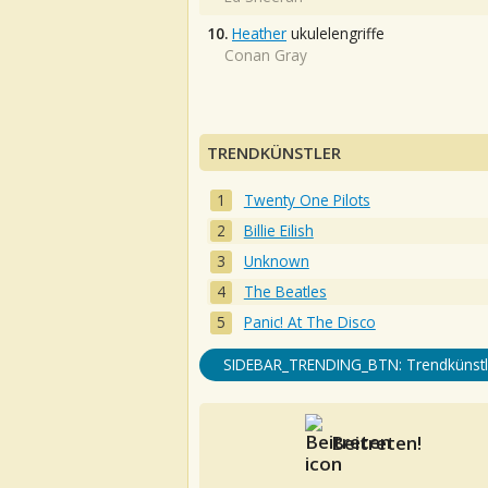
10.
Heather
ukulelengriffe
Conan Gray
TRENDKÜNSTLER
Twenty One Pilots
Billie Eilish
Unknown
The Beatles
Panic! At The Disco
SIDEBAR_TRENDING_BTN: Trendkünstl
Beitreten!