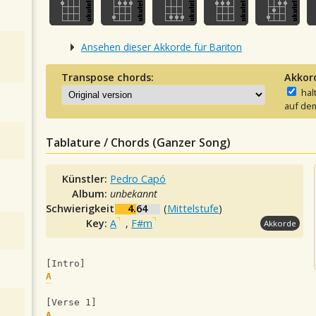
Ansehen dieser Akkorde für Bariton
Transpose chords:
Akkor
hal
auf dem
Tablature / Chords (Ganzer Song)
Künstler:
Pedro Capó
Album:
unbekannt
Schwierigkeit:
4.64
(
Mittelstufe
)
Key:
A
,
F#m
Akkorde
[Intro]
A
[Verse 1]
A