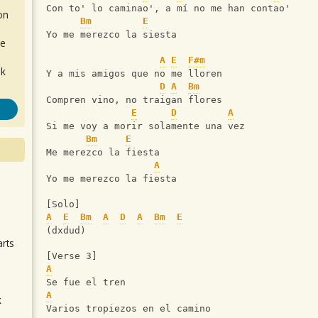
Con to' lo caminao', a mí no me han contao'
on
Bm
E
Yo me merezco la siesta
de
A
E
F#m
ok
Y a mis amigos que no me lloren
D
A
Bm
Compren vino, no traigan flores
E
D
A
Si me voy a morir solamente una vez
Bm
E
Me merezco la fiesta
A
Yo me merezco la fiesta
.
[Solo]
A
E
Bm
A
D
A
Bm
E
(dxdud)
arts
[Verse 3]
A
Se fue el tren
A
k
Varios tropiezos en el camino
m