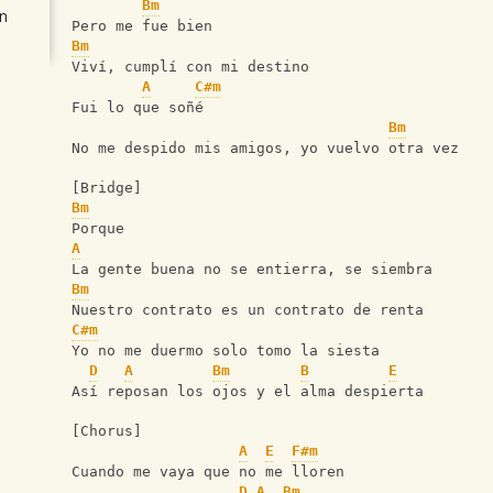
Bm
n
Pero me fue bien
Bm
Viví, cumplí con mi destino
A
C#m
Fui lo que soñé
Bm
No me despido mis amigos, yo vuelvo otra vez
[Bridge]
Bm
Porque
A
La gente buena no se entierra, se siembra
Bm
Nuestro contrato es un contrato de renta
C#m
Yo no me duermo solo tomo la siesta
D
A
Bm
B
E
Así reposan los ojos y el alma despierta
[Chorus]
A
E
F#m
Cuando me vaya que no me lloren
D
A
Bm