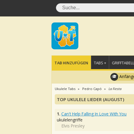
TAB HINZUFÜGEN
TABS +
GRIFFTABELL
Anfänge
Ukulele Tabs
Pedro Capó
La Fiesta
TOP UKULELE LIEDER (AUGUST)
1.
Can't Help Falling In Love With You
ukulelengriffe
Elvis Presley