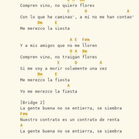
Compren vino, no quiero flores
E
D
A
Con lo que he caminao', a mí no me han contao'
Bm
E
Me merezco la siesta
A
E
F#m
Y a mis amigos que no me lloren
D
A
Bm
Compren vino, no traigan flores
E
D
A
Si me voy a morir solamente una vez
Bm
E
Me merezco la fiesta
A
Yo me merezco la fiesta
[Bridge 2]
La gente buena no se entierra, se siembra
F#m
Nuestro contrato es un contrato de renta
A
La gente buena no se entierra, se siembra