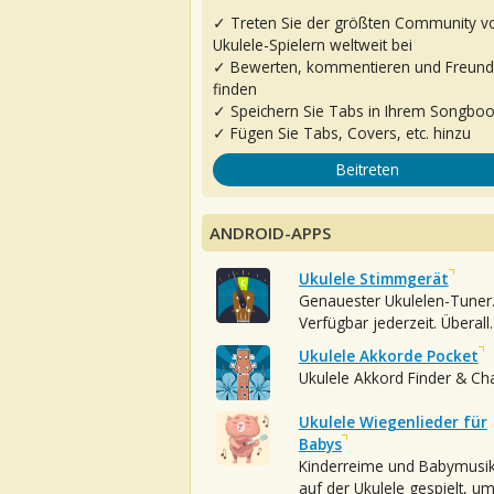
✓ Treten Sie der größten Community v
Ukulele-Spielern weltweit bei
✓ Bewerten, kommentieren und Freun
finden
✓ Speichern Sie Tabs in Ihrem Songbo
✓ Fügen Sie Tabs, Covers, etc. hinzu
Beitreten
ANDROID-APPS
Ukulele Stimmgerät
Genauester Ukulelen-Tuner
Verfügbar jederzeit. Überall.
Ukulele Akkorde Pocket
Ukulele Akkord Finder & Ch
Ukulele Wiegenlieder für
Babys
Kinderreime und Babymusi
auf der Ukulele gespielt, u