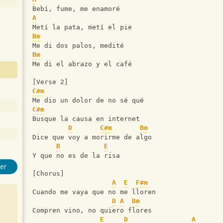
Bebí, fume, me enamoré
A
Metí la pata, metí el pie
Bm
Me di dos palos, medité
Bm
Me di el abrazo y el café
[Verse 2]
C#m
Me dio un dolor de no sé qué
C#m
Busque la causa en internet
D
C#m
Bm
Dice que voy a morirme de algo
B
E
Y que no es de la risa
er
[Chorus]
A
E
F#m
Cuando me vaya que no me lloren
D
A
Bm
Compren vino, no quiero flores
E
D
A