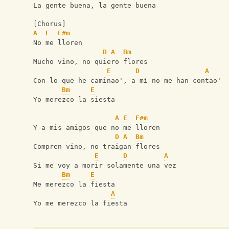
La gente buena, la gente buena
[Chorus]
A
E
F#m
No me lloren
D
A
Bm
Mucho vino, no quiero flores
E
D
A
Con lo que he caminao', a mí no me han contao'
Bm
E
Yo merezco la siesta
A
E
F#m
Y a mis amigos que no me lloren
D
A
Bm
Compren vino, no traigan flores
E
D
A
Si me voy a morir solamente una vez
Bm
E
Me merezco la fiesta
A
Yo me merezco la fiesta