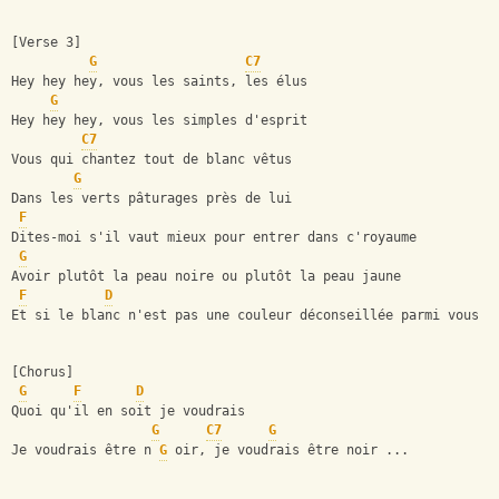
[Verse 3]
G
C7
Hey hey hey, vous les saints, les élus
G
Hey hey hey, vous les simples d'esprit
C7
Vous qui chantez tout de blanc vêtus
G
Dans les verts pâturages près de lui
F
Dites-moi s'il vaut mieux pour entrer dans c'royaume
G
Avoir plutôt la peau noire ou plutôt la peau jaune
F
D
Et si le blanc n'est pas une couleur déconseillée parmi vous
[Chorus]
G
F
D
Quoi qu'il en soit je voudrais
G
C7
G
Je voudrais être n 
G
 oir, je voudrais être noir ...