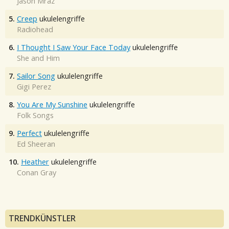
Jason Mraz
5.
Creep
ukulelengriffe
Radiohead
6.
I Thought I Saw Your Face Today
ukulelengriffe
She and Him
7.
Sailor Song
ukulelengriffe
Gigi Perez
8.
You Are My Sunshine
ukulelengriffe
Folk Songs
9.
Perfect
ukulelengriffe
Ed Sheeran
10.
Heather
ukulelengriffe
Conan Gray
TRENDKÜNSTLER