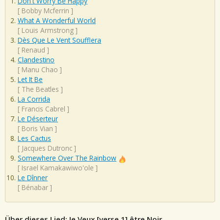
Don't Worry Be Happy
[
Bobby Mcferrin
]
What A Wonderful World
[
Louis Armstrong
]
Dès Que Le Vent Soufflera
[
Renaud
]
Clandestino
[
Manu Chao
]
Let It Be
[
The Beatles
]
La Corrida
[
Francis Cabrel
]
Le Déserteur
[
Boris Vian
]
Les Cactus
[
Jacques Dutronc
]
Somewhere Over The Rainbow
[
Israel Kamakawiwo'ole
]
Le Dînner
[
Bénabar
]
Über dieses Lied: Je Veux [verse 1] être Noir