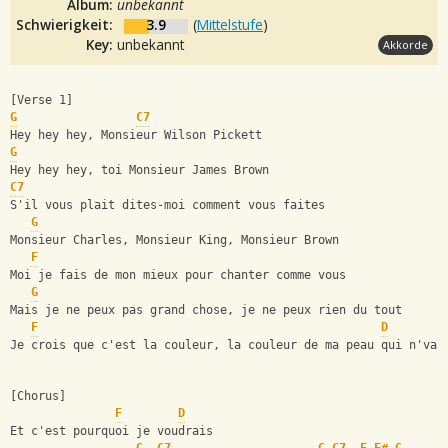
Album:
unbekannt
Schwierigkeit:
3.9
(
Mittelstufe
)
Key:
unbekannt
Akkorde
[Verse 1]
G
C7
Hey hey hey, Monsieur Wilson Pickett
G
Hey hey hey, toi Monsieur James Brown
C7
S'il vous plait dites-moi comment vous faites
G
Monsieur Charles, Monsieur King, Monsieur Brown
F
Moi je fais de mon mieux pour chanter comme vous
G
Mais je ne peux pas grand chose, je ne peux rien du tout
F
D
Je crois que c'est la couleur, la couleur de ma peau qui n'va 
[Chorus]
F
D
Et c'est pourquoi je voudrais