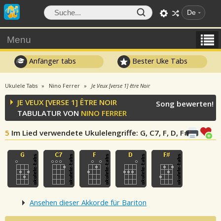
De
Menu
Anfänger tabs
Bester Uke Tabs
Ukulele Tabs
Nino Ferrer
Je Veux [verse 1] être Noir
JE VEUX [VERSE 1] ÊTRE NOIR
Song bewerten!
TABULATUR VON
NINO FERRER
5
Im Lied verwendete Ukulelengriffe
: G, C7, F, D, F#
Ansehen dieser Akkorde für Bariton