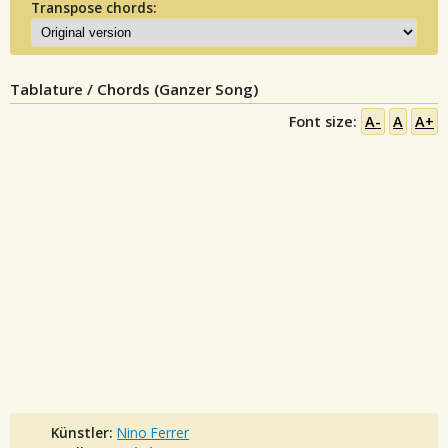
Transpose chords:
Tablature / Chords (Ganzer Song)
Font size:
A-
A
A+
Künstler:
Nino Ferrer