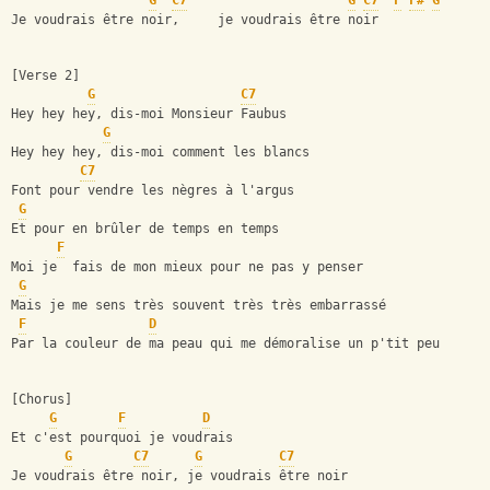
G
C7
G
C7
F
F#
G
Je voudrais être noir,     je voudrais être noir
[Verse 2]
G
C7
Hey hey hey, dis-moi Monsieur Faubus
G
Hey hey hey, dis-moi comment les blancs
C7
Font pour vendre les nègres à l'argus
G
Et pour en brûler de temps en temps
F
Moi je  fais de mon mieux pour ne pas y penser
G
Mais je me sens très souvent très très embarrassé
F
D
Par la couleur de ma peau qui me démoralise un p'tit peu
[Chorus]
G
F
D
Et c'est pourquoi je voudrais
G
C7
G
C7
Je voudrais être noir, je voudrais être noir