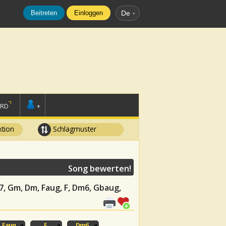
Beitreten
Einloggen
De
ORD
+
tion
Schlagmuster
Song bewerten!
b7, Gm, Dm, Faug, F, Dm6, Gbaug,