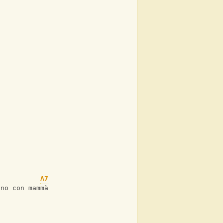
A7
Am
ino con mammà