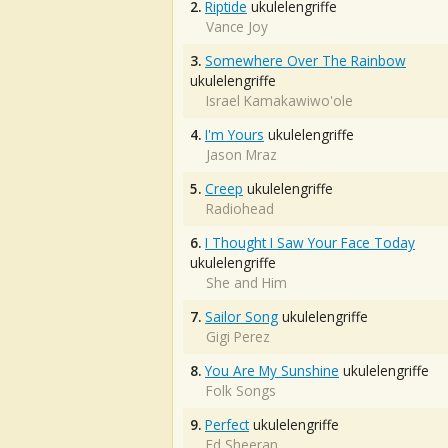
2.
Riptide
ukulelengriffe
Vance Joy
3.
Somewhere Over The Rainbow
ukulelengriffe
Israel Kamakawiwo'ole
4.
I'm Yours
ukulelengriffe
Jason Mraz
5.
Creep
ukulelengriffe
Radiohead
6.
I Thought I Saw Your Face Today
ukulelengriffe
She and Him
7.
Sailor Song
ukulelengriffe
Gigi Perez
8.
You Are My Sunshine
ukulelengriffe
Folk Songs
9.
Perfect
ukulelengriffe
Ed Sheeran