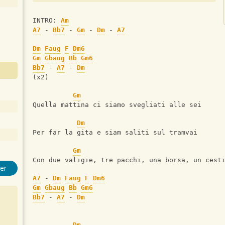
INTRO: 
Am
A7
 - 
Bb7
 - 
Gm
 - 
Dm
 - 
A7
Dm
Faug
F
Dm6
Gm
Gbaug
Bb
Gm6
Bb7
 - 
A7
 - 
Dm
(x2)
Gm
Quella mattina ci siamo svegliati alle sei
Dm
Per far la gita e siam saliti sul tramvai
Gm
Con due valigie, tre pacchi, una borsa, un cest
er
A7
 - 
Dm
Faug
F
Dm6
Gm
Gbaug
Bb
Gm6
Bb7
 - 
A7
 - 
Dm
Dm