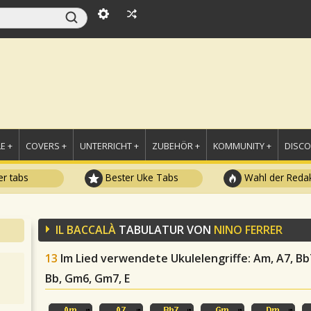
E +
COVERS +
UNTERRICHT +
ZUBEHÖR +
KOMMUNITY +
DISC
r tabs
Bester Uke Tabs
Wahl der Redak
IL BACCALÀ
TABULATUR VON
NINO FERRER
13
Im Lied verwendete Ukulelengriffe
: Am, A7, B
Bb, Gm6, Gm7, E