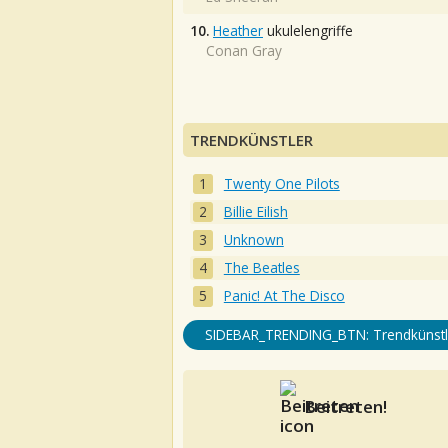
10.
Heather
ukulelengriffe
Conan Gray
TRENDKÜNSTLER
Twenty One Pilots
Billie Eilish
Unknown
The Beatles
Panic! At The Disco
SIDEBAR_TRENDING_BTN: Trendkünstl
Beitreten!