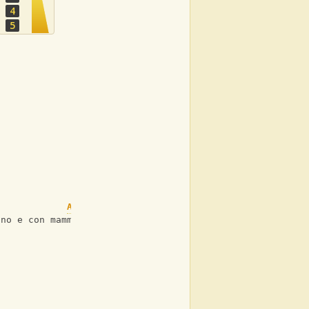
4
5
A7
Am
ino e con mammà