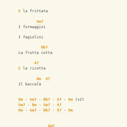
E
 la frittata
Gm7
I formaggini
I fagiolini
Bb7
La frutta cotta
A7
E
 la ricotta
Dm
A7
Il baccalà
Dm
 - 
Gm7
 - 
Bb7
 - 
A7
 - 
Dm
 (x2)
Gm7
 - 
Dm
 - 
Gm7
 - 
A7
Dm
 - 
Gm7
 - 
Bb7
 - 
A7
 - 
Dm
Gm7