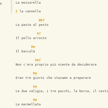
La mozzarella
n
E
 la cannella
Bb7
La pasta al pesto
A7
Il pollo arrosto
Dm
Il baccalà
Gm7
Non c'era proprio più niente da desiderare
Dm
Eran tre giorni che stavamo a preparare
Gm
Le due valigie, i tre pacchi, la borsa, il cest
Dm
La marmellata