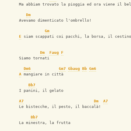
Ma abbiam trovato la pioggia ed ora viene il be
Dm
Avevamo dimenticato l'ombrello!
Gm
E
 siam scappati coi pacchi, la borsa, il cestin
Dm
Faug
F
Siamo tornati
Dm6
Gm7
Gbaug
Bb
Gm6
A
 mangiare in città
Bb7
I panini, il gelato
A7
Dm
A7
Le bistecche, il pesto, il baccalà!
Bb7
La minestra, la frutta