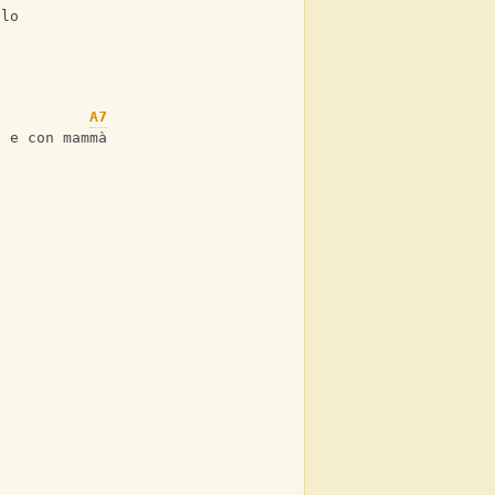
llo
A7
Am
o e con mammà