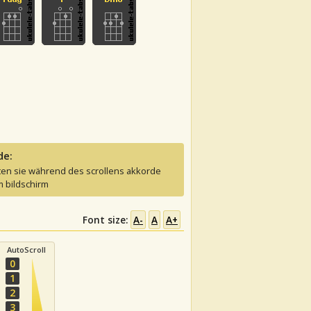
de:
ten sie während des scrollens akkorde
 bildschirm
Font size:
A-
A
A+
AutoScroll
0
1
2
3