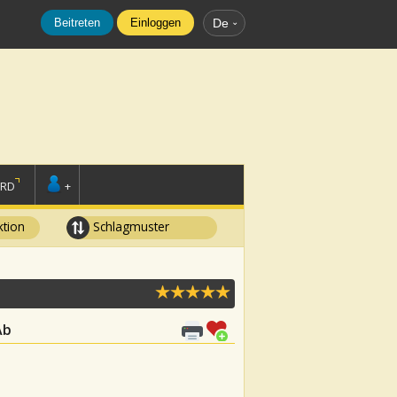
Beitreten
Einloggen
De
ORD
+
tion
Schlagmuster
Ab