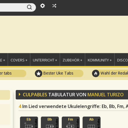
E +
COVERS +
UNTERRICHT +
ZUBEHÖR +
KOMMUNITY +
DISC
r tabs
Bester Uke Tabs
Wahl der Redak
CULPABLES
TABULATUR VON
MANUEL TURIZO
4
Im Lied verwendete Ukulelengriffe
: Eb, Bb, Fm, 