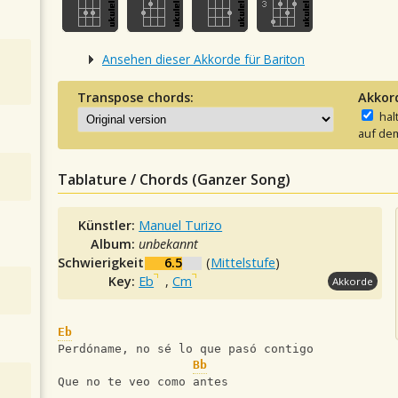
Ansehen dieser Akkorde für Bariton
Transpose chords:
Akkor
hal
auf dem
Tablature / Chords (Ganzer Song)
Künstler:
Manuel Turizo
Album:
unbekannt
Schwierigkeit:
6.5
(
Mittelstufe
)
Key:
Eb
,
Cm
Akkorde
Eb
Perdóname, no sé lo que pasó contigo
Bb
Que no te veo como antes