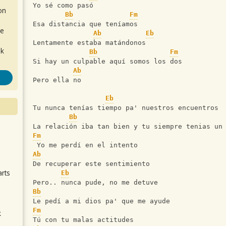
Yo sé como pasó
on
Bb
Fm
Esa distancia que teníamos
de
Ab
Eb
Lentamente estaba matándonos
ok
Bb
Fm
Si hay un culpable aquí somos los dos
Ab
Pero ella no
Eb
Tu nunca tenías tiempo pa' nuestros encuentros
Bb
La relación iba tan bien y tu siempre tenias un
Fm
.
 Yo me perdí en el intento
Ab
De recuperar este sentimiento
arts
Eb
Pero.. nunca pude, no me detuve
Bb
Le pedí a mi dios pa' que me ayude
Fm
k
Tú con tu malas actitudes
m