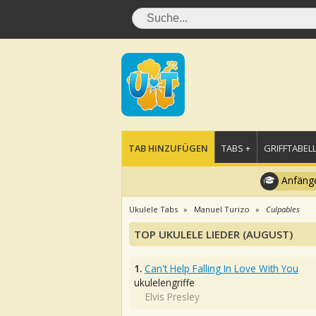
TAB HINZUFÜGEN
TABS +
GRIFFTABELL
Anfänge
Ukulele Tabs
Manuel Turizo
Culpables
TOP UKULELE LIEDER (AUGUST)
1.
Can't Help Falling In Love With You
ukulelengriffe
Elvis Presley