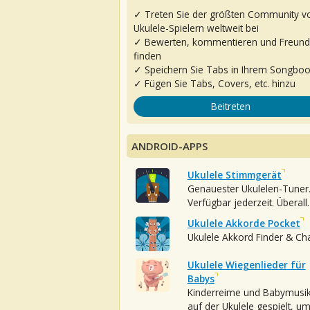
✓ Treten Sie der größten Community v
Ukulele-Spielern weltweit bei
✓ Bewerten, kommentieren und Freun
finden
✓ Speichern Sie Tabs in Ihrem Songbo
✓ Fügen Sie Tabs, Covers, etc. hinzu
Beitreten
ANDROID-APPS
Ukulele Stimmgerät
Genauester Ukulelen-Tuner
Verfügbar jederzeit. Überall.
Ukulele Akkorde Pocket
Ukulele Akkord Finder & Ch
Ukulele Wiegenlieder für
Babys
Kinderreime und Babymusi
auf der Ukulele gespielt, u