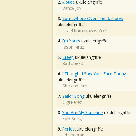
2.
Riptide
ukulelengriffe
Vance Joy
3.
Somewhere Over The Rainbow
ukulelengriffe
Israel Kamakawiwo'ole
4.
I'm Yours
ukulelengriffe
Jason Mraz
5.
Creep
ukulelengriffe
Radiohead
6.
I Thought I Saw Your Face Today
ukulelengriffe
She and Him
7.
Sailor Song
ukulelengriffe
Gigi Perez
8.
You Are My Sunshine
ukulelengriffe
Folk Songs
9.
Perfect
ukulelengriffe
Ed Sheeran