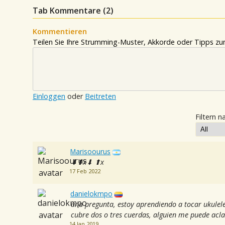
Tab Kommentare (
2
)
Kommentieren
Teilen Sie Ihre Strumming-Muster, Akkorde oder Tipps zum
Einloggen
oder
Beitreten
Filtern n
Marisoourus
⬇⬆x⬇ ⬆x
17 Feb 2022
danielokmpo
una pregunta, estoy aprendiendo a tocar ukulele 
cubre dos o tres cuerdas, alguien me puede acla
14 Jan 2019