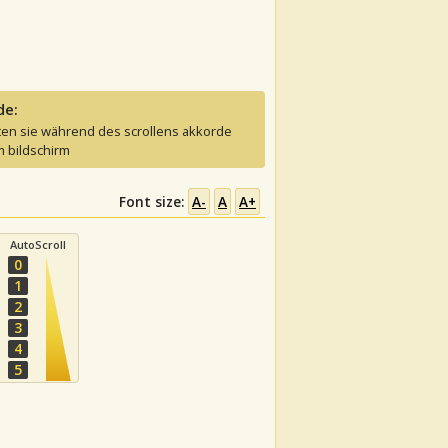
de:
ten sie während des scrollens akkorde
 bildschirm
Font size:
A-
A
A+
AutoScroll
0
1
2
3
4
5