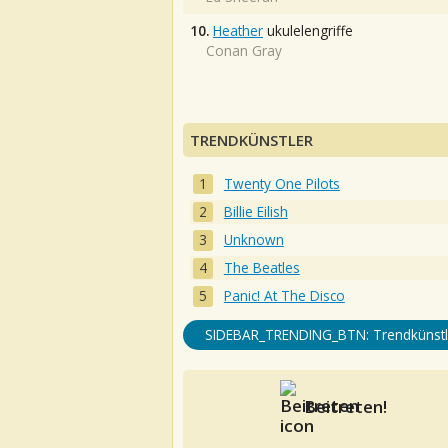
10.
Heather
ukulelengriffe
Conan Gray
TRENDKÜNSTLER
Twenty One Pilots
Billie Eilish
Unknown
The Beatles
Panic! At The Disco
SIDEBAR_TRENDING_BTN: Trendkünstl
Beitreten!