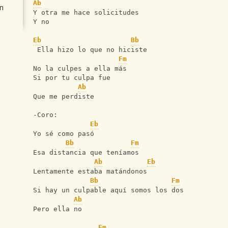
Ab
n
Y otra me hace solicitudes
Y no
Eb
Bb
 Ella hizo lo que no hiciste
Fm
No la culpes a ella más
Si por tu culpa fue
Ab
Que me perdiste
-Coro:
Eb
Yo sé como pasó
Bb
Fm
Esa distancia que teníamos
Ab
Eb
Lentamente estaba matándonos
Bb
Fm
Si hay un culpable aquí somos los dos
Ab
Pero ella no
Fm