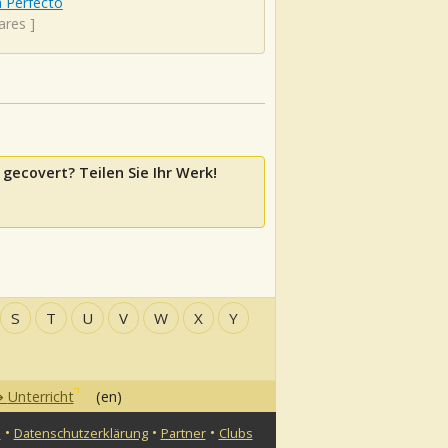
 Perfecto
ares
]
 gecovert? Teilen Sie Ihr Werk!
S
T
U
V
W
X
Y
Unterricht
(en)
•
•
•
n
Datenschutzerklärung
Partner
Clubs