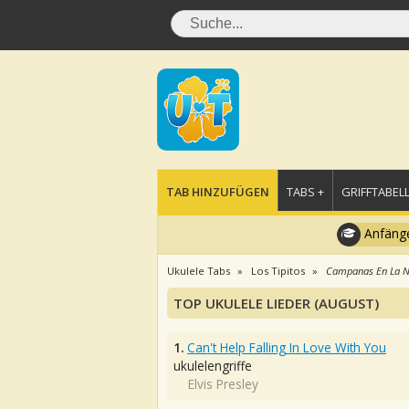
TAB HINZUFÜGEN
TABS +
GRIFFTABELL
Anfänge
Ukulele Tabs
Los Tipitos
Campanas En La 
TOP UKULELE LIEDER (AUGUST)
1.
Can't Help Falling In Love With You
ukulelengriffe
Elvis Presley