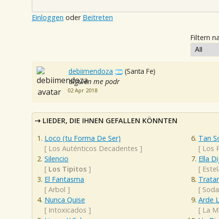
Einloggen
oder
Beitreten
Filtern n
debiimendoza
(Santa Fe)
alguien me podr
02 Apr 2018
LIEDER, DIE IHNEN GEFALLEN KÖNNTEN
Loco (tu Forma De Ser)
Tan S
[
Los Auténticos Decadentes
]
[
Los 
Silencio
Ella Di
[
Los Tipitos
]
[
Estel
El Fantasma
Trata
[
Arbol
]
[
Soda
Nunca Quise
Arde 
[
Intoxicados
]
[
La M