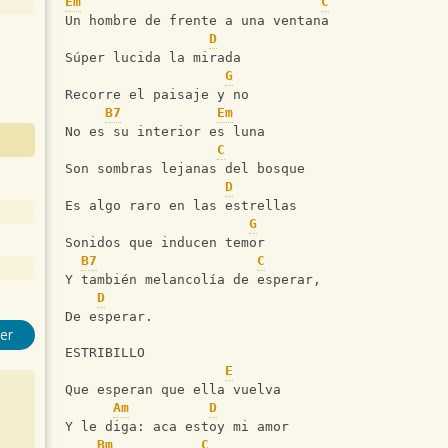
Em
C
Un hombre de frente a una ventana
D
Súper lucida la mirada
G
Recorre el paisaje y no
B7
Em
No es su interior es luna
C
Son sombras lejanas del bosque
D
Es algo raro en las estrellas
G
Sonidos que inducen temor
B7
C
Y también melancolía de esperar,
D
De esperar.
er
ESTRIBILLO
E
Que esperan que ella vuelva
Am
D
Y le diga: aca estoy mi amor
Bm
C