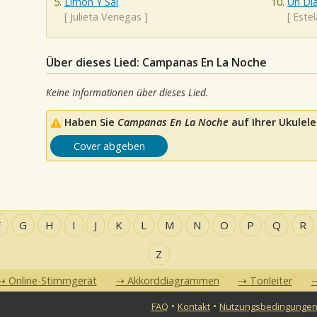
Limon Y Sal
Un Dia
[
Julieta Venegas
]
[
Estel
Über dieses Lied: Campanas En La Noche
Keine Informationen über dieses Lied.
Haben Sie
Campanas En La Noche
auf Ihrer Ukulele
Cover abgeben
F
G
H
I
J
K
L
M
N
O
P
Q
R
Z
Online-Stimmgerät
Akkorddiagrammen
Tonleiter
•
•
FAQ
Kontakt
Nutzungsbedingunge