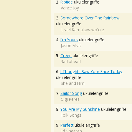
2.
Riptide
ukulelengriffe
Vance Joy
3.
Somewhere Over The Rainbow
ukulelengriffe
Israel Kamakawiwo'ole
4.
I'm Yours
ukulelengriffe
Jason Mraz
5.
Creep
ukulelengriffe
Radiohead
6.
I Thought I Saw Your Face Today
ukulelengriffe
She and Him
7.
Sailor Song
ukulelengriffe
Gigi Perez
8.
You Are My Sunshine
ukulelengriffe
Folk Songs
9.
Perfect
ukulelengriffe
Ed Sheeran