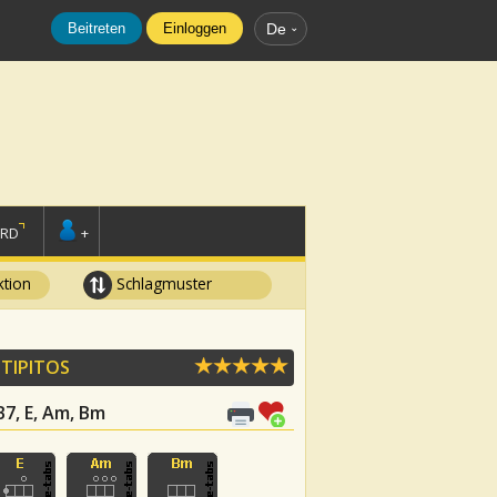
Beitreten
Einloggen
De
ORD
+
tion
Schlagmuster
 TIPITOS
 B7, E, Am, Bm