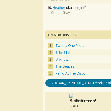
10.
Heather
ukulelengriffe
Conan Gray
TRENDKÜNSTLER
Twenty One Pilots
Billie Eilish
Unknown
The Beatles
Panic! At The Disco
SIDEBAR_TRENDING_BTN: Trendkünstl
Beitreten!