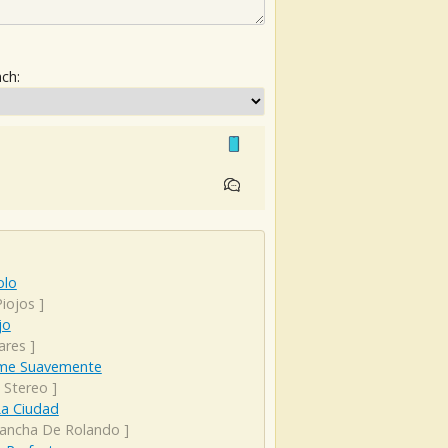
ach:
olo
Piojos
]
jo
ares
]
me Suavemente
 Stereo
]
La Ciudad
ancha De Rolando
]