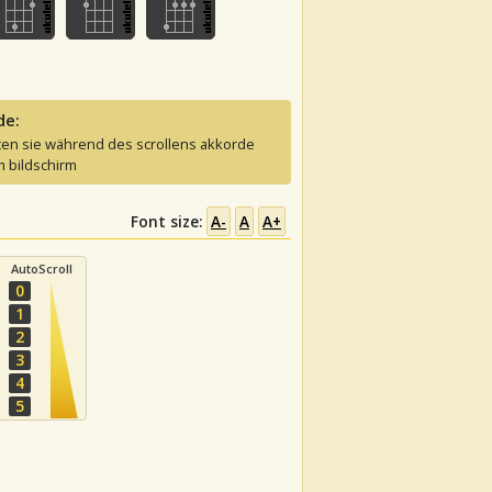
de:
ten sie während des scrollens akkorde
 bildschirm
Font size:
A-
A
A+
AutoScroll
0
1
2
3
4
5