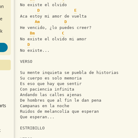
No existe el olvido
on
D
E
Aca estoy mi amor de vuelta
de
Am
D
He vencido, ¿lo puedes creer?
ok
Bm
C
No existe el olvido mi amor
D
No existe...
VERSO
Su mente inquieta se puebla de historias
Su cuerpo es solo memoria
.
Es eso que hay que sentir
Con paciencia infinita
Andando las calles ajenas
De hombres que al fin le dan pena
arts
Campanas en la noche
Ruidos de melancolía que esperan
Que esperan...
ESTRIBILLO
k
m