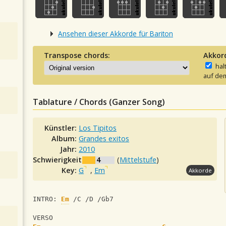
Ansehen dieser Akkorde für Bariton
Transpose chords:
Akkor
hal
auf dem
Tablature / Chords (Ganzer Song)
Künstler:
Los Tipitos
Album:
Grandes exitos
Jahr:
2010
Schwierigkeit:
4
(
Mittelstufe
)
Key:
G
,
Em
Akkorde
INTRO: 
Em
 /C /D /Gb7
VERSO