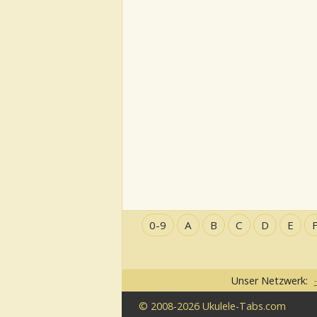
0-9
A
B
C
D
E
Unser Netzwerk:
© 2008-2026 Ukulele-Tabs.com