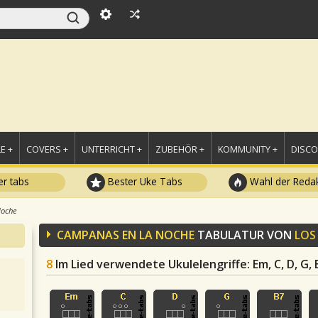
E +
COVERS +
UNTERRICHT +
ZUBEHÖR +
KOMMUNITY +
DISC
r tabs
Bester Uke Tabs
Wahl der Redak
Noche
CAMPANAS EN LA NOCHE
TABULATUR VON
LOS
8
Im Lied verwendete Ukulelengriffe
: Em, C, D, G,