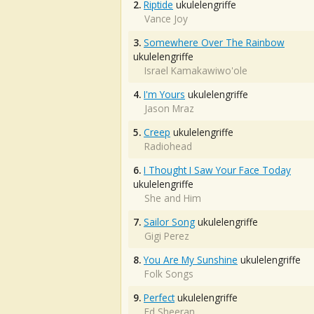
2.
Riptide
ukulelengriffe
Vance Joy
3.
Somewhere Over The Rainbow
ukulelengriffe
Israel Kamakawiwo'ole
4.
I'm Yours
ukulelengriffe
Jason Mraz
5.
Creep
ukulelengriffe
Radiohead
6.
I Thought I Saw Your Face Today
ukulelengriffe
She and Him
7.
Sailor Song
ukulelengriffe
Gigi Perez
8.
You Are My Sunshine
ukulelengriffe
Folk Songs
9.
Perfect
ukulelengriffe
Ed Sheeran