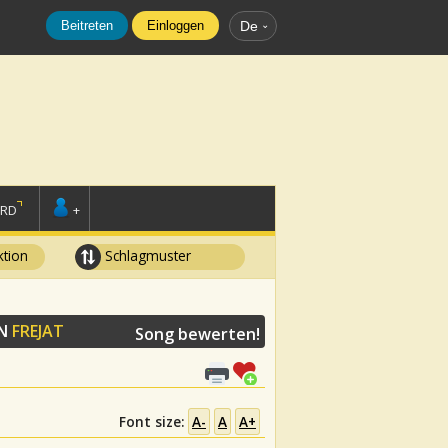
Beitreten
Einloggen
De
ORD
+
tion
Schlagmuster
ON
FREJAT
Song bewerten!
Font size:
A-
A
A+