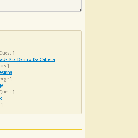
 Quest
]
dade Pra Dentro Da Cabeca
uts
]
esinha
Jorge
]
je
 Quest
]
io
]