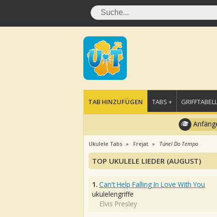
TAB HINZUFÜGEN
TABS +
GRIFFTABELL
Anfänge
Ukulele Tabs
Frejat
Túnel Do Tempo
TOP UKULELE LIEDER (AUGUST)
1.
Can't Help Falling In Love With You
ukulelengriffe
Elvis Presley