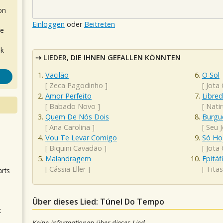
on
Einloggen
oder
Beitreten
de
ok
LIEDER, DIE IHNEN GEFALLEN KÖNNTEN
Vacilão
O Sol
[
Zeca Pagodinho
]
[
Jota
Amor Perfeito
Libre
[
Babado Novo
]
[
Natir
Quem De Nós Dois
Burgu
[
Ana Carolina
]
[
Seu 
.
Vou Te Levar Comigo
Só Ho
[
Biquini Cavadão
]
[
Jota
Malandragem
Epitáf
[
Cássia Eller
]
[
Titãs
arts
Über dieses Lied: Túnel Do Tempo
k
m
Keine Informationen über dieses Lied.