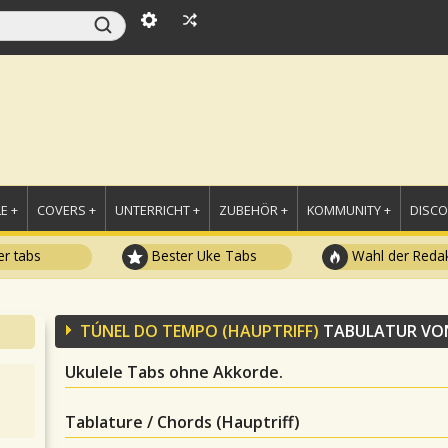
E +
COVERS +
UNTERRICHT +
ZUBEHÖR +
KOMMUNITY +
DISC
r tabs
Bester Uke Tabs
Wahl der Redak
TÚNEL DO TEMPO (HAUPTRIFF)
TABULATUR V
Ukulele Tabs ohne Akkorde.
Tablature / Chords (Hauptriff)