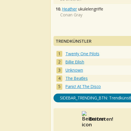
10.
Heather
ukulelengriffe
Conan Gray
TRENDKÜNSTLER
Twenty One Pilots
Billie Eilish
Unknown
The Beatles
Panic! At The Disco
SIDEBAR_TRENDING_BTN: Trendkünstl
Beitreten!