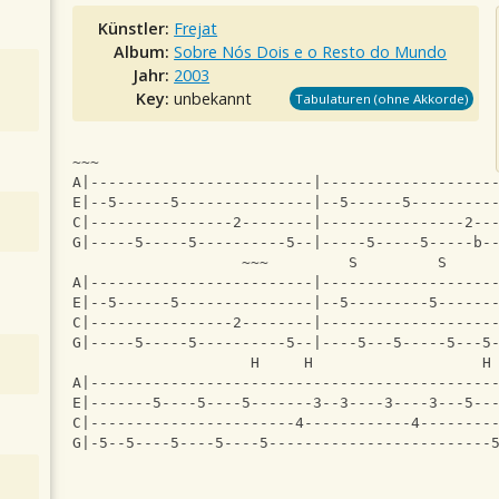
Künstler:
Frejat
Album:
Sobre Nós Dois e o Resto do Mundo
Jahr:
2003
Key:
unbekannt
Tabulaturen (ohne Akkorde)
~~~                                            
A|-------------------------|-------------------
E|--5------5---------------|--5------5---------
C|----------------2--------|----------------2--
G|-----5-----5----------5--|-----5-----5-----b-
                   ~~~         S         S     
A|-------------------------|-------------------
E|--5------5---------------|--5---------5------
C|----------------2--------|-------------------
G|-----5-----5----------5--|----5---5-----5---5
                    H     H                   H
A|---------------------------------------------
E|-------5----5----5-------3--3----3----3---5--
C|-----------------------4------------4--------
G|-5--5----5----5----5-------------------------