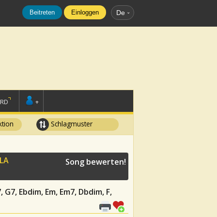
Beitreten
Einloggen
De
ORD
+
tion
Schlagmuster
LLA
Song bewerten!
, G7, Ebdim, Em, Em7, Dbdim, F,