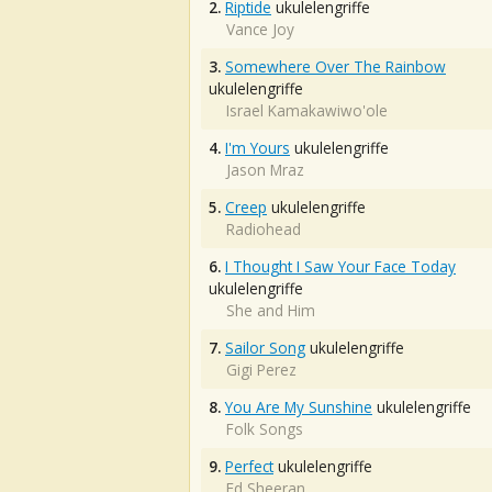
2.
Riptide
ukulelengriffe
Vance Joy
3.
Somewhere Over The Rainbow
ukulelengriffe
Israel Kamakawiwo'ole
4.
I'm Yours
ukulelengriffe
Jason Mraz
5.
Creep
ukulelengriffe
Radiohead
6.
I Thought I Saw Your Face Today
ukulelengriffe
She and Him
7.
Sailor Song
ukulelengriffe
Gigi Perez
8.
You Are My Sunshine
ukulelengriffe
Folk Songs
9.
Perfect
ukulelengriffe
Ed Sheeran