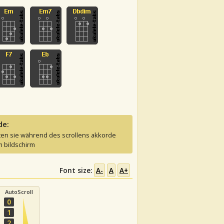
de:
ten sie während des scrollens akkorde
 bildschirm
Font size:
A-
A
A+
AutoScroll
0
1
2