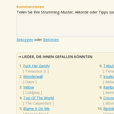
Kommentieren
Teilen Sie Ihre Strumming-Muster, Akkorde oder Tipps zum
Einloggen
oder
Beitreten
LIEDER, DIE IHNEN GEFALLEN KÖNNTEN
Fuck Her Gently
Tribut
[
Tenacious D
]
[
Tena
Wonderwall
Voule
[
Oasis
]
[
Abb
Yellow
Rainb
[
Coldplay
]
[
Kerm
Top Of The World
Crocod
[
The Carpenters
]
[
Elton
Blame It On Me
Riptid
[
George Ezra
]
[
Vanc