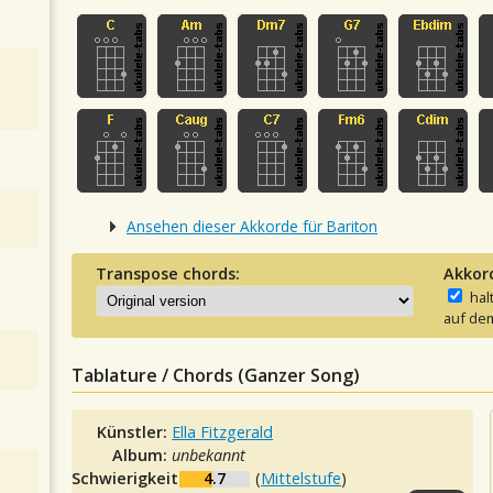
Ansehen dieser Akkorde für Bariton
Transpose chords:
Akkor
hal
auf dem
Tablature / Chords (Ganzer Song)
Künstler:
Ella Fitzgerald
Album:
unbekannt
Schwierigkeit:
4.7
(
Mittelstufe
)