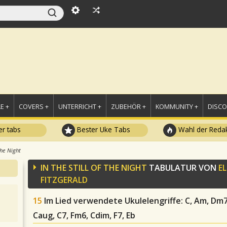
E +
COVERS +
UNTERRICHT +
ZUBEHÖR +
KOMMUNITY +
DISC
r tabs
Bester Uke Tabs
Wahl der Redak
The Night
IN THE STILL OF THE NIGHT
TABULATUR VON
E
FITZGERALD
15
Im Lied verwendete Ukulelengriffe
: C, Am, Dm7
Caug, C7, Fm6, Cdim, F7, Eb