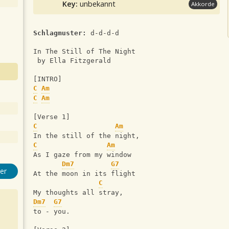
Key:
unbekannt
Akkorde
Schlagmuster:
 d-d-d-d
In The Still of The Night
 by Ella Fitzgerald
[INTRO]
C
Am
C
Am
[Verse 1]
C
Am
In the still of the night, 
C
Am
As I gaze from my window
Dm7
G7
er
At the moon in its flight
C
My thoughts all stray, 
Dm7
G7
to - you.