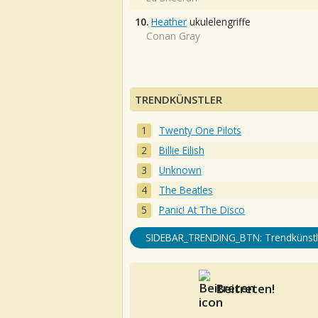
10.
Heather
ukulelengriffe
Conan Gray
TRENDKÜNSTLER
Twenty One Pilots
Billie Eilish
Unknown
The Beatles
Panic! At The Disco
SIDEBAR_TRENDING_BTN: Trendkünstl
Beitreten!