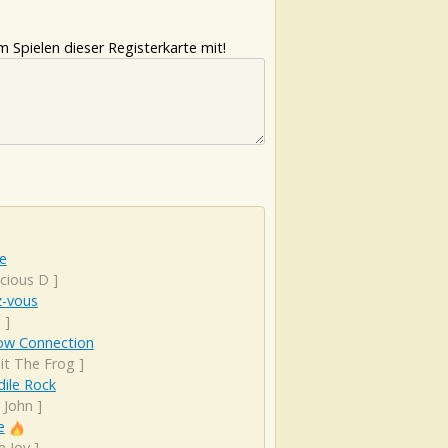
 Spielen dieser Registerkarte mit!
e
cious D
]
z-vous
a
]
ow Connection
it The Frog
]
ile Rock
 John
]
e
e Joy
]