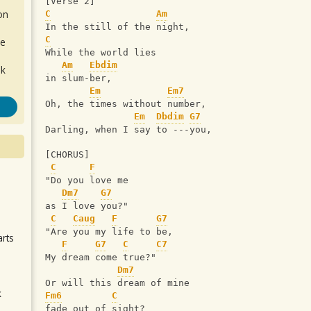
[Verse 2]
on
C
Am
In the still of the night,
C
de
While the world lies 
Am
Ebdim
ok
in slum-ber, 
Em
Em7
Oh, the times without number, 
Em
Dbdim
G7
Darling, when I say to ---you, 
[CHORUS]
C
F
"Do you love me 
.
Dm7
G7
as I love you?"
C
Caug
F
G7
"Are you my life to be, 
arts
F
G7
C
C7
My dream come true?"
Dm7
Or will this dream of mine 
k
Fm6
C
m
fade out of sight?