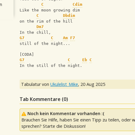
n
C
Cdim
Like the moon growing dim
C
Dbdim
on the rim of the hill
Dm7
In the chill, 
G7
C
Am
F7
still of the night...
[CODA]
G7
C
Eb
C
In the still of the night.
Tabulatur von
Ukulelist_Mike
,
20 Aug 2025
Tab Kommentare (
0
)
Noch kein Kommentar vorhanden :(
Brauchen Sie Hilfe, haben Sie einen Tipp zu teilen, oder w
sprechen? Starte die Diskussion!