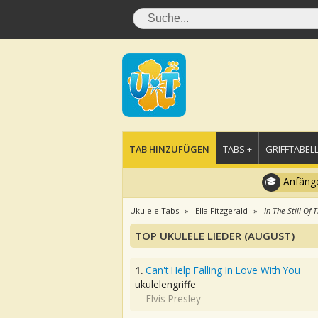
TAB HINZUFÜGEN
TABS +
GRIFFTABELL
Anfänge
Ukulele Tabs
Ella Fitzgerald
In The Still Of 
TOP UKULELE LIEDER (AUGUST)
1.
Can't Help Falling In Love With You
ukulelengriffe
Elvis Presley