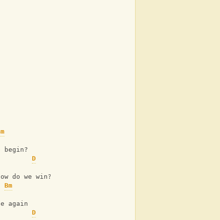
Bm
e begin?
D
how do we win?
Bm
ne again
D