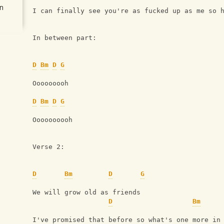
n
I can finally see you're as fucked up as me so 
In between part:
D
Bm
D
G
Ooooooooh 
D
Bm
D
G
Oooooooooh
Verse 2:
D
Bm
D
G
We will grow old as friends
D
Bm
I've promised that before so what's one more in