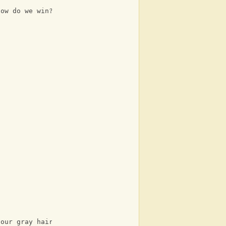
how do we win?
D
G
 our gray haired circle waiting for the end