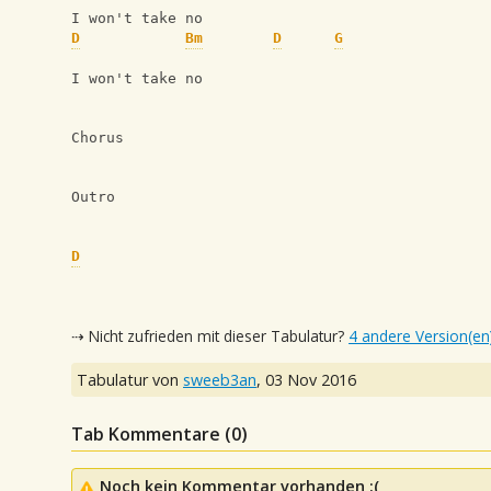
I won't take no
D
Bm
D
G
I won't take no
Chorus
Outro
D
⇢ Nicht zufrieden mit dieser Tabulatur?
4 andere Version(en
Tabulatur von
sweeb3an
,
03 Nov 2016
Tab Kommentare (
0
)
Noch kein Kommentar vorhanden :(