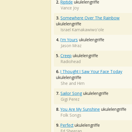
2.
Riptide
ukulelengriffe
Vance Joy
3.
Somewhere Over The Rainbow
ukulelengriffe
Israel Kamakawiwo'ole
4.
I'm Yours
ukulelengriffe
Jason Mraz
5.
Creep
ukulelengriffe
Radiohead
6.
I Thought I Saw Your Face Today
ukulelengriffe
She and Him
7.
Sailor Song
ukulelengriffe
Gigi Perez
8.
You Are My Sunshine
ukulelengriffe
Folk Songs
9.
Perfect
ukulelengriffe
Ed Sheeran