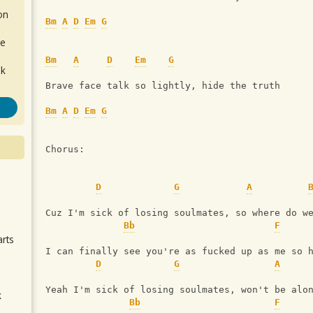
on
Bm
A
D
Em
G
de
Bm
A
D
Em
G
ok
Brave face talk so lightly, hide the truth
Bm
A
D
Em
G
Chorus: 
D
G
A
.
Cuz I'm sick of losing soulmates, so where do w
Bb
F
arts
I can finally see you're as fucked up as me so 
D
G
A
Yeah I'm sick of losing soulmates, won't be alo
k
Bb
F
m