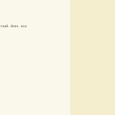
D
G
break does exactly what it says on the tin