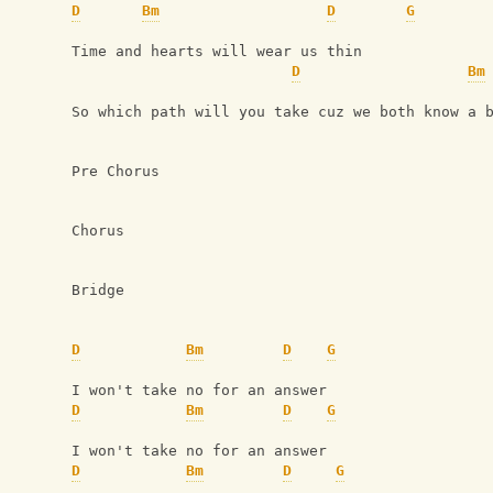
D
Bm
D
G
Time and hearts will wear us thin
D
Bm
So which path will you take cuz we both know a 
Pre Chorus
Chorus
Bridge
D
Bm
D
G
I won't take no for an answer
D
Bm
D
G
I won't take no for an answer
D
Bm
D
G