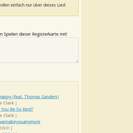
ollen einfach nur über dieses Lied
 Spielen dieser Registerkarte mit!
Happy (feat. Thomas Sanders)
e Clark
]
 You Be So Kind?
e Clark
]
wannabeyouanymore
 Eilish
]