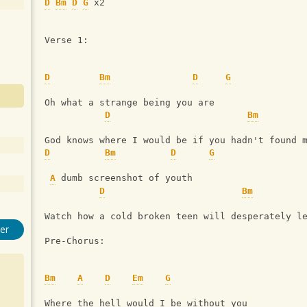
D
Bm
D
G
 x2
Verse 1:
D
Bm
D
G
Oh what a strange being you are
D
Bm
God knows where I would be if you hadn't found 
D
Bm
D
G
A
 dumb screenshot of youth
D
Bm
Watch how a cold broken teen will desperately l
er
Pre-Chorus: 
Bm
A
D
Em
G
Where the hell would I be without you