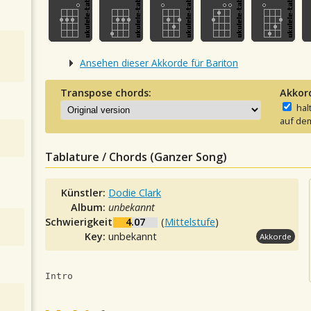
Ansehen dieser Akkorde für Bariton
Transpose chords:
Akkor
hal
auf dem
Tablature / Chords (Ganzer Song)
Künstler:
Dodie Clark
Album:
unbekannt
Schwierigkeit:
4.07
(
Mittelstufe
)
Key:
unbekannt
Akkorde
Intro