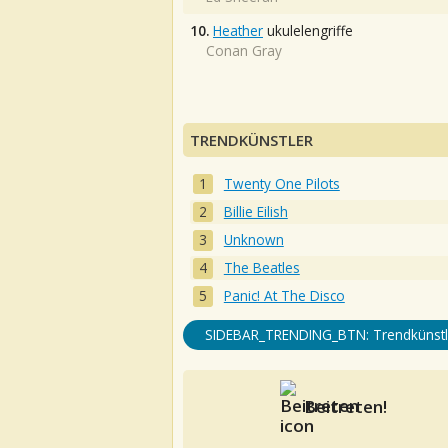
10.
Heather
ukulelengriffe
Conan Gray
TRENDKÜNSTLER
Twenty One Pilots
Billie Eilish
Unknown
The Beatles
Panic! At The Disco
SIDEBAR_TRENDING_BTN: Trendkünstl
Beitreten!