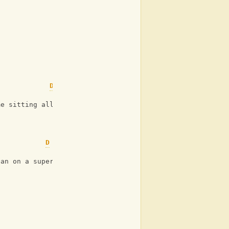
D
G
me sitting all alone in the dark 
D
G
ean on a superglued human of proof