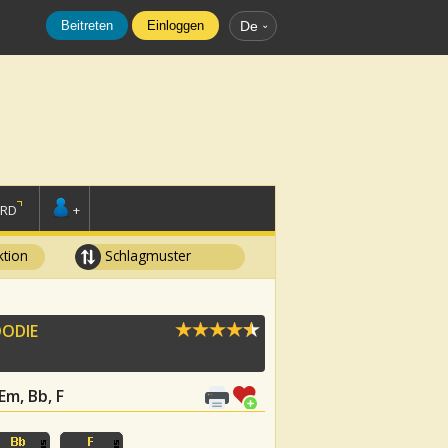
Beitreten
Einloggen
De
ORD
+
tion
Schlagmuster
DODIE
 Em, Bb, F