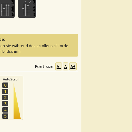
de:
ten sie während des scrollens akkorde
 bildschirm
Font size:
A-
A
A+
AutoScroll
0
1
2
3
4
5