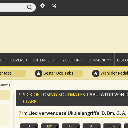
E +
COVERS +
UNTERRICHT +
ZUBEHÖR +
KOMMUNITY +
DISC
r tabs
Bester Uke Tabs
Wahl der Redak
ulmates
SICK OF LOSING SOULMATES
TABULATUR VON
CLARK
7
Im Lied verwendete Ukulelengriffe
: D, Bm, G, A,