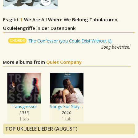
Es gibt
1
We Are All Where We Belong
Tabulaturen,
Ukulelengriffe in der Datenbank
CHORDS
The Confessor (you Could Exist Without It)
Song bewerten!
More albums from
Quiet Company
Transgressor
Songs For Staying In
2015
2010
1 tab
1 tab
TOP UKULELE LIEDER (AUGUST)