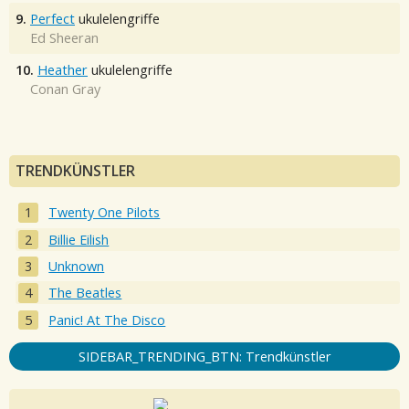
9.
Perfect
ukulelengriffe
Ed Sheeran
10.
Heather
ukulelengriffe
Conan Gray
TRENDKÜNSTLER
Twenty One Pilots
Billie Eilish
Unknown
The Beatles
Panic! At The Disco
SIDEBAR_TRENDING_BTN: Trendkünstler