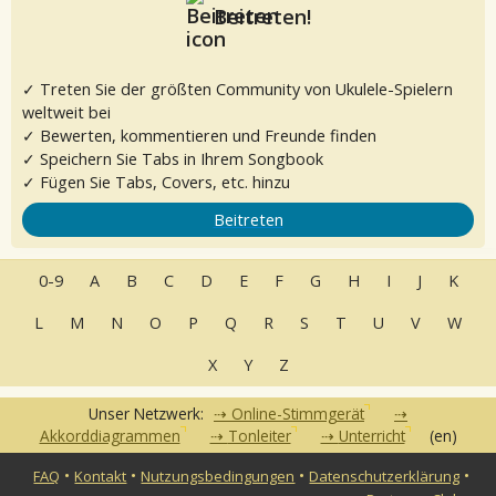
Beitreten!
✓ Treten Sie der größten Community von Ukulele-Spielern
weltweit bei
✓ Bewerten, kommentieren und Freunde finden
✓ Speichern Sie Tabs in Ihrem Songbook
✓ Fügen Sie Tabs, Covers, etc. hinzu
Beitreten
0-9
A
B
C
D
E
F
G
H
I
J
K
L
M
N
O
P
Q
R
S
T
U
V
W
X
Y
Z
Unser Netzwerk:
Online-Stimmgerät
Akkorddiagrammen
Tonleiter
Unterricht
(en)
•
•
•
•
FAQ
Kontakt
Nutzungsbedingungen
Datenschutzerklärung