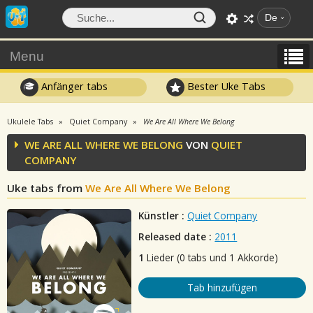
De
Menu
Anfänger tabs
Bester Uke Tabs
Ukulele Tabs
Quiet Company
We Are All Where We Belong
WE ARE ALL WHERE WE BELONG
VON
QUIET
COMPANY
Uke tabs from
We Are All Where We Belong
Künstler :
Quiet Company
Released date :
2011
1
Lieder (0 tabs und 1 Akkorde)
Tab hinzufügen