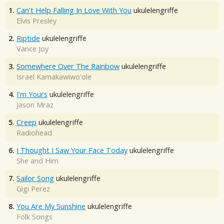
1.
Can't Help Falling In Love With You
ukulelengriffe
Elvis Presley
2.
Riptide
ukulelengriffe
Vance Joy
3.
Somewhere Over The Rainbow
ukulelengriffe
Israel Kamakawiwo'ole
4.
I'm Yours
ukulelengriffe
Jason Mraz
5.
Creep
ukulelengriffe
Radiohead
6.
I Thought I Saw Your Face Today
ukulelengriffe
She and Him
7.
Sailor Song
ukulelengriffe
Gigi Perez
8.
You Are My Sunshine
ukulelengriffe
Folk Songs