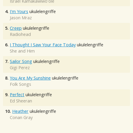
Israel Kamakawiwo'ole
4.
I'm Yours
ukulelengriffe
Jason Mraz
5.
Creep
ukulelengriffe
Radiohead
6.
I Thought I Saw Your Face Today
ukulelengriffe
She and Him
7.
Sailor Song
ukulelengriffe
Gigi Perez
8.
You Are My Sunshine
ukulelengriffe
Folk Songs
9.
Perfect
ukulelengriffe
Ed Sheeran
10.
Heather
ukulelengriffe
Conan Gray