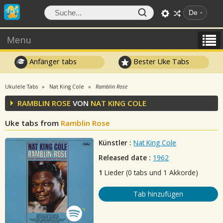
De
Menu
Anfänger tabs
Bester Uke Tabs
Ukulele Tabs
Nat King Cole
Ramblin Rose
RAMBLIN ROSE
VON
NAT KING COLE
Uke tabs from
Ramblin Rose
Künstler :
Nat King Cole
Released date :
1962
1
Lieder (0 tabs und 1 Akkorde)
Tab hinzufügen