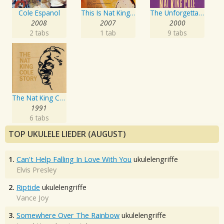
Cole Espanol
This Is Nat King Cole
The Unforgettable Nat King Cole
2008
2007
2000
2 tabs
1 tab
9 tabs
The Nat King Cole Story
1991
6 tabs
TOP UKULELE LIEDER (AUGUST)
1.
Can't Help Falling In Love With You
ukulelengriffe
Elvis Presley
2.
Riptide
ukulelengriffe
Vance Joy
3.
Somewhere Over The Rainbow
ukulelengriffe