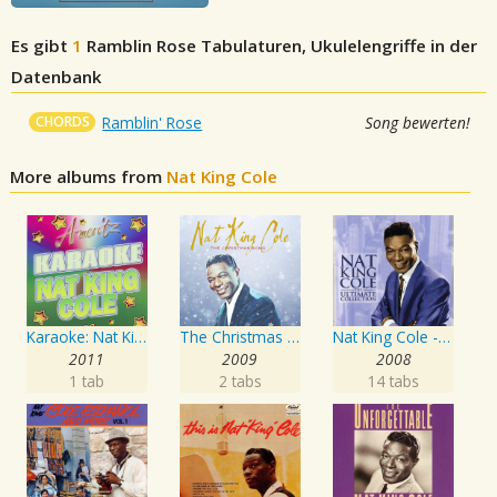
Es gibt
1
Ramblin Rose
Tabulaturen, Ukulelengriffe in der
Datenbank
CHORDS
Ramblin' Rose
Song bewerten!
More albums from
Nat King Cole
Karaoke: Nat King Cole
The Christmas Song
Nat King Cole - The Ultimate Collection
2011
2009
2008
1 tab
2 tabs
14 tabs