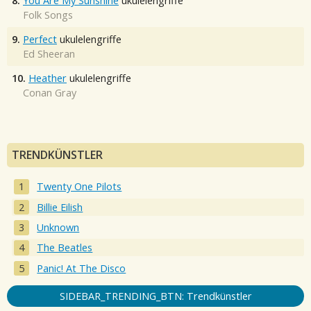
8.
You Are My Sunshine
ukulelengriffe
Folk Songs
9.
Perfect
ukulelengriffe
Ed Sheeran
10.
Heather
ukulelengriffe
Conan Gray
TRENDKÜNSTLER
Twenty One Pilots
Billie Eilish
Unknown
The Beatles
Panic! At The Disco
SIDEBAR_TRENDING_BTN: Trendkünstler