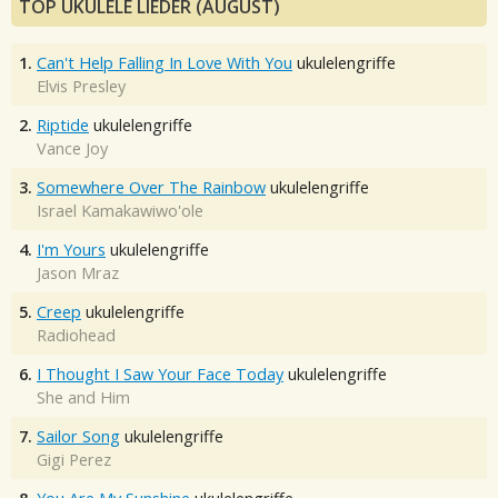
TOP UKULELE LIEDER (AUGUST)
1.
Can't Help Falling In Love With You
ukulelengriffe
Elvis Presley
2.
Riptide
ukulelengriffe
Vance Joy
3.
Somewhere Over The Rainbow
ukulelengriffe
Israel Kamakawiwo'ole
4.
I'm Yours
ukulelengriffe
Jason Mraz
5.
Creep
ukulelengriffe
Radiohead
6.
I Thought I Saw Your Face Today
ukulelengriffe
She and Him
7.
Sailor Song
ukulelengriffe
Gigi Perez