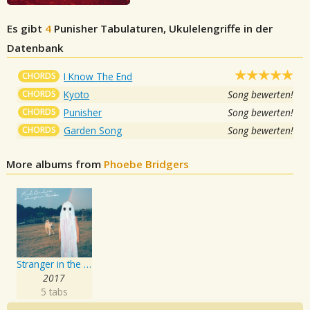
Es gibt
4
Punisher
Tabulaturen, Ukulelengriffe in der
Datenbank
CHORDS
I Know The End
CHORDS
Kyoto
Song bewerten!
CHORDS
Punisher
Song bewerten!
CHORDS
Garden Song
Song bewerten!
More albums from
Phoebe Bridgers
Stranger in the Alps
2017
5 tabs