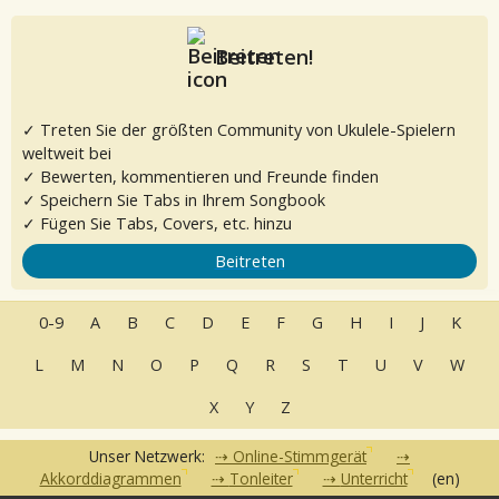
Beitreten!
✓ Treten Sie der größten Community von Ukulele-Spielern
weltweit bei
✓ Bewerten, kommentieren und Freunde finden
✓ Speichern Sie Tabs in Ihrem Songbook
✓ Fügen Sie Tabs, Covers, etc. hinzu
Beitreten
0-9
A
B
C
D
E
F
G
H
I
J
K
L
M
N
O
P
Q
R
S
T
U
V
W
X
Y
Z
Unser Netzwerk:
Online-Stimmgerät
Akkorddiagrammen
Tonleiter
Unterricht
(en)