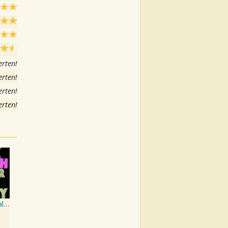
rten!
rten!
rten!
rten!
Master of Reality