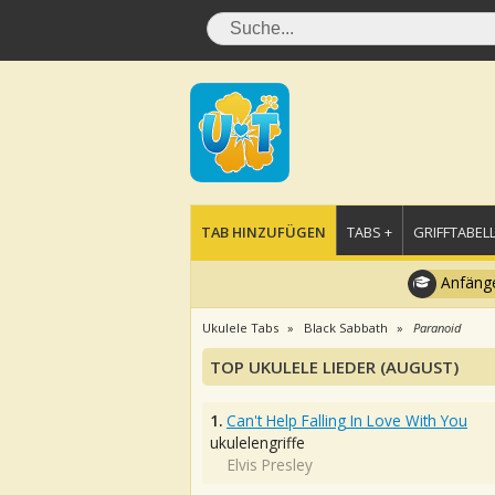
TAB HINZUFÜGEN
TABS +
GRIFFTABELL
Anfänge
Ukulele Tabs
Black Sabbath
Paranoid
TOP UKULELE LIEDER (AUGUST)
1.
Can't Help Falling In Love With You
ukulelengriffe
Elvis Presley