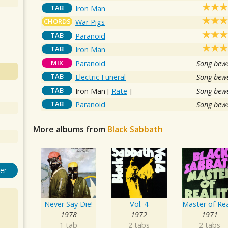
TAB
Iron Man
CHORDS
War Pigs
TAB
Paranoid
TAB
Iron Man
MIX
Paranoid
Song bewe
TAB
Electric Funeral
Song bewe
TAB
Iron Man
[
Rate
]
Song bewe
TAB
Paranoid
Song bewe
More albums from
Black Sabbath
er
Never Say Die!
Vol. 4
1978
1972
1971
1 tab
2 tabs
2 tabs