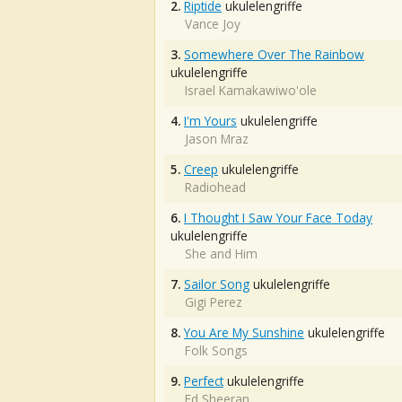
2.
Riptide
ukulelengriffe
Vance Joy
3.
Somewhere Over The Rainbow
ukulelengriffe
Israel Kamakawiwo'ole
4.
I'm Yours
ukulelengriffe
Jason Mraz
5.
Creep
ukulelengriffe
Radiohead
6.
I Thought I Saw Your Face Today
ukulelengriffe
She and Him
7.
Sailor Song
ukulelengriffe
Gigi Perez
8.
You Are My Sunshine
ukulelengriffe
Folk Songs
9.
Perfect
ukulelengriffe
Ed Sheeran