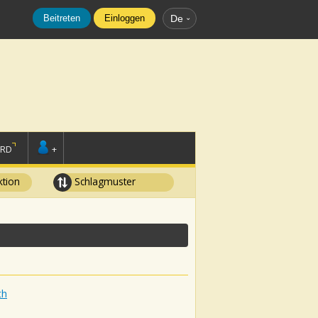
Beitreten
Einloggen
De
ORD
+
tion
Schlagmuster
th