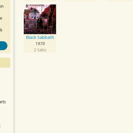
on
de
ok
Black Sabbath
1970
2 tabs
.
arts
k
m