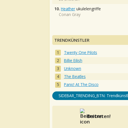
10.
Heather
ukulelengriffe
Conan Gray
TRENDKÜNSTLER
Twenty One Pilots
Billie Eilish
Unknown
The Beatles
Panic! At The Disco
SIDEBAR_TRENDING_BTN: Trendkünstl
Beitreten!