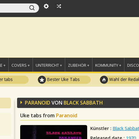
E +
COVERS +
UNTERRICHT +
ZUBEHÖR +
KOMMUNITY +
DISC
r tabs
Bester Uke Tabs
Wahl der Redak
PARANOID
VON
BLACK SABBATH
Uke tabs from
Paranoid
Künstler :
Black Sabba
Released date :
1970