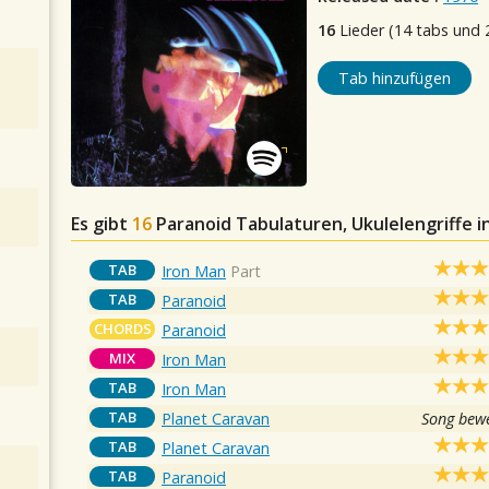
16
Lieder (14 tabs und 
Tab hinzufügen
Es gibt
16
Paranoid
Tabulaturen, Ukulelengriffe 
TAB
Iron Man
Part
TAB
Paranoid
CHORDS
Paranoid
MIX
Iron Man
TAB
Iron Man
TAB
Planet Caravan
Song bewe
TAB
Planet Caravan
TAB
Paranoid