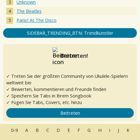
Unknown
The Beatles
Panic! At The Disco
SIDEBAR_TRENDING_BTN: Trendkünstler
Beitreten!
✓ Treten Sie der größten Community von Ukulele-Spielern
weltweit bei
✓ Bewerten, kommentieren und Freunde finden
✓ Speichern Sie Tabs in Ihrem Songbook
✓ Fügen Sie Tabs, Covers, etc. hinzu
Beitreten
0-9
A
B
C
D
E
F
G
H
I
J
K