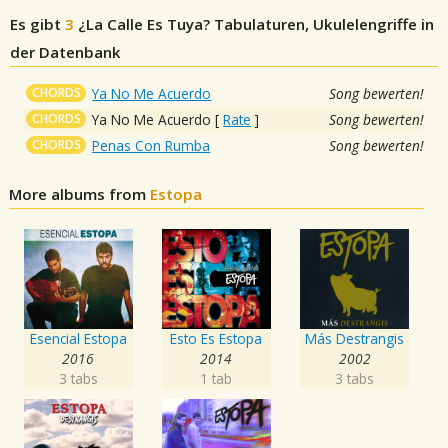
Es gibt
3
¿La Calle Es Tuya?
Tabulaturen, Ukulelengriffe in
der Datenbank
CHORDS
Ya No Me Acuerdo
Song bewerten!
CHORDS
Ya No Me Acuerdo
[
Rate
]
Song bewerten!
CHORDS
Penas Con Rumba
Song bewerten!
More albums from
Estopa
Esencial Estopa
Esto Es Estopa
Más Destrangis
2016
2014
2002
3 tabs
1 tab
3 tabs