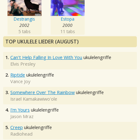
Destrangis
Estopa
2002
2000
5 tabs
11 tabs
TOP UKULELE LIEDER (AUGUST)
1.
Can't Help Falling In Love With You
ukulelengriffe
Elvis Presley
2.
Riptide
ukulelengriffe
Vance Joy
3.
Somewhere Over The Rainbow
ukulelengriffe
Israel Kamakawiwo'ole
4.
I'm Yours
ukulelengriffe
Jason Mraz
5.
Creep
ukulelengriffe
Radiohead