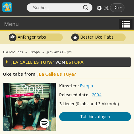
De
Menu
Anfänger tabs
Bester Uke Tabs
Ukulele Tabs
Estopa
¿La Calle Es Tuya?
¿LA CALLE ES TUYA?
VON
ESTOPA
Uke tabs from
¿La Calle Es Tuya?
Künstler :
Estopa
Released date :
2004
3
Lieder (0 tabs und 3 Akkorde)
Tab hinzufügen