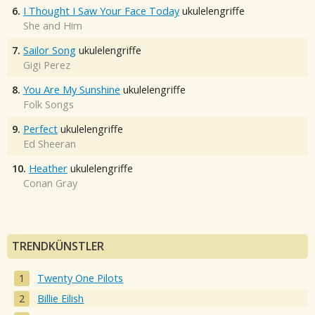
6.
I Thought I Saw Your Face Today
ukulelengriffe
She and Him
7.
Sailor Song
ukulelengriffe
Gigi Perez
8.
You Are My Sunshine
ukulelengriffe
Folk Songs
9.
Perfect
ukulelengriffe
Ed Sheeran
10.
Heather
ukulelengriffe
Conan Gray
TRENDKÜNSTLER
Twenty One Pilots
Billie Eilish