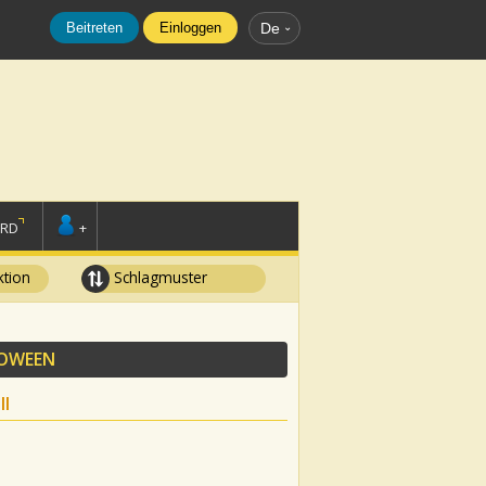
Beitreten
Einloggen
De
ORD
+
tion
Schlagmuster
OWEEN
II