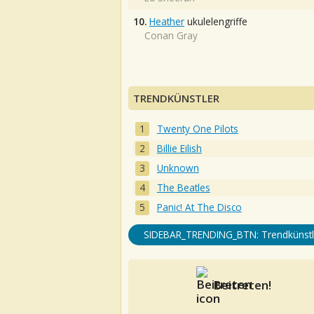
10.
Heather
ukulelengriffe
Conan Gray
TRENDKÜNSTLER
Twenty One Pilots
Billie Eilish
Unknown
The Beatles
Panic! At The Disco
SIDEBAR_TRENDING_BTN: Trendkünstl
Beitreten!