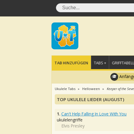
TAB HINZUFÜGEN
TABS +
GRIFFTABELL
Anfänge
Ukulele Tabs
Helloween
Keeper of the Seven
TOP UKULELE LIEDER (AUGUST)
1.
Can't Help Falling In Love With You
ukulelengriffe
Elvis Presley