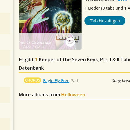
1
Lieder (0 tabs und 1 
Tab hinzufügen
Es gibt
1
Keeper of the Seven Keys, Pts. I & II
Tabu
Datenbank
CHORDS
Eagle Fly Free
Part
Song bewe
More albums from
Helloween