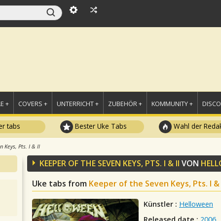
E +
COVERS +
UNTERRICHT +
ZUBEHÖR +
KOMMUNITY +
DISC
r tabs
Bester Uke Tabs
Wahl der Redak
 Keys, Pts. I & II
KEEPER OF THE SEVEN KEYS, PTS. I & II
VON
HELL
Uke tabs from
Keeper of the Seven Keys, Pts. I & 
Künstler :
Helloween
Released date :
2006