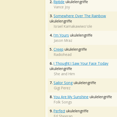
2.
Riptide
ukulelengriffe
Vance Joy
3.
Somewhere Over The Rainbow
ukulelengriffe
Israel Kamakawiwo'ole
4.
I'm Yours
ukulelengriffe
Jason Mraz
5.
Creep
ukulelengriffe
Radiohead
6.
I Thought I Saw Your Face Today
ukulelengriffe
She and Him
7.
Sailor Song
ukulelengriffe
Gigi Perez
8.
You Are My Sunshine
ukulelengriffe
Folk Songs
9.
Perfect
ukulelengriffe
Ed Sheeran