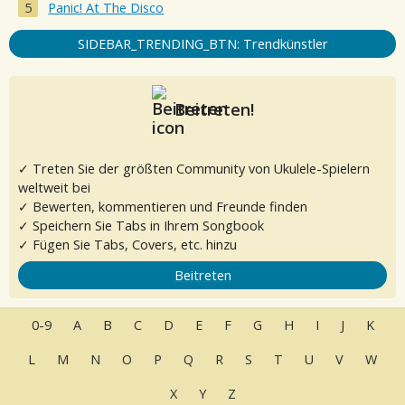
Panic! At The Disco
SIDEBAR_TRENDING_BTN: Trendkünstler
Beitreten!
✓ Treten Sie der größten Community von Ukulele-Spielern
weltweit bei
✓ Bewerten, kommentieren und Freunde finden
✓ Speichern Sie Tabs in Ihrem Songbook
✓ Fügen Sie Tabs, Covers, etc. hinzu
Beitreten
0-9
A
B
C
D
E
F
G
H
I
J
K
L
M
N
O
P
Q
R
S
T
U
V
W
X
Y
Z