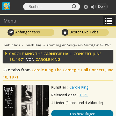
De
Menu
Anfänger tabs
Bester Uke Tabs
Ukulele Tabs
Carole King
Carole King The Carnegie Hall Concert June 18, 1971
CAROLE KING THE CARNEGIE HALL CONCERT JUNE
18, 1971
VON
CAROLE KING
Uke tabs from
Carole King The Carnegie Hall Concert June
18, 1971
Künstler :
Carole King
Released date :
1971
4
Lieder (0 tabs und 4 Akkorde)
Tab hinzufügen