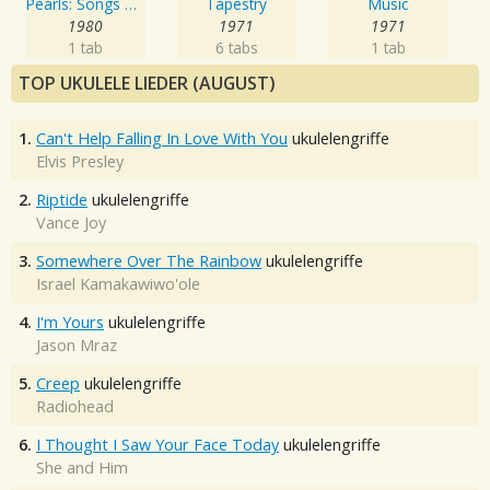
Pearls: Songs of Goffin & King
Tapestry
Music
1980
1971
1971
1 tab
6 tabs
1 tab
TOP UKULELE LIEDER (AUGUST)
1.
Can't Help Falling In Love With You
ukulelengriffe
Elvis Presley
2.
Riptide
ukulelengriffe
Vance Joy
3.
Somewhere Over The Rainbow
ukulelengriffe
Israel Kamakawiwo'ole
4.
I'm Yours
ukulelengriffe
Jason Mraz
5.
Creep
ukulelengriffe
Radiohead
6.
I Thought I Saw Your Face Today
ukulelengriffe
She and Him