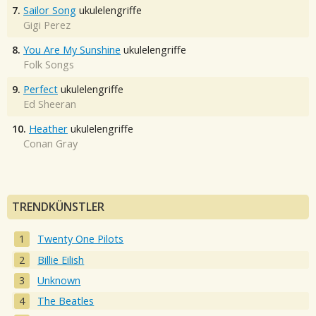
7.
Sailor Song
ukulelengriffe
Gigi Perez
8.
You Are My Sunshine
ukulelengriffe
Folk Songs
9.
Perfect
ukulelengriffe
Ed Sheeran
10.
Heather
ukulelengriffe
Conan Gray
TRENDKÜNSTLER
Twenty One Pilots
Billie Eilish
Unknown
The Beatles