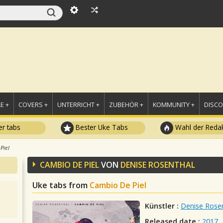
E +
COVERS +
UNTERRICHT +
ZUBEHÖR +
KOMMUNITY +
DISC
r tabs
Bester Uke Tabs
Wahl der Redak
Piel
CAMBIO DE PIEL
VON
DENISE ROSENTHAL
Uke tabs from
Cambio De Piel
Künstler :
Denise Rose
Released date :
2017