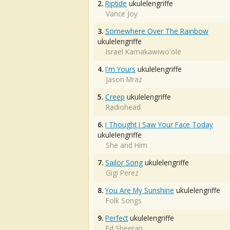
2.
Riptide
ukulelengriffe
Vance Joy
3.
Somewhere Over The Rainbow
ukulelengriffe
Israel Kamakawiwo'ole
4.
I'm Yours
ukulelengriffe
Jason Mraz
5.
Creep
ukulelengriffe
Radiohead
6.
I Thought I Saw Your Face Today
ukulelengriffe
She and Him
7.
Sailor Song
ukulelengriffe
Gigi Perez
8.
You Are My Sunshine
ukulelengriffe
Folk Songs
9.
Perfect
ukulelengriffe
Ed Sheeran