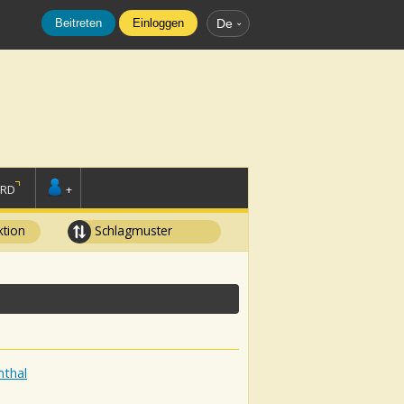
Beitreten
Einloggen
De
ORD
+
tion
Schlagmuster
nthal