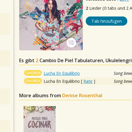
2
Lieder (0 tabs und 2 
Tab hinzufügen
Es gibt
2
Cambio De Piel
Tabulaturen, Ukulelengri
CHORDS
Lucha En Equilibrio
Song bewe
CHORDS
Lucha En Equilibrio
[
Rate
]
Song bewe
More albums from
Denise Rosenthal