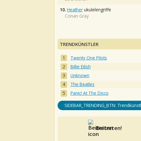
10.
Heather
ukulelengriffe
Conan Gray
TRENDKÜNSTLER
Twenty One Pilots
Billie Eilish
Unknown
The Beatles
Panic! At The Disco
SIDEBAR_TRENDING_BTN: Trendkünstl
Beitreten!