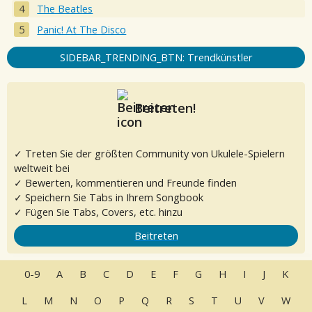
The Beatles
Panic! At The Disco
SIDEBAR_TRENDING_BTN: Trendkünstler
Beitreten!
✓ Treten Sie der größten Community von Ukulele-Spielern
weltweit bei
✓ Bewerten, kommentieren und Freunde finden
✓ Speichern Sie Tabs in Ihrem Songbook
✓ Fügen Sie Tabs, Covers, etc. hinzu
Beitreten
0-9
A
B
C
D
E
F
G
H
I
J
K
L
M
N
O
P
Q
R
S
T
U
V
W