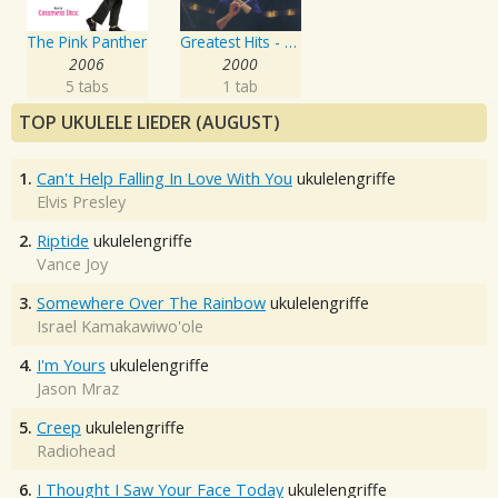
The Pink Panther
Greatest Hits - The Best of Henry Mancini
2006
2000
5 tabs
1 tab
TOP UKULELE LIEDER (AUGUST)
1.
Can't Help Falling In Love With You
ukulelengriffe
Elvis Presley
2.
Riptide
ukulelengriffe
Vance Joy
3.
Somewhere Over The Rainbow
ukulelengriffe
Israel Kamakawiwo'ole
4.
I'm Yours
ukulelengriffe
Jason Mraz
5.
Creep
ukulelengriffe
Radiohead
6.
I Thought I Saw Your Face Today
ukulelengriffe