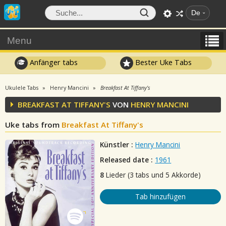
De
Menu
Anfänger tabs
Bester Uke Tabs
Ukulele Tabs
Henry Mancini
Breakfast At Tiffany's
BREAKFAST AT TIFFANY'S
VON
HENRY MANCINI
Uke tabs from
Breakfast At Tiffany's
Künstler :
Henry Mancini
Released date :
1961
8
Lieder (3 tabs und 5 Akkorde)
Tab hinzufügen