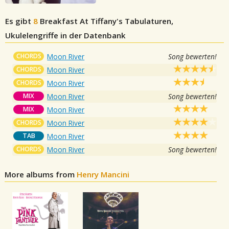
Es gibt
8
Breakfast At Tiffany's
Tabulaturen,
Ukulelengriffe in der Datenbank
CHORDS
Moon River
Song bewerten!
CHORDS
Moon River
CHORDS
Moon River
MIX
Moon River
Song bewerten!
MIX
Moon River
CHORDS
Moon River
TAB
Moon River
CHORDS
Moon River
Song bewerten!
More albums from
Henry Mancini