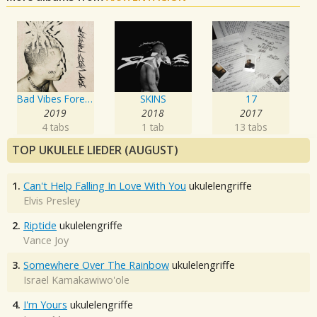
Bad Vibes Forever
SKINS
17
2019
2018
2017
4 tabs
1 tab
13 tabs
TOP UKULELE LIEDER (AUGUST)
1.
Can't Help Falling In Love With You
ukulelengriffe
Elvis Presley
2.
Riptide
ukulelengriffe
Vance Joy
3.
Somewhere Over The Rainbow
ukulelengriffe
Israel Kamakawiwo'ole
4.
I'm Yours
ukulelengriffe