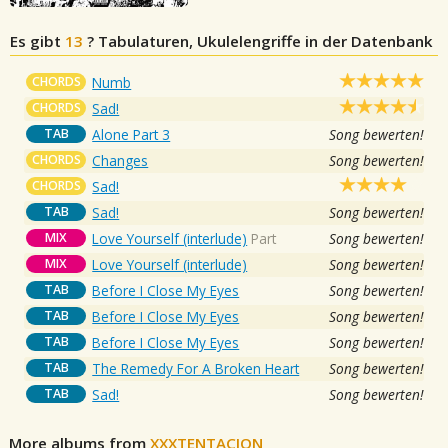
Es gibt
13
?
Tabulaturen, Ukulelengriffe in der Datenbank
CHORDS
Numb
CHORDS
Sad!
TAB
Alone Part 3
Song bewerten!
CHORDS
Changes
Song bewerten!
CHORDS
Sad!
TAB
Sad!
Song bewerten!
MIX
Love Yourself (interlude)
Part
Song bewerten!
MIX
Love Yourself (interlude)
Song bewerten!
TAB
Before I Close My Eyes
Song bewerten!
TAB
Before I Close My Eyes
Song bewerten!
TAB
Before I Close My Eyes
Song bewerten!
TAB
The Remedy For A Broken Heart
Song bewerten!
TAB
Sad!
Song bewerten!
More albums from
XXXTENTACION