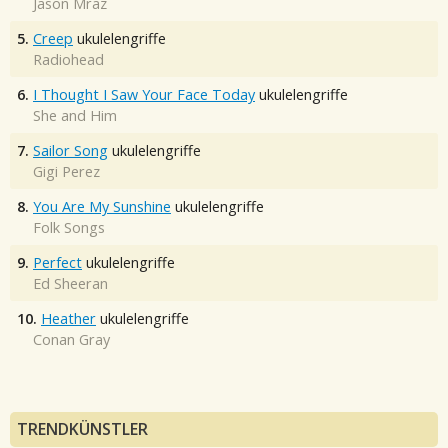
Jason Mraz
5.
Creep
ukulelengriffe
Radiohead
6.
I Thought I Saw Your Face Today
ukulelengriffe
She and Him
7.
Sailor Song
ukulelengriffe
Gigi Perez
8.
You Are My Sunshine
ukulelengriffe
Folk Songs
9.
Perfect
ukulelengriffe
Ed Sheeran
10.
Heather
ukulelengriffe
Conan Gray
TRENDKÜNSTLER