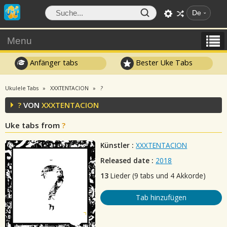
De
Menu
Anfänger tabs
Bester Uke Tabs
Ukulele Tabs
XXXTENTACION
?
?
VON
XXXTENTACION
Uke tabs from
?
Künstler :
XXXTENTACION
Released date :
2018
13
Lieder (9 tabs und 4 Akkorde)
Tab hinzufügen