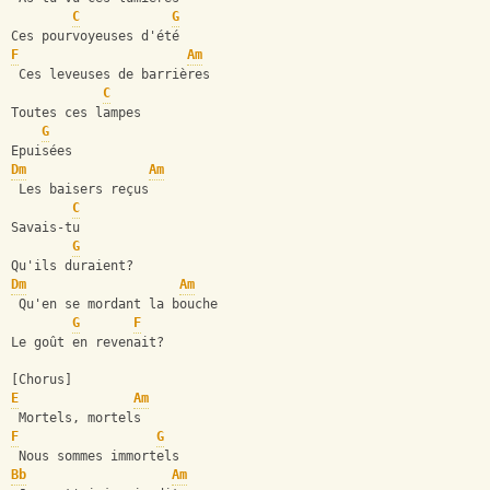
C
G
Ces pourvoyeuses d'été
F
Am
 Ces leveuses de barrières
C
Toutes ces lampes
G
Epuisées
Dm
Am
 Les baisers reçus
C
Savais-tu
G
Qu'ils duraient?
Dm
Am
 Qu'en se mordant la bouche
G
F
Le goût en revenait?
[Chorus]
E
Am
 Mortels, mortels
F
G
 Nous sommes immortels
Bb
Am