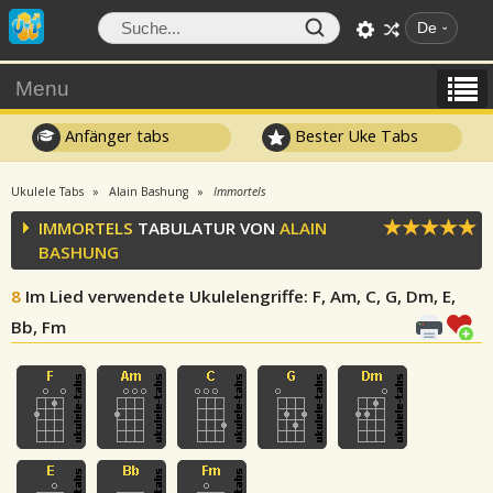
De
Menu
Anfänger tabs
Bester Uke Tabs
Ukulele Tabs
Alain Bashung
Immortels
IMMORTELS
TABULATUR VON
ALAIN
BASHUNG
8
Im Lied verwendete Ukulelengriffe
: F, Am, C, G, Dm, E,
Bb, Fm