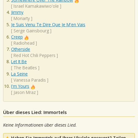
[
Israel Kamakawiwo'ole
]
Jimmy
[
Moriarty
]
Je Suis Venu Te Dire Que Je M'en Vais
[
Serge Gainsbourg
]
Creep
[
Radiohead
]
Otherside
[
Red Hot Chili Peppers
]
Let It Be
[
The Beatles
]
La Seine
[
Vanessa Paradis
]
I'm Yours
[
Jason Mraz
]
Über dieses Lied: Immortels
Keine Informationen über dieses Lied.
Haben Sie
Immortels
auf Ihrer Ukulele gecovert? Teilen