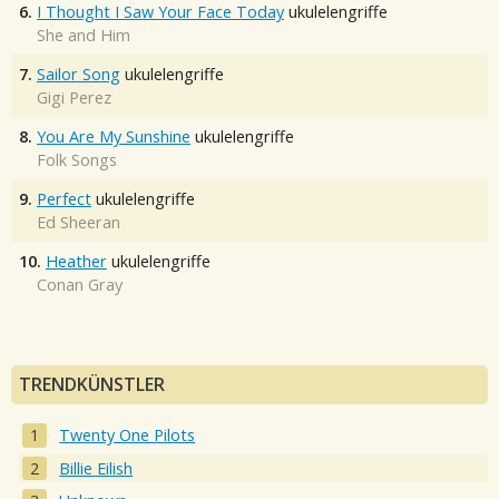
6.
I Thought I Saw Your Face Today
ukulelengriffe
She and Him
7.
Sailor Song
ukulelengriffe
Gigi Perez
8.
You Are My Sunshine
ukulelengriffe
Folk Songs
9.
Perfect
ukulelengriffe
Ed Sheeran
10.
Heather
ukulelengriffe
Conan Gray
TRENDKÜNSTLER
Twenty One Pilots
Billie Eilish