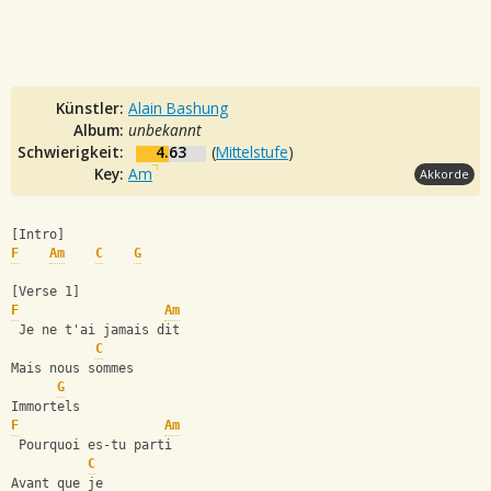
Künstler:
Alain Bashung
Album:
unbekannt
Schwierigkeit:
4.63
(
Mittelstufe
)
Key:
Am
Akkorde
[Intro]
F
Am
C
G
[Verse 1]
F
Am
 Je ne t'ai jamais dit
C
Mais nous sommes
G
Immortels
F
Am
 Pourquoi es-tu parti
C
Avant que je