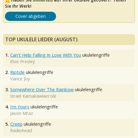
Sie Ihr Werk!
Cover abgeben
TOP UKULELE LIEDER (AUGUST)
1.
Can't Help Falling In Love With You
ukulelengriffe
Elvis Presley
2.
Riptide
ukulelengriffe
Vance Joy
3.
Somewhere Over The Rainbow
ukulelengriffe
Israel Kamakawiwo'ole
4.
I'm Yours
ukulelengriffe
Jason Mraz
5.
Creep
ukulelengriffe
Radiohead