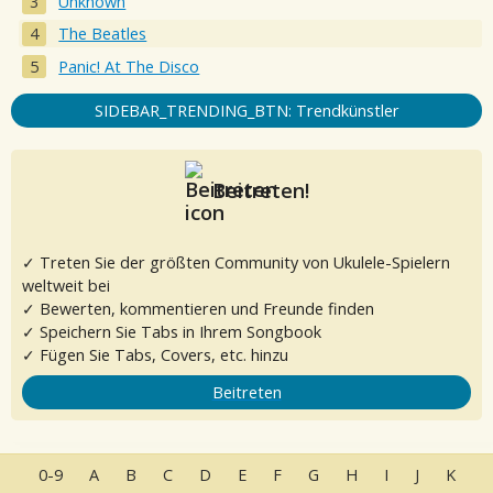
Unknown
The Beatles
Panic! At The Disco
SIDEBAR_TRENDING_BTN: Trendkünstler
Beitreten!
✓ Treten Sie der größten Community von Ukulele-Spielern
weltweit bei
✓ Bewerten, kommentieren und Freunde finden
✓ Speichern Sie Tabs in Ihrem Songbook
✓ Fügen Sie Tabs, Covers, etc. hinzu
Beitreten
0-9
A
B
C
D
E
F
G
H
I
J
K