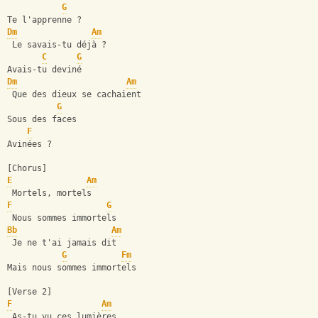
G
Te l'apprenne ?
Dm
Am
 Le savais-tu déjà ?
C
G
Avais-tu deviné
Dm
Am
 Que des dieux se cachaient
G
Sous des faces
F
Avinées ?
[Chorus]
E
Am
 Mortels, mortels
F
G
 Nous sommes immortels
Bb
Am
 Je ne t'ai jamais dit
G
Fm
Mais nous sommes immortels
[Verse 2]
F
Am
 As-tu vu ces lumières