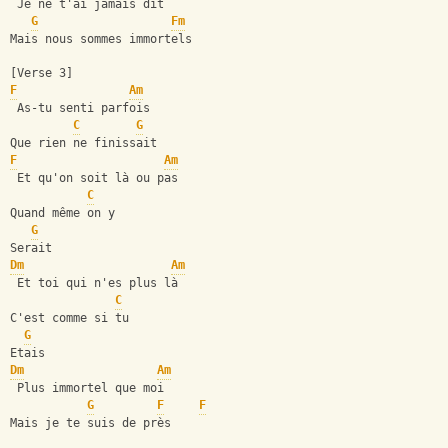
 Je ne t'ai jamais dit
G
Fm
Mais nous sommes immortels
[Verse 3]
F
Am
 As-tu senti parfois
C
G
Que rien ne finissait
F
Am
 Et qu'on soit là ou pas
C
Quand même on y
G
Serait
Dm
Am
 Et toi qui n'es plus là
C
C'est comme si tu
G
Etais
Dm
Am
 Plus immortel que moi
G
F
F
Mais je te suis de près