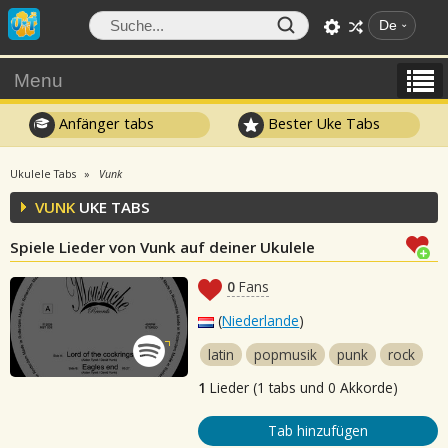
De
Menu
Anfänger tabs
Bester Uke Tabs
Ukulele Tabs
Vunk
VUNK
UKE TABS
Spiele Lieder von Vunk auf deiner Ukulele
0
Fans
(
Niederlande
)
latin
popmusik
punk
rock
1
Lieder (1 tabs und 0 Akkorde)
Tab hinzufügen