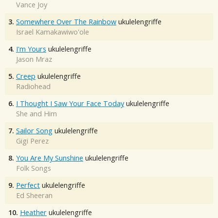
Vance Joy
3.
Somewhere Over The Rainbow
ukulelengriffe
Israel Kamakawiwo'ole
4.
I'm Yours
ukulelengriffe
Jason Mraz
5.
Creep
ukulelengriffe
Radiohead
6.
I Thought I Saw Your Face Today
ukulelengriffe
She and Him
7.
Sailor Song
ukulelengriffe
Gigi Perez
8.
You Are My Sunshine
ukulelengriffe
Folk Songs
9.
Perfect
ukulelengriffe
Ed Sheeran
10.
Heather
ukulelengriffe