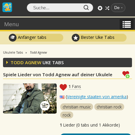
De
Menu
Anfänger tabs
Bester Uke Tabs
Ukulele Tabs
Todd Agnew
TODD AGNEW
UKE TABS
Spiele Lieder von Todd Agnew auf deiner Ukulele
1
Fans
(
Vereinigte staaten von amerika
)
christian music
christian rock
rock
1
Lieder (0 tabs und 1 Akkorde)