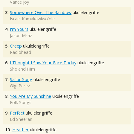
Vance Joy
3.
Somewhere Over The Rainbow
ukulelengriffe
Israel Kamakawiwo'ole
4.
I'm Yours
ukulelengriffe
Jason Mraz
5.
Creep
ukulelengriffe
Radiohead
6.
I Thought I Saw Your Face Today
ukulelengriffe
She and Him
7.
Sailor Song
ukulelengriffe
Gigi Perez
8.
You Are My Sunshine
ukulelengriffe
Folk Songs
9.
Perfect
ukulelengriffe
Ed Sheeran
10.
Heather
ukulelengriffe