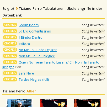
Es gibt
9
Tiziano Ferro
Tabulaturen, Ukulelengriffe in der
Datenbank
CHORDS
Boom Boom
Song bewerten!
CHORDS
Ed Ero Contentissimo
Song bewerten!
CHORDS
Il Bimbo Dentro
Song bewerten!
CHORDS
Indietro
Song bewerten!
CHORDS
No Me Lo Puedo Explicar
Song bewerten!
CHORDS
Non Me Lo So Spiegare
Song bewerten!
CHORDS
Quien No Tiene Talento Enseña/ Chi Non Ha Talento
Insegna
Part
Song bewerten!
CHORDS
Sere Nere
Song bewerten!
CHORDS
Tardes Negras (full)
Song bewerten!
Tiziano Ferro
Alben