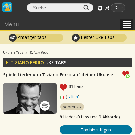
De
Menu
Anfänger tabs
Bester Uke Tabs
Ukulele Tabs
Tiziano Ferro
TIZIANO FERRO
UKE TABS
Spiele Lieder von Tiziano Ferro auf deiner Ukulele
31
Fans
(
Italien
)
popmusik
9
Lieder (0 tabs und 9 Akkorde)
Tab hinzufügen