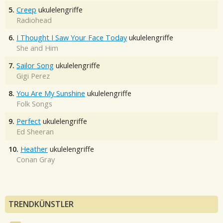
5.
Creep
ukulelengriffe
Radiohead
6.
I Thought I Saw Your Face Today
ukulelengriffe
She and Him
7.
Sailor Song
ukulelengriffe
Gigi Perez
8.
You Are My Sunshine
ukulelengriffe
Folk Songs
9.
Perfect
ukulelengriffe
Ed Sheeran
10.
Heather
ukulelengriffe
Conan Gray
TRENDKÜNSTLER