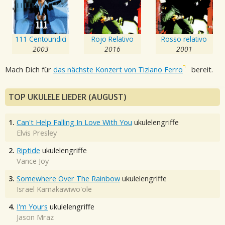
111 Centoundici
Rojo Relativo
Rosso relativo
2003
2016
2001
Mach Dich für
das nächste Konzert von Tiziano Ferro
bereit.
TOP UKULELE LIEDER (AUGUST)
1.
Can't Help Falling In Love With You
ukulelengriffe
Elvis Presley
2.
Riptide
ukulelengriffe
Vance Joy
3.
Somewhere Over The Rainbow
ukulelengriffe
Israel Kamakawiwo'ole
4.
I'm Yours
ukulelengriffe
Jason Mraz