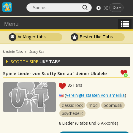
De
Menu
Anfänger tabs
Bester Uke Tabs
Ukulele Tabs
Scotty Sire
SCOTTY SIRE
UKE TABS
Spiele Lieder von Scotty Sire auf deiner Ukulele
35
Fans
(
Vereinigte staaten von amerika
)
classic rock
mod
popmusik
psychedelic
6
Lieder (0 tabs und 6 Akkorde)