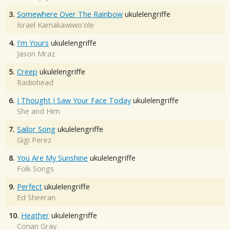
3.
Somewhere Over The Rainbow
ukulelengriffe
Israel Kamakawiwo'ole
4.
I'm Yours
ukulelengriffe
Jason Mraz
5.
Creep
ukulelengriffe
Radiohead
6.
I Thought I Saw Your Face Today
ukulelengriffe
She and Him
7.
Sailor Song
ukulelengriffe
Gigi Perez
8.
You Are My Sunshine
ukulelengriffe
Folk Songs
9.
Perfect
ukulelengriffe
Ed Sheeran
10.
Heather
ukulelengriffe
Conan Gray