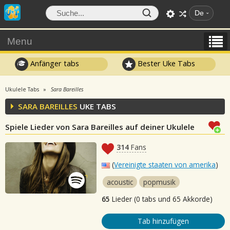
De
Menu
Anfänger tabs
Bester Uke Tabs
Ukulele Tabs
Sara Bareilles
SARA BAREILLES
UKE TABS
Spiele Lieder von Sara Bareilles auf deiner Ukulele
314
Fans
(
Vereinigte staaten von amerika
)
acoustic
popmusik
65
Lieder (0 tabs und 65 Akkorde)
Tab hinzufügen