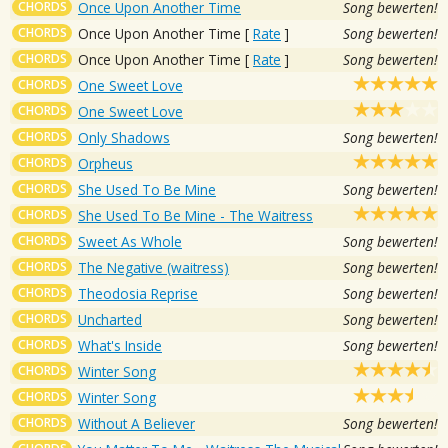
CHORDS
Once Upon Another Time
Song bewerten!
CHORDS
Once Upon Another Time
[
Rate
]
Song bewerten!
CHORDS
Once Upon Another Time
[
Rate
]
Song bewerten!
CHORDS
One Sweet Love
CHORDS
One Sweet Love
CHORDS
Only Shadows
Song bewerten!
CHORDS
Orpheus
CHORDS
She Used To Be Mine
Song bewerten!
CHORDS
She Used To Be Mine - The Waitress
CHORDS
Sweet As Whole
Song bewerten!
CHORDS
The Negative (waitress)
Song bewerten!
CHORDS
Theodosia Reprise
Song bewerten!
CHORDS
Uncharted
Song bewerten!
CHORDS
What's Inside
Song bewerten!
CHORDS
Winter Song
CHORDS
Winter Song
CHORDS
Without A Believer
Song bewerten!