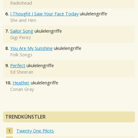
Radiohead
6.
I Thought I Saw Your Face Today
ukulelengriffe
She and Him
7.
Sailor Song
ukulelengriffe
Gigi Perez
8.
You Are My Sunshine
ukulelengriffe
Folk Songs
9.
Perfect
ukulelengriffe
Ed Sheeran
10.
Heather
ukulelengriffe
Conan Gray
TRENDKÜNSTLER
Twenty One Pilots