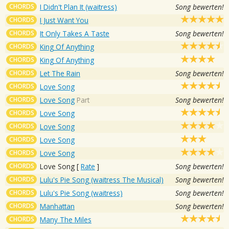
CHORDS
I Didn't Plan It (waitress)
Song bewerten!
CHORDS
I Just Want You
CHORDS
It Only Takes A Taste
Song bewerten!
CHORDS
King Of Anything
CHORDS
King Of Anything
CHORDS
Let The Rain
Song bewerten!
CHORDS
Love Song
CHORDS
Love Song
Part
Song bewerten!
CHORDS
Love Song
CHORDS
Love Song
CHORDS
Love Song
CHORDS
Love Song
CHORDS
Love Song
[
Rate
]
Song bewerten!
CHORDS
Lulu's Pie Song (waitress The Musical)
Song bewerten!
CHORDS
Lulu's Pie Song (waitress)
Song bewerten!
CHORDS
Manhattan
Song bewerten!
CHORDS
Many The Miles