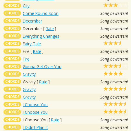
CHORDS
City
CHORDS
Come Round Soon
Song bewerten!
CHORDS
December
Song bewerten!
CHORDS
December
[
Rate
]
Song bewerten!
CHORDS
Everything Changes
Song bewerten!
CHORDS
Fairy Tale
CHORDS
Fire
[
Rate
]
Song bewerten!
CHORDS
Fire
Song bewerten!
CHORDS
Gonna Get Over You
CHORDS
Gravity
CHORDS
Gravity
[
Rate
]
Song bewerten!
CHORDS
Gravity
CHORDS
Gravity
Song bewerten!
CHORDS
I Choose You
CHORDS
I Choose You
CHORDS
I Choose You
[
Rate
]
Song bewerten!
CHORDS
I Didn't Plan It
Song bewerten!