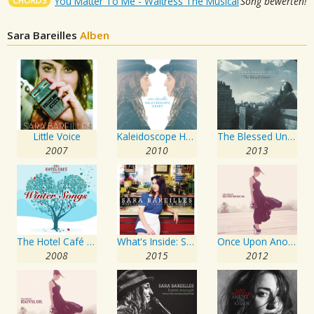
CHORDS
You Matter To Me - Waitress The Musical
Song bewerten!
Sara Bareilles
Alben
Little Voice
Kaleidoscope Heart
The Blessed Unrest
2007
2010
2013
The Hotel Café presents... Winter Songs
What's Inside: Songs from Waitress
Once Upon Another Time
2008
2015
2012