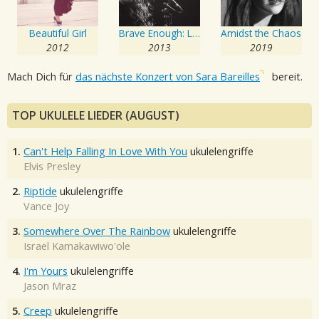
Beautiful Girl
Brave Enough: Live at the Variety Playhouse
Amidst the Chaos
2012
2013
2019
Mach Dich für
das nächste Konzert von Sara Bareilles
bereit.
TOP UKULELE LIEDER (AUGUST)
1.
Can't Help Falling In Love With You
ukulelengriffe
Elvis Presley
2.
Riptide
ukulelengriffe
Vance Joy
3.
Somewhere Over The Rainbow
ukulelengriffe
Israel Kamakawiwo'ole
4.
I'm Yours
ukulelengriffe
Jason Mraz
5.
Creep
ukulelengriffe