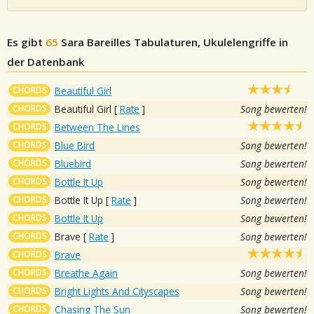
Es gibt
65
Sara Bareilles
Tabulaturen, Ukulelengriffe in
der Datenbank
CHORDS
Beautiful Girl
CHORDS
Beautiful Girl
[
Rate
]
Song bewerten!
CHORDS
Between The Lines
CHORDS
Blue Bird
Song bewerten!
CHORDS
Bluebird
Song bewerten!
CHORDS
Bottle It Up
Song bewerten!
CHORDS
Bottle It Up
[
Rate
]
Song bewerten!
CHORDS
Bottle It Up
Song bewerten!
CHORDS
Brave
[
Rate
]
Song bewerten!
CHORDS
Brave
CHORDS
Breathe Again
Song bewerten!
CHORDS
Bright Lights And Cityscapes
Song bewerten!
CHORDS
Chasing The Sun
Song bewerten!