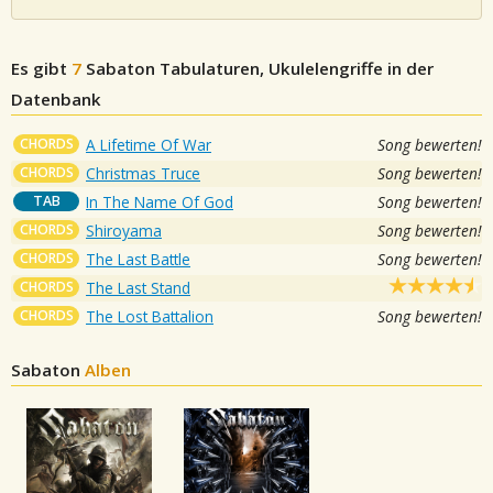
Es gibt
7
Sabaton
Tabulaturen, Ukulelengriffe in der
Datenbank
CHORDS
A Lifetime Of War
Song bewerten!
CHORDS
Christmas Truce
Song bewerten!
TAB
In The Name Of God
Song bewerten!
CHORDS
Shiroyama
Song bewerten!
CHORDS
The Last Battle
Song bewerten!
CHORDS
The Last Stand
CHORDS
The Lost Battalion
Song bewerten!
Sabaton
Alben