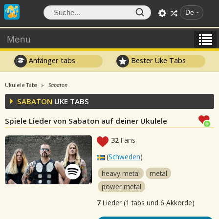
De
Menu
Anfänger tabs
Bester Uke Tabs
Ukulele Tabs
Sabaton
SABATON
UKE TABS
Spiele Lieder von Sabaton auf deiner Ukulele
32
Fans
(
Schweden
)
heavy metal
metal
power metal
7
Lieder (1 tabs und 6 Akkorde)