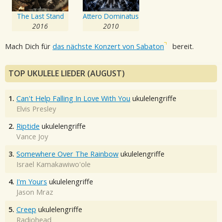
The Last Stand
Attero Dominatus
2016
2010
Mach Dich für
das nächste Konzert von Sabaton
bereit.
TOP UKULELE LIEDER (AUGUST)
1.
Can't Help Falling In Love With You
ukulelengriffe
Elvis Presley
2.
Riptide
ukulelengriffe
Vance Joy
3.
Somewhere Over The Rainbow
ukulelengriffe
Israel Kamakawiwo'ole
4.
I'm Yours
ukulelengriffe
Jason Mraz
5.
Creep
ukulelengriffe
Radiohead