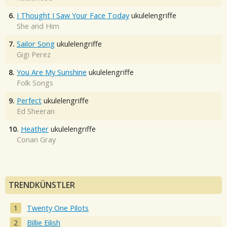
6.
I Thought I Saw Your Face Today
ukulelengriffe
She and Him
7.
Sailor Song
ukulelengriffe
Gigi Perez
8.
You Are My Sunshine
ukulelengriffe
Folk Songs
9.
Perfect
ukulelengriffe
Ed Sheeran
10.
Heather
ukulelengriffe
Conan Gray
TRENDKÜNSTLER
Twenty One Pilots
Billie Eilish