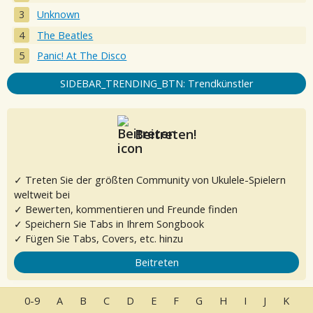
Unknown
The Beatles
Panic! At The Disco
SIDEBAR_TRENDING_BTN: Trendkünstler
Beitreten!
✓ Treten Sie der größten Community von Ukulele-Spielern
weltweit bei
✓ Bewerten, kommentieren und Freunde finden
✓ Speichern Sie Tabs in Ihrem Songbook
✓ Fügen Sie Tabs, Covers, etc. hinzu
Beitreten
0-9
A
B
C
D
E
F
G
H
I
J
K