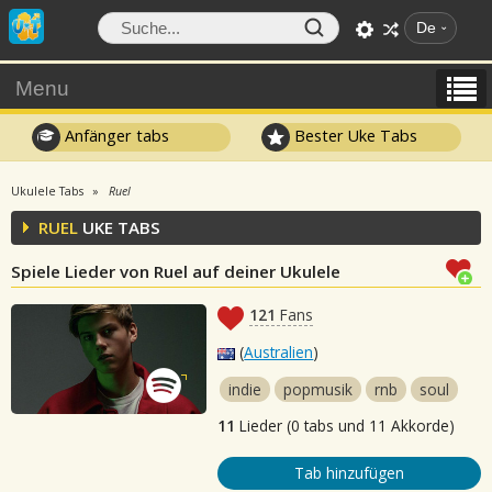
De
Menu
Anfänger tabs
Bester Uke Tabs
Ukulele Tabs
Ruel
RUEL
UKE TABS
Spiele Lieder von Ruel auf deiner Ukulele
121
Fans
(
Australien
)
indie
popmusik
rnb
soul
11
Lieder (0 tabs und 11 Akkorde)
Tab hinzufügen