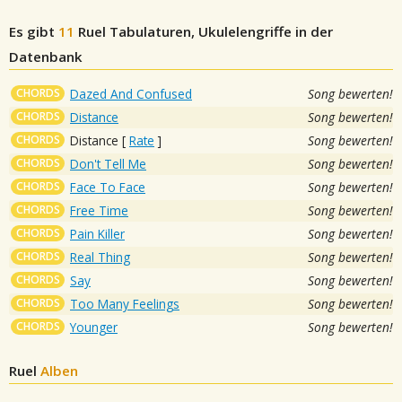
Es gibt
11
Ruel
Tabulaturen, Ukulelengriffe in der
Datenbank
CHORDS
Dazed And Confused
Song bewerten!
CHORDS
Distance
Song bewerten!
CHORDS
Distance
[
Rate
]
Song bewerten!
CHORDS
Don't Tell Me
Song bewerten!
CHORDS
Face To Face
Song bewerten!
CHORDS
Free Time
Song bewerten!
CHORDS
Pain Killer
Song bewerten!
CHORDS
Real Thing
Song bewerten!
CHORDS
Say
Song bewerten!
CHORDS
Too Many Feelings
Song bewerten!
CHORDS
Younger
Song bewerten!
Ruel
Alben