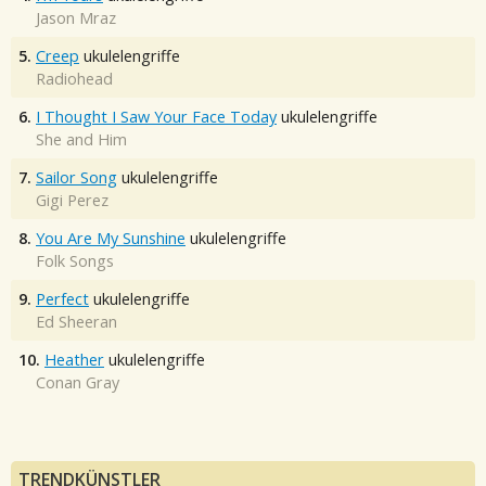
Jason Mraz
5.
Creep
ukulelengriffe
Radiohead
6.
I Thought I Saw Your Face Today
ukulelengriffe
She and Him
7.
Sailor Song
ukulelengriffe
Gigi Perez
8.
You Are My Sunshine
ukulelengriffe
Folk Songs
9.
Perfect
ukulelengriffe
Ed Sheeran
10.
Heather
ukulelengriffe
Conan Gray
TRENDKÜNSTLER