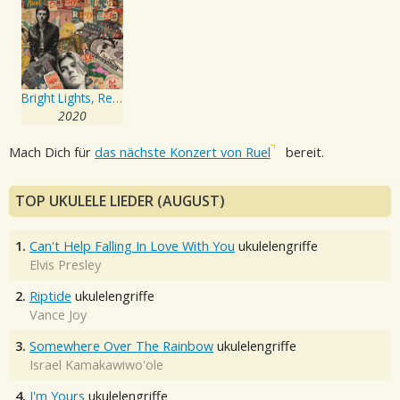
Bright Lights, Red Eyes
2020
Mach Dich für
das nächste Konzert von Ruel
bereit.
TOP UKULELE LIEDER (AUGUST)
1.
Can't Help Falling In Love With You
ukulelengriffe
Elvis Presley
2.
Riptide
ukulelengriffe
Vance Joy
3.
Somewhere Over The Rainbow
ukulelengriffe
Israel Kamakawiwo'ole
4.
I'm Yours
ukulelengriffe