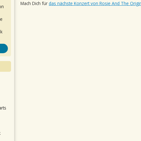
Mach Dich für
das nächste Konzert von Rosie And The Origi
on
de
ok
.
arts
k
m