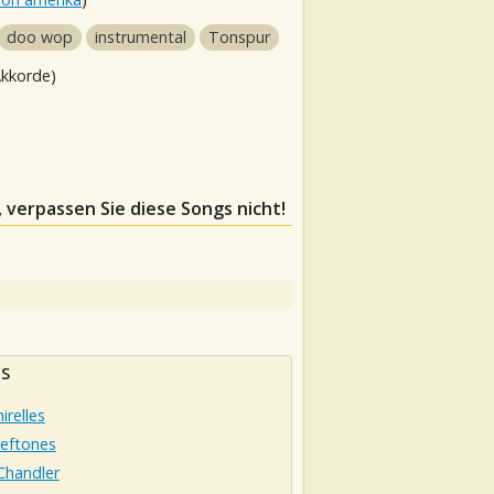
doo wop
instrumental
Tonspur
Akkorde)
, verpassen Sie diese Songs nicht!
LS
irelles
leftones
Chandler