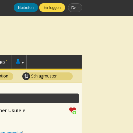
Beitreten
Einloggen
De
ORD
+
tion
Schlagmuster
iner Ukulele
von amerika
)