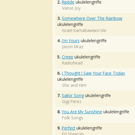
2.
Riptide
ukulelengriffe
Vance Joy
3.
Somewhere Over The Rainbow
ukulelengriffe
Israel Kamakawiwo'ole
4.
I'm Yours
ukulelengriffe
Jason Mraz
5.
Creep
ukulelengriffe
Radiohead
6.
I Thought I Saw Your Face Today
ukulelengriffe
She and Him
7.
Sailor Song
ukulelengriffe
Gigi Perez
8.
You Are My Sunshine
ukulelengriffe
Folk Songs
9.
Perfect
ukulelengriffe
Ed Sheeran