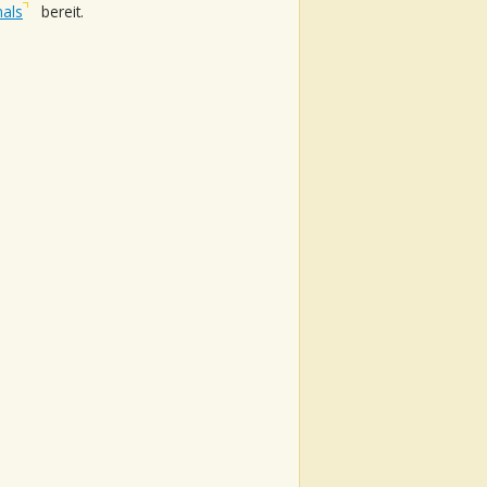
nals
bereit.