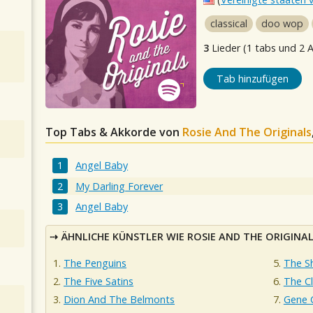
classical
doo wop
3
Lieder (1 tabs und 2 
Tab hinzufügen
Top Tabs & Akkorde von
Rosie And The Originals
Angel Baby
My Darling Forever
Angel Baby
ÄHNLICHE KÜNSTLER WIE ROSIE AND THE ORIGINA
The Penguins
The Sh
The Five Satins
The C
Dion And The Belmonts
Gene 