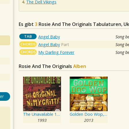
The Dell Vikings
Es gibt
3
Rosie And The Originals
Tabulaturen, Uk
TAB
Angel Baby
Song b
CHORDS
Angel Baby
Part
Song b
CHORDS
My Darling Forever
Song b
Rosie And The Originals
Alben
er
The Unavailable 16 & The Original Nitty Gritty
Golden Doo Wop, Vol. 6
1993
2013