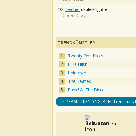
10.
Heather
ukulelengriffe
Conan Gray
TRENDKÜNSTLER
Twenty One Pilots
Billie Eilish
Unknown
The Beatles
Panic! At The Disco
SIDEBAR_TRENDING_BTN: Trendkünstl
Beitreten!