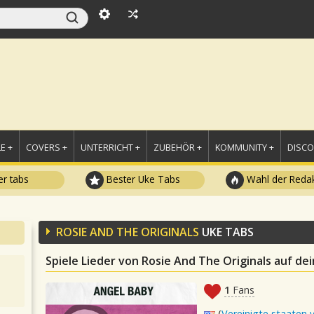
E +
COVERS +
UNTERRICHT +
ZUBEHÖR +
KOMMUNITY +
DISC
r tabs
Bester Uke Tabs
Wahl der Redak
ROSIE AND THE ORIGINALS
UKE TABS
Spiele Lieder von Rosie And The Originals auf de
1
Fans
(
Vereinigte staaten 