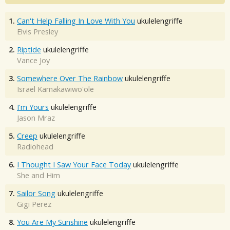
1.
Can't Help Falling In Love With You
ukulelengriffe
Elvis Presley
2.
Riptide
ukulelengriffe
Vance Joy
3.
Somewhere Over The Rainbow
ukulelengriffe
Israel Kamakawiwo'ole
4.
I'm Yours
ukulelengriffe
Jason Mraz
5.
Creep
ukulelengriffe
Radiohead
6.
I Thought I Saw Your Face Today
ukulelengriffe
She and Him
7.
Sailor Song
ukulelengriffe
Gigi Perez
8.
You Are My Sunshine
ukulelengriffe