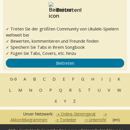
Beitreten!
✓ Treten Sie der größten Community von Ukulele-Spielern
weltweit bei
✓ Bewerten, kommentieren und Freunde finden
✓ Speichern Sie Tabs in Ihrem Songbook
✓ Fügen Sie Tabs, Covers, etc. hinzu
Beitreten
0-9
A
B
C
D
E
F
G
H
I
J
K
L
M
N
O
P
Q
R
S
T
U
V
W
X
Y
Z
Unser Netzwerk:
Online-Stimmgerät
Akkorddiagrammen
Tonleiter
Unterricht
(en)