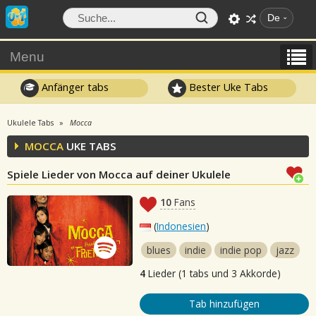
De
Menu
Anfänger tabs
Bester Uke Tabs
Ukulele Tabs
Mocca
MOCCA
UKE TABS
Spiele Lieder von Mocca auf deiner Ukulele
10
Fans
(
Indonesien
)
blues
indie
indie pop
jazz
4
Lieder (1 tabs und 3 Akkorde)
Tab hinzufügen