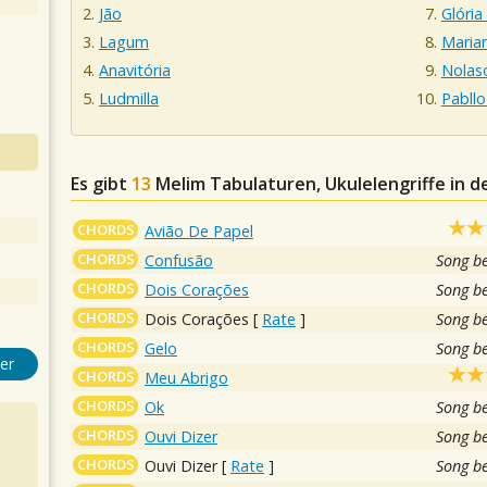
Jão
Glória
Lagum
Maria
Anavitória
Nolas
Ludmilla
Pabllo
Es gibt
13
Melim
Tabulaturen, Ukulelengriffe in 
CHORDS
Avião De Papel
CHORDS
Confusão
Song b
CHORDS
Dois Corações
Song b
CHORDS
Dois Corações
[
Rate
]
Song b
CHORDS
Gelo
Song b
er
CHORDS
Meu Abrigo
CHORDS
Ok
Song b
CHORDS
Ouvi Dizer
Song b
CHORDS
Ouvi Dizer
[
Rate
]
Song b