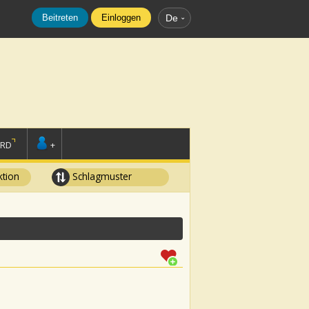
Beitreten
Einloggen
De
ORD
+
tion
Schlagmuster