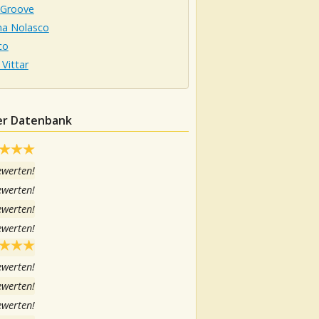
 Groove
na Nolasco
co
 Vittar
der Datenbank
ewerten!
ewerten!
ewerten!
ewerten!
ewerten!
ewerten!
ewerten!