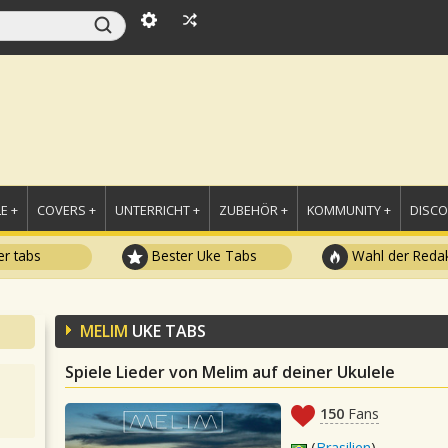
E +
COVERS +
UNTERRICHT +
ZUBEHÖR +
KOMMUNITY +
DISC
r tabs
Bester Uke Tabs
Wahl der Redak
MELIM
UKE TABS
Spiele Lieder von Melim auf deiner Ukulele
150
Fans
(
Brasilien
)