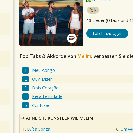
folk
13
Lieder (0 tabs und 1
Tab hinzufügen
Top Tabs & Akkorde von
Melim
, verpassen Sie di
Meu Abrigo
Ouvi Dizer
Dois Corações
Peça Felicidade
Confusão
ÄHNLICHE KÜNSTLER WIE MELIM
Luísa Sonza
Um44