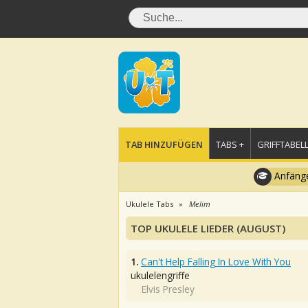
TAB HINZUFÜGEN
TABS +
GRIFFTABELL
Anfänge
Ukulele Tabs
Melim
TOP UKULELE LIEDER (AUGUST)
1.
Can't Help Falling In Love With You
ukulelengriffe
Elvis Presley