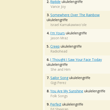
2.
Riptide
ukulelengriffe
Vance Joy
3.
Somewhere Over The Rainbow
ukulelengriffe
Israel Kamakawiwo'ole
4.
I'm Yours
ukulelengriffe
Jason Mraz
5.
Creep
ukulelengriffe
Radiohead
6.
I Thought I Saw Your Face Today
ukulelengriffe
She and Him
7.
Sailor Song
ukulelengriffe
Gigi Perez
8.
You Are My Sunshine
ukulelengriffe
Folk Songs
9.
Perfect
ukulelengriffe
Ed Sheeran