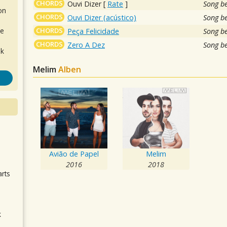
CHORDS
Ouvi Dizer
[
Rate
]
Song b
on
CHORDS
Ouvi Dizer (acústico)
Song b
CHORDS
de
Peça Felicidade
Song b
CHORDS
Zero A Dez
Song b
ok
Melim
Alben
.
Avião de Papel
Melim
2016
2018
arts
k
m