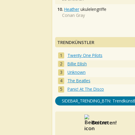
10.
Heather
ukulelengriffe
Conan Gray
TRENDKÜNSTLER
Twenty One Pilots
Billie Eilish
Unknown
The Beatles
Panic! At The Disco
SIDEBAR_TRENDING_BTN: Trendkünstl
Beitreten!