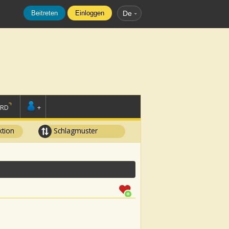
Beitreten
Einloggen
De
ORD
+
tion
Schlagmuster