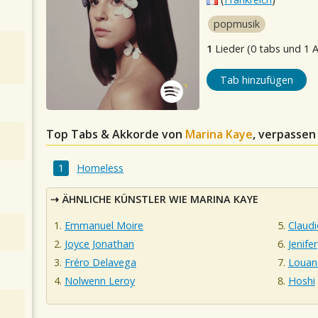
popmusik
1
Lieder (0 tabs und 1 
Tab hinzufügen
Top Tabs & Akkorde von
Marina Kaye
, verpassen
Homeless
ÄHNLICHE KÜNSTLER WIE MARINA KAYE
Emmanuel Moire
Claud
Joyce Jonathan
Jenifer
Fréro Delavega
Louan
Nolwenn Leroy
Hoshi