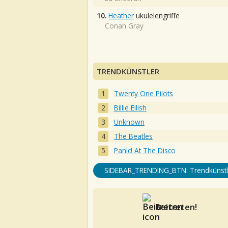
10.
Heather
ukulelengriffe
Conan Gray
TRENDKÜNSTLER
Twenty One Pilots
Billie Eilish
Unknown
The Beatles
Panic! At The Disco
SIDEBAR_TRENDING_BTN: Trendkünstl
Beitreten!