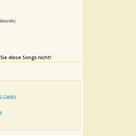
Akkorde)
 Sie diese Songs nicht!
io Capéo
e