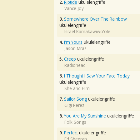
2.
Riptide
ukulelengriffe
Vance Joy
3.
Somewhere Over The Rainbow
ukulelengriffe
Israel Kamakawiwo'ole
4.
I'm Yours
ukulelengriffe
Jason Mraz
5.
Creep
ukulelengriffe
Radiohead
6.
I Thought I Saw Your Face Today
ukulelengriffe
She and Him
7.
Sailor Song
ukulelengriffe
Gigi Perez
8.
You Are My Sunshine
ukulelengriffe
Folk Songs
9.
Perfect
ukulelengriffe
Ed Sheeran