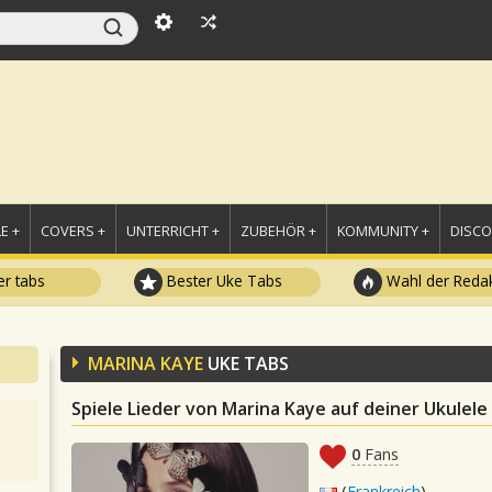
E +
COVERS +
UNTERRICHT +
ZUBEHÖR +
KOMMUNITY +
DISC
r tabs
Bester Uke Tabs
Wahl der Redak
MARINA KAYE
UKE TABS
Spiele Lieder von Marina Kaye auf deiner Ukulele
0
Fans
(
Frankreich
)