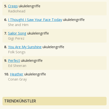
5.
Creep
ukulelengriffe
Radiohead
6.
I Thought I Saw Your Face Today
ukulelengriffe
She and Him
7.
Sailor Song
ukulelengriffe
Gigi Perez
8.
You Are My Sunshine
ukulelengriffe
Folk Songs
9.
Perfect
ukulelengriffe
Ed Sheeran
10.
Heather
ukulelengriffe
Conan Gray
TRENDKÜNSTLER