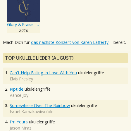
Glory & Praise: Third Edition, Vol. 22
2016
Mach Dich für
das nächste Konzert von Karen Lafferty
bereit.
TOP UKULELE LIEDER (AUGUST)
1.
Can't Help Falling In Love With You
ukulelengriffe
Elvis Presley
2.
Riptide
ukulelengriffe
Vance Joy
3.
Somewhere Over The Rainbow
ukulelengriffe
Israel Kamakawiwo'ole
4.
I'm Yours
ukulelengriffe
Jason Mraz