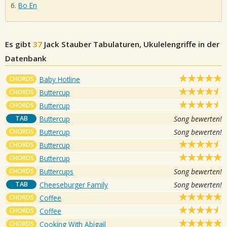
Bo En
Es gibt
37
Jack Stauber
Tabulaturen, Ukulelengriffe in der
Datenbank
CHORDS
Baby Hotline
CHORDS
Buttercup
CHORDS
Buttercup
TAB
Buttercup
Song bewerten!
CHORDS
Buttercup
Song bewerten!
CHORDS
Buttercup
CHORDS
Buttercup
CHORDS
Buttercups
Song bewerten!
TAB
Cheeseburger Family
Song bewerten!
CHORDS
Coffee
CHORDS
Coffee
CHORDS
Cooking With Abigail