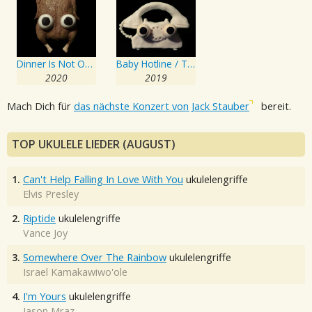
Dinner Is Not Over / There's Something Happening / Keyman / Cupid
Baby Hotline / Tea Errors
2020
2019
Mach Dich für
das nächste Konzert von Jack Stauber
bereit.
TOP UKULELE LIEDER (AUGUST)
1.
Can't Help Falling In Love With You
ukulelengriffe
Elvis Presley
2.
Riptide
ukulelengriffe
Vance Joy
3.
Somewhere Over The Rainbow
ukulelengriffe
Israel Kamakawiwo'ole
4.
I'm Yours
ukulelengriffe
Jason Mraz