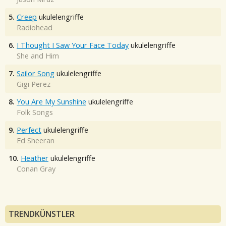
5.
Creep
ukulelengriffe
Radiohead
6.
I Thought I Saw Your Face Today
ukulelengriffe
She and Him
7.
Sailor Song
ukulelengriffe
Gigi Perez
8.
You Are My Sunshine
ukulelengriffe
Folk Songs
9.
Perfect
ukulelengriffe
Ed Sheeran
10.
Heather
ukulelengriffe
Conan Gray
TRENDKÜNSTLER