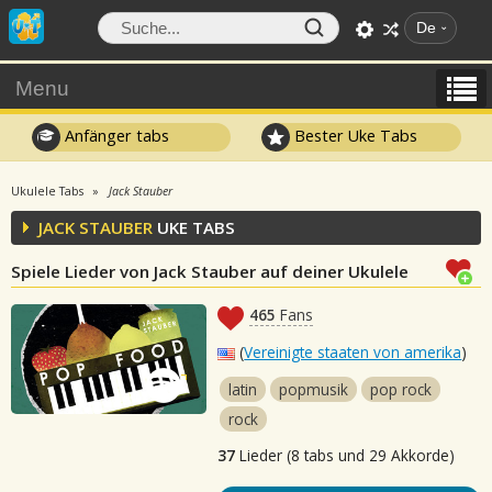
De
Menu
Anfänger tabs
Bester Uke Tabs
Ukulele Tabs
Jack Stauber
JACK STAUBER
UKE TABS
Spiele Lieder von Jack Stauber auf deiner Ukulele
465
Fans
(
Vereinigte staaten von amerika
)
latin
popmusik
pop rock
rock
37
Lieder (8 tabs und 29 Akkorde)