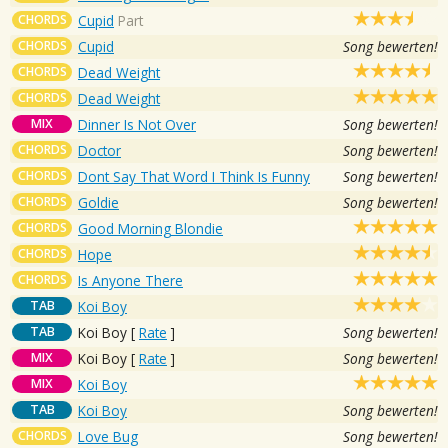
CHORDS
Cupid
Part
CHORDS
Cupid
Song bewerten!
CHORDS
Dead Weight
CHORDS
Dead Weight
MIX
Dinner Is Not Over
Song bewerten!
CHORDS
Doctor
Song bewerten!
CHORDS
Dont Say That Word I Think Is Funny
Song bewerten!
CHORDS
Goldie
Song bewerten!
CHORDS
Good Morning Blondie
CHORDS
Hope
CHORDS
Is Anyone There
TAB
Koi Boy
TAB
Koi Boy
[
Rate
]
Song bewerten!
MIX
Koi Boy
[
Rate
]
Song bewerten!
MIX
Koi Boy
TAB
Koi Boy
Song bewerten!
CHORDS
Love Bug
Song bewerten!