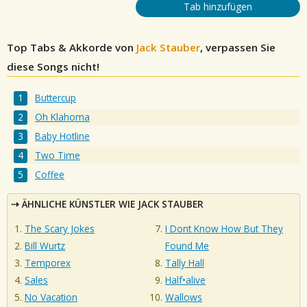
Tab hinzufügen
Top Tabs & Akkorde von
Jack Stauber
, verpassen Sie
diese Songs nicht!
Buttercup
Oh Klahoma
Baby Hotline
Two Time
Coffee
ÄHNLICHE KÜNSTLER WIE JACK STAUBER
The Scary Jokes
I Dont Know How But They
Bill Wurtz
Found Me
Temporex
Tally Hall
Sales
Half•alive
No Vacation
Wallows