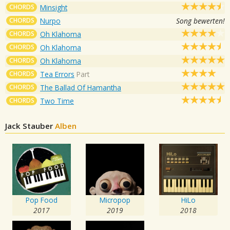
CHORDS
Minsight
CHORDS
Nurpo
Song bewerten!
CHORDS
Oh Klahoma
CHORDS
Oh Klahoma
CHORDS
Oh Klahoma
CHORDS
Tea Errors
Part
CHORDS
The Ballad Of Hamantha
CHORDS
Two Time
Jack Stauber
Alben
Pop Food
Micropop
HiLo
2017
2019
2018