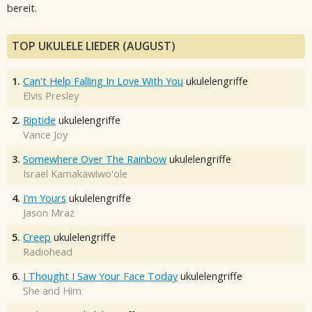
bereit.
TOP UKULELE LIEDER (AUGUST)
1.
Can't Help Falling In Love With You
ukulelengriffe
Elvis Presley
2.
Riptide
ukulelengriffe
Vance Joy
3.
Somewhere Over The Rainbow
ukulelengriffe
Israel Kamakawiwo'ole
4.
I'm Yours
ukulelengriffe
Jason Mraz
5.
Creep
ukulelengriffe
Radiohead
6.
I Thought I Saw Your Face Today
ukulelengriffe
She and Him