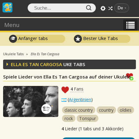
De
Menu
Anfänger tabs
Bester Uke Tabs
Ukulele Tabs
Ella Es Tan Cargosa
ELLA ES TAN CARGOSA
UKE TABS
Spiele Lieder von Ella Es Tan Cargosa auf deiner Ukulele
4
Fans
(
Argentinien
)
classic country
country
oldies
rock
Tonspur
4
Lieder (1 tabs und 3 Akkorde)