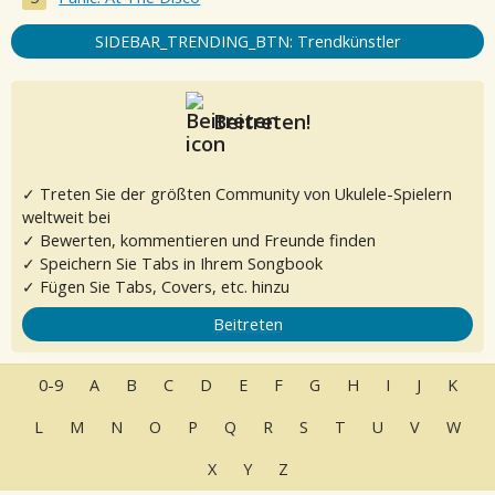
SIDEBAR_TRENDING_BTN: Trendkünstler
Beitreten!
✓ Treten Sie der größten Community von Ukulele-Spielern
weltweit bei
✓ Bewerten, kommentieren und Freunde finden
✓ Speichern Sie Tabs in Ihrem Songbook
✓ Fügen Sie Tabs, Covers, etc. hinzu
Beitreten
0-9
A
B
C
D
E
F
G
H
I
J
K
L
M
N
O
P
Q
R
S
T
U
V
W
X
Y
Z