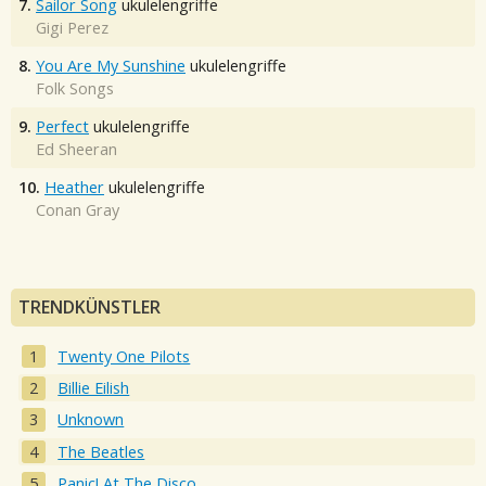
7.
Sailor Song
ukulelengriffe
Gigi Perez
8.
You Are My Sunshine
ukulelengriffe
Folk Songs
9.
Perfect
ukulelengriffe
Ed Sheeran
10.
Heather
ukulelengriffe
Conan Gray
TRENDKÜNSTLER
Twenty One Pilots
Billie Eilish
Unknown
The Beatles
Panic! At The Disco