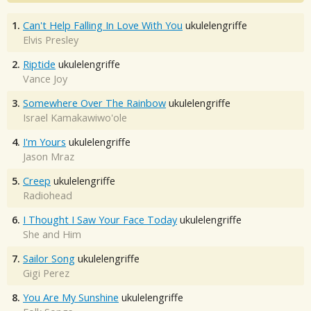
1.
Can't Help Falling In Love With You
ukulelengriffe
Elvis Presley
2.
Riptide
ukulelengriffe
Vance Joy
3.
Somewhere Over The Rainbow
ukulelengriffe
Israel Kamakawiwo'ole
4.
I'm Yours
ukulelengriffe
Jason Mraz
5.
Creep
ukulelengriffe
Radiohead
6.
I Thought I Saw Your Face Today
ukulelengriffe
She and Him
7.
Sailor Song
ukulelengriffe
Gigi Perez
8.
You Are My Sunshine
ukulelengriffe