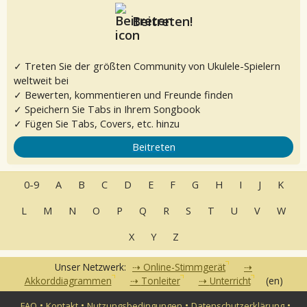
Beitreten!
✓ Treten Sie der größten Community von Ukulele-Spielern
weltweit bei
✓ Bewerten, kommentieren und Freunde finden
✓ Speichern Sie Tabs in Ihrem Songbook
✓ Fügen Sie Tabs, Covers, etc. hinzu
Beitreten
0-9
A
B
C
D
E
F
G
H
I
J
K
L
M
N
O
P
Q
R
S
T
U
V
W
X
Y
Z
Unser Netzwerk:
Online-Stimmgerät
Akkorddiagrammen
Tonleiter
Unterricht
(en)
•
•
•
•
FAQ
Kontakt
Nutzungsbedingungen
Datenschutzerklärung