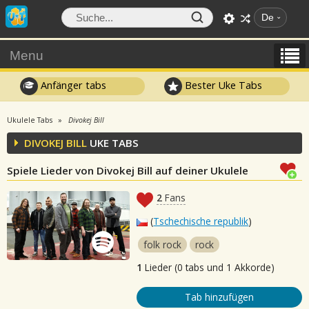
De
Menu
Anfänger tabs
Bester Uke Tabs
Ukulele Tabs
Divokej Bill
DIVOKEJ BILL
UKE TABS
Spiele Lieder von Divokej Bill auf deiner Ukulele
2
Fans
(
Tschechische republik
)
folk rock
rock
1
Lieder (0 tabs und 1 Akkorde)
Tab hinzufügen