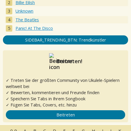
Billie Eilish
Unknown
The Beatles
Panic! At The Disco
SIDEBAR_TRENDING_BTN: Trendkünstler
Beitreten!
✓ Treten Sie der größten Community von Ukulele-Spielern
weltweit bei
✓ Bewerten, kommentieren und Freunde finden
✓ Speichern Sie Tabs in Ihrem Songbook
✓ Fügen Sie Tabs, Covers, etc. hinzu
Beitreten
0-9
A
B
C
D
E
F
G
H
I
J
K