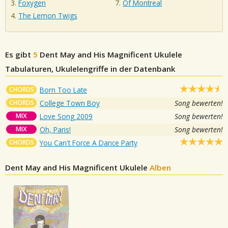
Foxygen
Of Montreal
The Lemon Twigs
Es gibt
5
Dent May and His Magnificent Ukulele
Tabulaturen, Ukulelengriffe in der Datenbank
CHORDS
Born Too Late
CHORDS
College Town Boy
Song bewerten!
MIX
Love Song 2009
Song bewerten!
MIX
Oh, Paris!
Song bewerten!
CHORDS
You Can't Force A Dance Party
Dent May and His Magnificent Ukulele
Alben