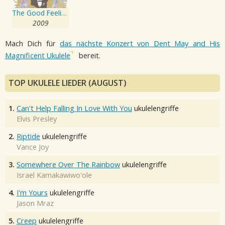
The Good Feeling Music of Dent May & His Magnificent Ukulele
2009
Mach Dich für
das nächste Konzert von Dent May and His
Magnificent Ukulele
bereit.
TOP UKULELE LIEDER (AUGUST)
1.
Can't Help Falling In Love With You
ukulelengriffe
Elvis Presley
2.
Riptide
ukulelengriffe
Vance Joy
3.
Somewhere Over The Rainbow
ukulelengriffe
Israel Kamakawiwo'ole
4.
I'm Yours
ukulelengriffe
Jason Mraz
5.
Creep
ukulelengriffe