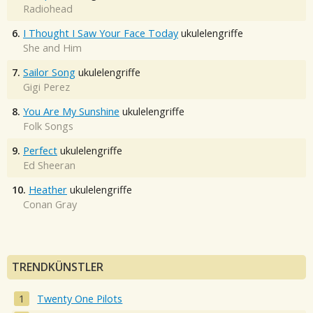
Radiohead
6.
I Thought I Saw Your Face Today
ukulelengriffe
She and Him
7.
Sailor Song
ukulelengriffe
Gigi Perez
8.
You Are My Sunshine
ukulelengriffe
Folk Songs
9.
Perfect
ukulelengriffe
Ed Sheeran
10.
Heather
ukulelengriffe
Conan Gray
TRENDKÜNSTLER
Twenty One Pilots