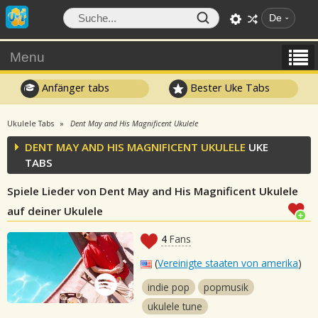
De
Menu
Anfänger tabs
Bester Uke Tabs
Ukulele Tabs
Dent May and His Magnificent Ukulele
DENT MAY AND HIS MAGNIFICENT UKULELE
UKE
TABS
Spiele Lieder von Dent May and His Magnificent Ukulele
auf deiner Ukulele
4
Fans
(
Vereinigte staaten von amerika
)
indie pop
popmusik
ukulele tune