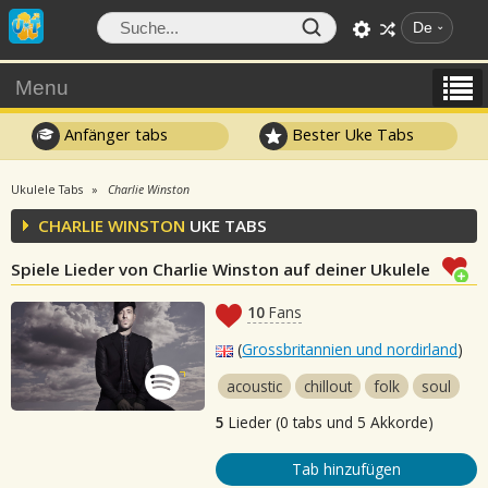
De
Menu
Anfänger tabs
Bester Uke Tabs
Ukulele Tabs
Charlie Winston
CHARLIE WINSTON
UKE TABS
Spiele Lieder von Charlie Winston auf deiner Ukulele
10
Fans
(
Grossbritannien und nordirland
)
acoustic
chillout
folk
soul
5
Lieder (0 tabs und 5 Akkorde)
Tab hinzufügen