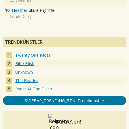
Ed Sheeran
10.
Heather
ukulelengriffe
Conan Gray
TRENDKÜNSTLER
Twenty One Pilots
Billie Eilish
Unknown
The Beatles
Panic! At The Disco
SIDEBAR_TRENDING_BTN: Trendkünstler
Beitreten!