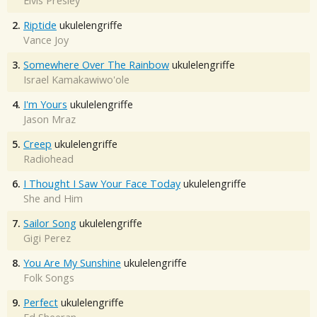
Elvis Presley
2.
Riptide
ukulelengriffe
Vance Joy
3.
Somewhere Over The Rainbow
ukulelengriffe
Israel Kamakawiwo'ole
4.
I'm Yours
ukulelengriffe
Jason Mraz
5.
Creep
ukulelengriffe
Radiohead
6.
I Thought I Saw Your Face Today
ukulelengriffe
She and Him
7.
Sailor Song
ukulelengriffe
Gigi Perez
8.
You Are My Sunshine
ukulelengriffe
Folk Songs
9.
Perfect
ukulelengriffe