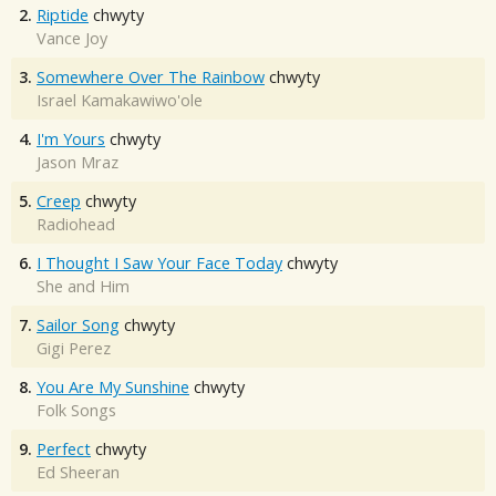
2.
Riptide
chwyty
Vance Joy
3.
Somewhere Over The Rainbow
chwyty
Israel Kamakawiwo'ole
4.
I'm Yours
chwyty
Jason Mraz
5.
Creep
chwyty
Radiohead
6.
I Thought I Saw Your Face Today
chwyty
She and Him
7.
Sailor Song
chwyty
Gigi Perez
8.
You Are My Sunshine
chwyty
Folk Songs
9.
Perfect
chwyty
Ed Sheeran