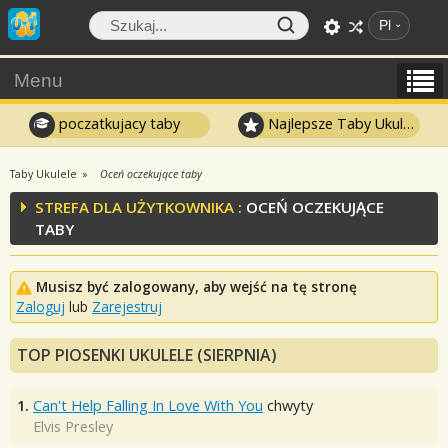
Pl
Menu
poczatkujacy taby
Najlepsze Taby Ukulele
Taby Ukulele
Oceń oczekujące taby
STREFA DLA UŻYTKOWNIKA :
OCEŃ OCZEKUJĄCE
TABY
Musisz być zalogowany, aby wejść na tę stronę
Zaloguj
lub
Zarejestruj
TOP PIOSENKI UKULELE (SIERPNIA)
1.
Can't Help Falling In Love With You
chwyty
Elvis Presley