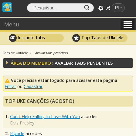
Pt
Menu
Iniciante tabs
Top Tabs de Ukulele
Tabs de Ukulele
Avaliar tabs pendentes
ÁREA DO MEMBRO :
AVALIAR TABS PENDENTES
Você precisa estar logado para acessar esta página
Entrar
ou
Cadastrar
TOP UKE CANÇÕES (AGOSTO)
1.
Can't Help Falling In Love With You
acordes
Elvis Presley
2.
Riptide
acordes