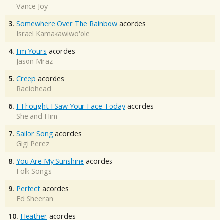
Vance Joy
3.
Somewhere Over The Rainbow
acordes
Israel Kamakawiwo'ole
4.
I'm Yours
acordes
Jason Mraz
5.
Creep
acordes
Radiohead
6.
I Thought I Saw Your Face Today
acordes
She and Him
7.
Sailor Song
acordes
Gigi Perez
8.
You Are My Sunshine
acordes
Folk Songs
9.
Perfect
acordes
Ed Sheeran
10.
Heather
acordes