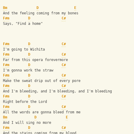
Bm
D
E
And the feeling coming from my bones
F#m
D
C#
Says, "Find a home"
F#m
D
C#
I'm going to Wichita
F#m
D
C#
Far from this opera forevermore
F#m
D
C#
I'm gonna work the straw
F#m
D
C#
Make the sweat drip out of every pore
F#m
D
C#
And I'm bleeding, and I'm bleeding, and I'm bleeding
F#m
D
C#
Right before the Lord
F#m
D
C#
All the words are gonna bleed from me
Bm
D
E
And I will sing no more
F#m
D
C#
And the stains coming from my blood