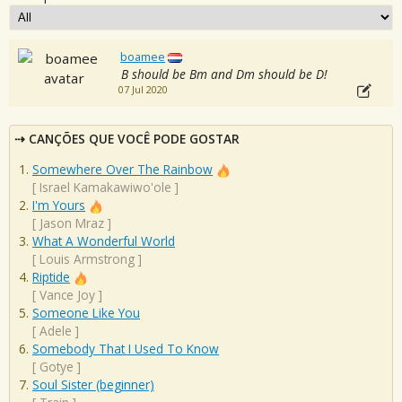
boamee
B should be Bm and Dm should be D!
07 Jul 2020
CANÇÕES QUE VOCÊ PODE GOSTAR
Somewhere Over The Rainbow
[
Israel Kamakawiwo'ole
]
I'm Yours
[
Jason Mraz
]
What A Wonderful World
[
Louis Armstrong
]
Riptide
[
Vance Joy
]
Someone Like You
[
Adele
]
Somebody That I Used To Know
[
Gotye
]
Soul Sister (beginner)