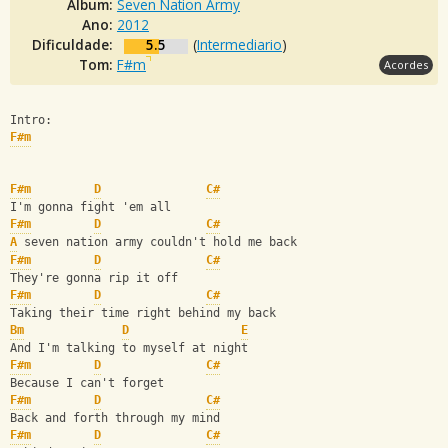
Álbum:
Seven Nation Army
Ano:
2012
Dificuldade:
5.5
(
Intermediario
)
Tom:
F#m
Acordes
Intro:
F#m
F#m
D
C#
I'm gonna fight 'em all
F#m
D
C#
A
 seven nation army couldn't hold me back
F#m
D
C#
They're gonna rip it off
F#m
D
C#
Taking their time right behind my back
Bm
D
E
And I'm talking to myself at night
F#m
D
C#
Because I can't forget
F#m
D
C#
Back and forth through my mind
F#m
D
C#