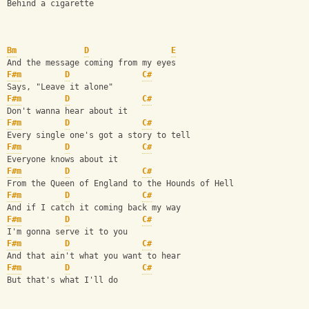
Behind a cigarette
Bm
D
E
And the message coming from my eyes
F#m
D
C#
Says, "Leave it alone"
F#m
D
C#
Don't wanna hear about it
F#m
D
C#
Every single one's got a story to tell
F#m
D
C#
Everyone knows about it
F#m
D
C#
From the Queen of England to the Hounds of Hell
F#m
D
C#
And if I catch it coming back my way
F#m
D
C#
I'm gonna serve it to you
F#m
D
C#
And that ain't what you want to hear
F#m
D
C#
But that's what I'll do