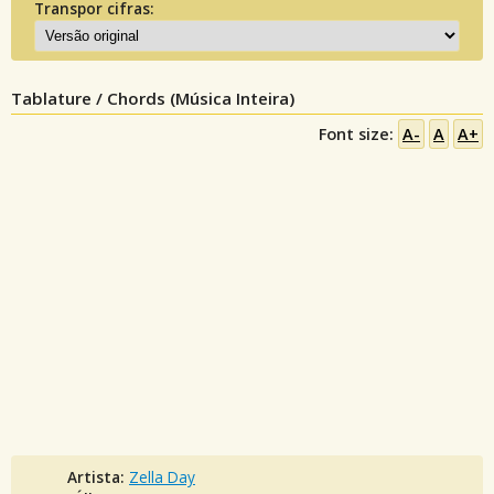
Transpor cifras:
Tablature / Chords (Música Inteira)
Font size:
A-
A
A+
Artista:
Zella Day