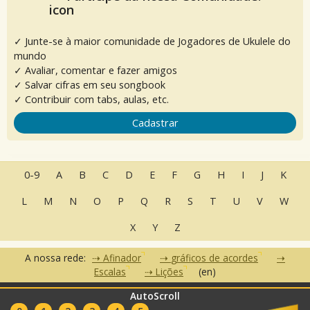
✓ Junte-se à maior comunidade de Jogadores de Ukulele do
mundo
✓ Avaliar, comentar e fazer amigos
✓ Salvar cifras em seu songbook
✓ Contribuir com tabs, aulas, etc.
Cadastrar
0-9
A
B
C
D
E
F
G
H
I
J
K
L
M
N
O
P
Q
R
S
T
U
V
W
X
Y
Z
A nossa rede:
Afinador
gráficos de acordes
Escalas
Lições
(en)
AutoScroll
•
•
•
Perguntas Frequentes
Contato
Termos de Uso
Política de