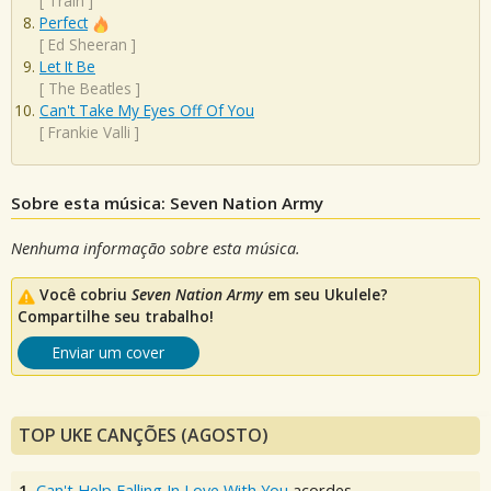
[
Train
]
Perfect
[
Ed Sheeran
]
Let It Be
[
The Beatles
]
Can't Take My Eyes Off Of You
[
Frankie Valli
]
Sobre esta música: Seven Nation Army
Nenhuma informação sobre esta música.
Você cobriu
Seven Nation Army
em seu Ukulele?
Compartilhe seu trabalho!
Enviar um cover
TOP UKE CANÇÕES (AGOSTO)
1.
Can't Help Falling In Love With You
acordes