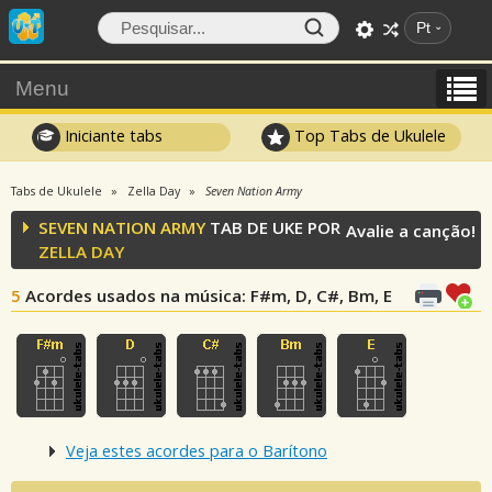
Pt
Menu
Iniciante tabs
Top Tabs de Ukulele
Tabs de Ukulele
Zella Day
Seven Nation Army
SEVEN NATION ARMY
TAB DE UKE POR
Avalie a canção!
ZELLA DAY
5
Acordes usados na música
: F#m, D, C#, Bm, E
Veja estes acordes para o Barítono