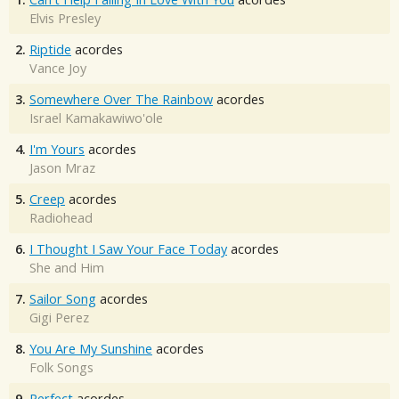
Elvis Presley
2.
Riptide
acordes
Vance Joy
3.
Somewhere Over The Rainbow
acordes
Israel Kamakawiwo'ole
4.
I'm Yours
acordes
Jason Mraz
5.
Creep
acordes
Radiohead
6.
I Thought I Saw Your Face Today
acordes
She and Him
7.
Sailor Song
acordes
Gigi Perez
8.
You Are My Sunshine
acordes
Folk Songs
9.
Perfect
acordes