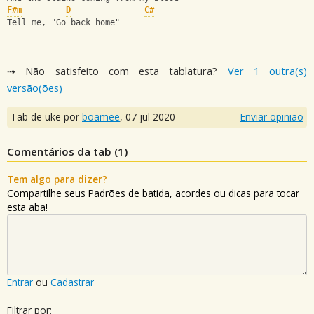
F#m
D
C#
Tell me, "Go back home"
⇢ Não satisfeito com esta tablatura?
Ver 1 outra(s)
versão(ões)
Tab de uke por
boamee
,
07 jul 2020
Enviar opinião
Comentários da tab (
1
)
Tem algo para dizer?
Compartilhe seus Padrões de batida, acordes ou dicas para tocar
esta aba!
Entrar
ou
Cadastrar
Filtrar por: