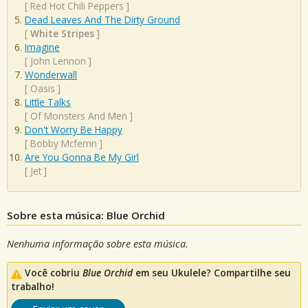
[
Red Hot Chili Peppers
]
Dead Leaves And The Dirty Ground
[
White Stripes
]
Imagine
[
John Lennon
]
Wonderwall
[
Oasis
]
Little Talks
[
Of Monsters And Men
]
Don't Worry Be Happy
[
Bobby Mcferrin
]
Are You Gonna Be My Girl
[
Jet
]
Sobre esta música: Blue Orchid
Nenhuma informação sobre esta música.
Você cobriu
Blue Orchid
em seu Ukulele? Compartilhe seu
trabalho!