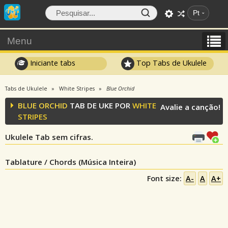
Pt
Menu
Iniciante tabs
Top Tabs de Ukulele
Tabs de Ukulele
White Stripes
Blue Orchid
BLUE ORCHID
TAB DE UKE POR
WHITE
Avalie a canção!
STRIPES
Ukulele Tab sem cifras.
Tablature / Chords (Música Inteira)
Font size:
A-
A
A+