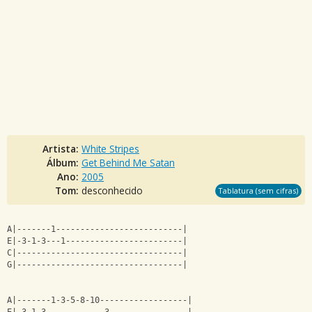
Artista:
White Stripes
Álbum:
Get Behind Me Satan
Ano:
2005
Tom:
desconhecido
Tablatura (sem cifras)
A|-------1--------------------------|
E|-3-1-3---1------------------------|
C|----------------------------------|
G|----------------------------------|
A|-------1-3-5-8-10------------------|