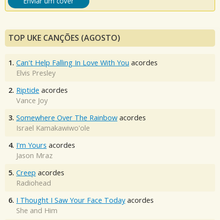
Enviar um cover
TOP UKE CANÇÕES (AGOSTO)
1.
Can't Help Falling In Love With You
acordes
Elvis Presley
2.
Riptide
acordes
Vance Joy
3.
Somewhere Over The Rainbow
acordes
Israel Kamakawiwo'ole
4.
I'm Yours
acordes
Jason Mraz
5.
Creep
acordes
Radiohead
6.
I Thought I Saw Your Face Today
acordes
She and Him