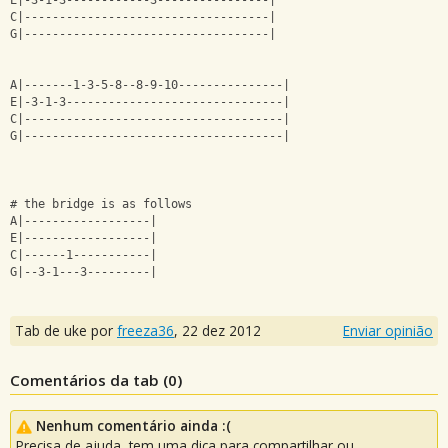
E|-3-1-3------------3----------------|
C|-----------------------------------|
G|-----------------------------------|
A|-------1-3-5-8--8-9-10---------------|
E|-3-1-3-------------------------------|
C|-------------------------------------|
G|-------------------------------------|
# the bridge is as follows
A|------------------|
E|------------------|
C|------1-----------|
G|--3-1---3---------|
Tab de uke por
freeza36
,
22 dez 2012
Enviar opinião
Comentários da tab (
0
)
Nenhum comentário ainda :(
Precisa de ajuda, tem uma dica para compartilhar ou