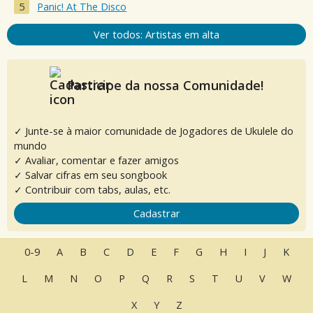
Panic! At The Disco
Ver todos: Artistas em alta
Participe da nossa Comunidade!
✓ Junte-se à maior comunidade de Jogadores de Ukulele do
mundo
✓ Avaliar, comentar e fazer amigos
✓ Salvar cifras em seu songbook
✓ Contribuir com tabs, aulas, etc.
Cadastrar
0-9
A
B
C
D
E
F
G
H
I
J
K
L
M
N
O
P
Q
R
S
T
U
V
W
X
Y
Z