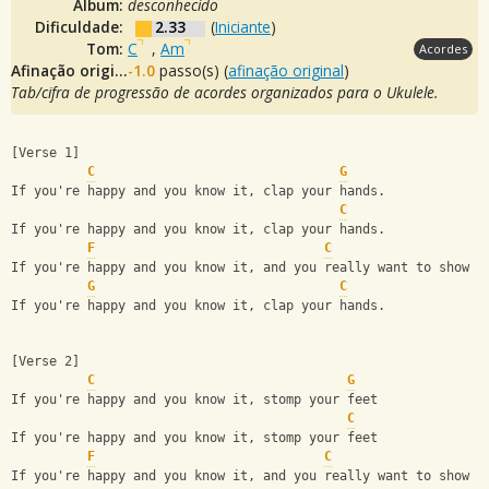
Álbum:
desconhecido
Dificuldade:
2.33
(
Iniciante
)
Tom:
C
,
Am
Acordes
Afinação original:
-1.0
passo(s) (
afinação original
)
Tab/cifra de progressão de acordes organizados para o Ukulele.
[Verse 1]
C
G
If you're happy and you know it, clap your hands.
C
If you're happy and you know it, clap your hands.
F
C
If you're happy and you know it, and you really want to show i
G
C
If you're happy and you know it, clap your hands.
[Verse 2]
C
G
If you're happy and you know it, stomp your feet
C
If you're happy and you know it, stomp your feet
F
C
If you're happy and you know it, and you really want to show i