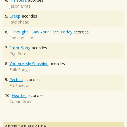
4.
I'm Yours
acordes
Jason Mraz
5.
Creep
acordes
Radiohead
6.
I Thought I Saw Your Face Today
acordes
She and Him
7.
Sailor Song
acordes
Gigi Perez
8.
You Are My Sunshine
acordes
Folk Songs
9.
Perfect
acordes
Ed Sheeran
10.
Heather
acordes
Conan Gray
ARTISTAS EM ALTA