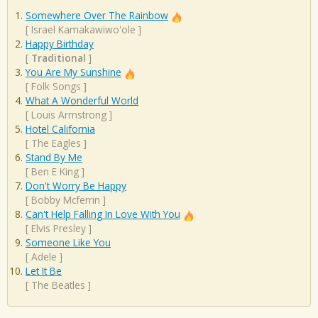
Somewhere Over The Rainbow
[
Israel Kamakawiwo'ole
]
Happy Birthday
[
Traditional
]
You Are My Sunshine
[
Folk Songs
]
What A Wonderful World
[
Louis Armstrong
]
Hotel California
[
The Eagles
]
Stand By Me
[
Ben E King
]
Don't Worry Be Happy
[
Bobby Mcferrin
]
Can't Help Falling In Love With You
[
Elvis Presley
]
Someone Like You
[
Adele
]
Let It Be
[
The Beatles
]