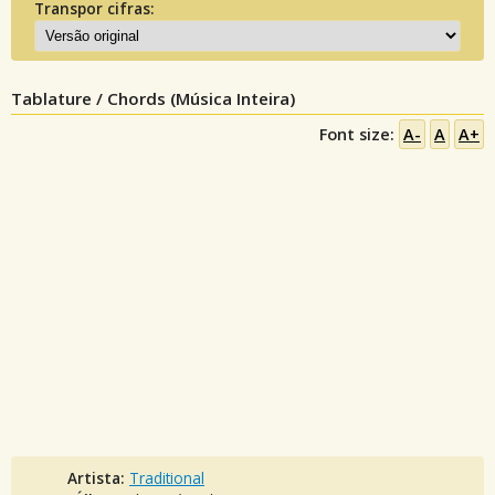
Transpor cifras:
Tablature / Chords (Música Inteira)
Font size:
A-
A
A+
Artista:
Traditional