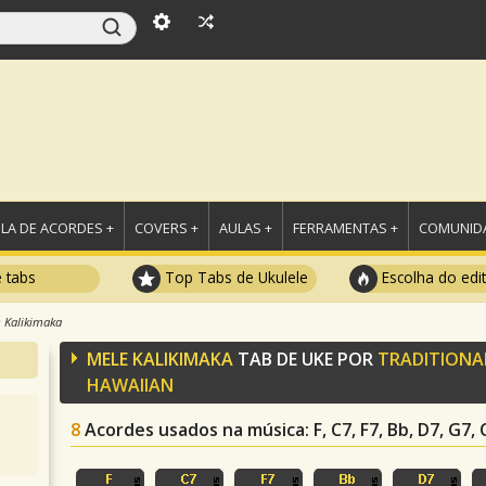
LA DE ACORDES +
COVERS +
AULAS +
FERRAMENTAS +
COMUNIDA
e tabs
Top Tabs de Ukulele
Escolha do edi
 Kalikimaka
MELE KALIKIMAKA
TAB DE UKE POR
TRADITIONA
HAWAIIAN
8
Acordes usados na música
: F, C7, F7, Bb, D7, G7,