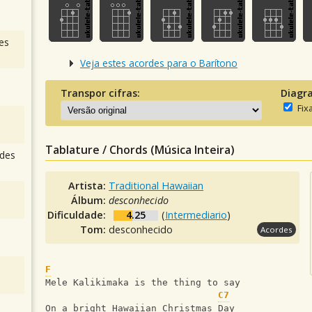
es
Veja estes acordes para o Barítono
Transpor cifras:
Diagr
Fix
Tablature / Chords (Música Inteira)
des
Artista:
Traditional Hawaiian
Álbum:
desconhecido
Dificuldade:
4.25
(
Intermediario
)
Tom:
desconhecido
Acordes
F
Mele Kalikimaka is the thing to say
C7
On a bright Hawaiian Christmas Day