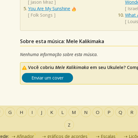
[
Jason Mraz
]
Wonde
You Are My Sunshine
[
Isra
[
Folk Songs
]
What 
[
Loui
Sobre esta música: Mele Kalikimaka
Nenhuma informação sobre esta música.
Você cobriu
Mele Kalikimaka
em seu Ukulele? Compa
Enviar um cover
F
G
H
I
J
K
L
M
N
O
P
Q
R
Z
rede:
Afinador
gráficos de acordes
Escalas
Liçõ