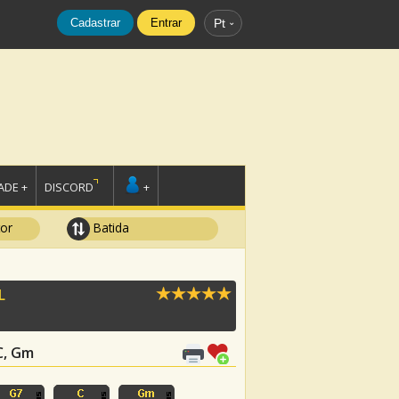
Cadastrar
Entrar
Pt
DE +
DISCORD
+
tor
Batida
L
 C, Gm