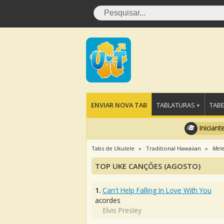
ENVIAR NOVA TAB
TABLATURAS +
TABE
Iniciant
Tabs de Ukulele
Traditional Hawaiian
Mele
TOP UKE CANÇÕES (AGOSTO)
1.
Can't Help Falling In Love With You
acordes
Elvis Presley