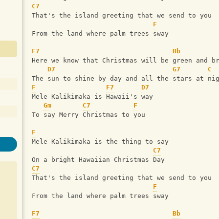
C7
That's the island greeting that we send to you
F
From the land where palm trees sway
F7
Bb
Here we know that Christmas will be green and b
D7
G7
C
The sun to shine by day and all the stars at ni
F
F7
D7
Mele Kalikimaka is Hawaii's way 
Gm
C7
F
To say Merry Christmas to you
F
Mele Kalikimaka is the thing to say
C7
On a bright Hawaiian Christmas Day
C7
That's the island greeting that we send to you
F
From the land where palm trees sway
F7
Bb