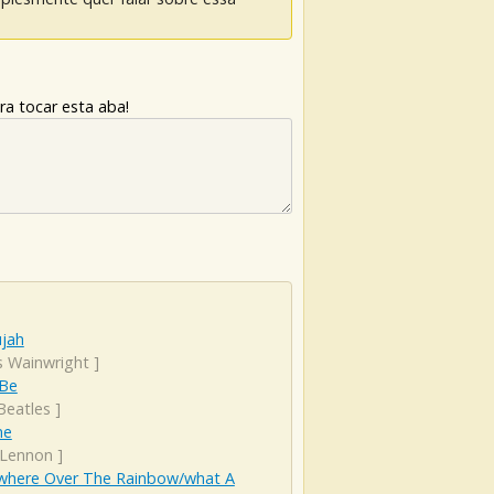
ra tocar esta aba!
ujah
s Wainwright
]
 Be
Beatles
]
ne
 Lennon
]
here Over The Rainbow/what A