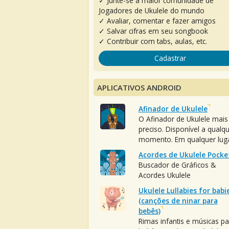
✓ Junte-se à maior comunidade de
Jogadores de Ukulele do mundo
✓ Avaliar, comentar e fazer amigos
✓ Salvar cifras em seu songbook
✓ Contribuir com tabs, aulas, etc.
Cadastrar
APLICATIVOS ANDROID
Afinador de Ukulele
O Afinador de Ukulele mais
preciso. Disponível a qualq
momento. Em qualquer luga
Acordes de Ukulele Pocke
Buscador de Gráficos &
Acordes Ukulele
Ukulele Lullabies for babi
(canções de ninar para
bebês)
Rimas infantis e músicas pa