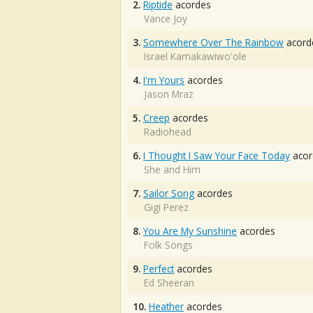
2.
Riptide
acordes
Vance Joy
3.
Somewhere Over The Rainbow
acord
Israel Kamakawiwo'ole
4.
I'm Yours
acordes
Jason Mraz
5.
Creep
acordes
Radiohead
6.
I Thought I Saw Your Face Today
acor
She and Him
7.
Sailor Song
acordes
Gigi Perez
8.
You Are My Sunshine
acordes
Folk Songs
9.
Perfect
acordes
Ed Sheeran
10.
Heather
acordes