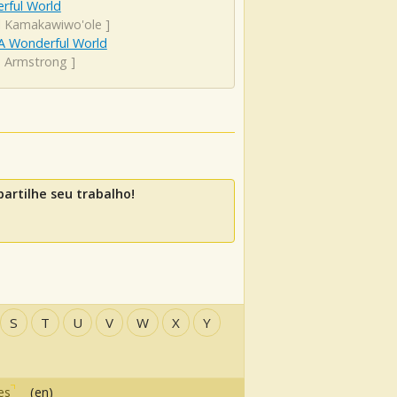
rful World
el Kamakawiwo'ole
]
A Wonderful World
s Armstrong
]
rtilhe seu trabalho!
S
T
U
V
W
X
Y
es
(en)