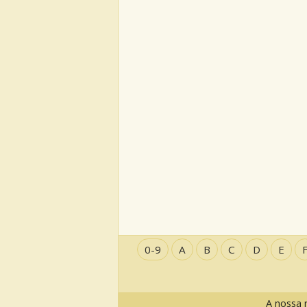
0-9
A
B
C
D
E
A nossa 