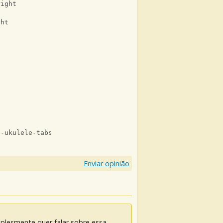
right
ght
e-ukulele-tabs-with-lyrics.html
Enviar opinião
mplesmente quer falar sobre essa