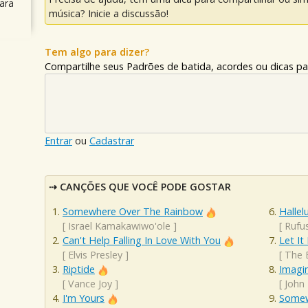
ara
música? Inicie a discussão!
Tem algo para dizer?
Compartilhe seus Padrões de batida, acordes ou dicas pa
Entrar
ou
Cadastrar
CANÇÕES QUE VOCÊ PODE GOSTAR
Somewhere Over The Rainbow
Hallel
[
Israel Kamakawiwo'ole
]
[
Rufu
Can't Help Falling In Love With You
Let It
[
Elvis Presley
]
[
The 
Riptide
Imagi
[
Vance Joy
]
[
John
I'm Yours
Somew