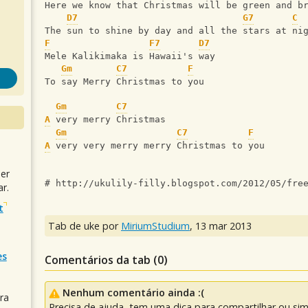
Here we know that Christmas will be green and b
D7
G7
C
The sun to shine by day and all the stars at ni
F
F7
D7
Mele Kalikimaka is Hawaii's way 
Gm
C7
F
To say Merry Christmas to you
Gm
C7
A
 very merry Christmas
Gm
C7
F
A
 very very merry merry Christmas to you
uer
# http://ukulily-filly.blogspot.com/2012/05/fre
r.
t
Tab de uke por
MiriumStudium
,
13 mar 2013
es
Comentários da tab (
0
)
Nenhum comentário ainda :(
ra
Precisa de ajuda, tem uma dica para compartilhar ou si