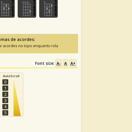
amas de acordes:
ar acordes no topo enquanto rola
Font size:
A-
A
A+
AutoScroll
0
1
2
3
4
5