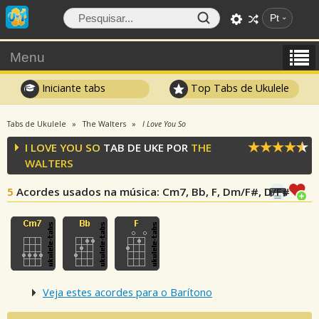
Pt
Menu
Iniciante tabs
Top Tabs de Ukulele
Tabs de Ukulele
The Walters
I Love You So
I LOVE YOU SO
TAB DE UKE POR
THE
WALTERS
5
Acordes usados na música
: Cm7, Bb, F, Dm/F#, D/F#
Veja estes acordes para o Barítono