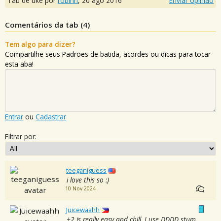
Tab de uke por
robihn
,
20 ago 2016
Enviar opinião
Comentários da tab (
4
)
Tem algo para dizer?
Compartilhe seus Padrões de batida, acordes ou dicas para tocar
esta aba!
Entrar
ou
Cadastrar
Filtrar por:
teeganiguess
i love this so :)
10 Nov 2024
Juicewaahh
+2 is really easy and chill, I use DDDD stum.