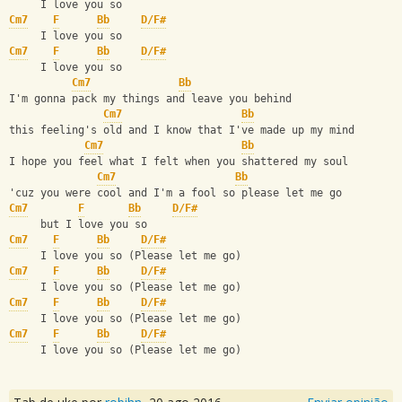
     I love you so
Cm7
F
Bb
D/F#
     I love you so
Cm7
F
Bb
D/F#
     I love you so
Cm7
Bb
I'm gonna pack my things and leave you behind
Cm7
Bb
this feeling's old and I know that I've made up my mind
Cm7
Bb
I hope you feel what I felt when you shattered my soul
Cm7
Bb
'cuz you were cool and I'm a fool so please let me go
Cm7
F
Bb
D/F#
     but I love you so
Cm7
F
Bb
D/F#
     I love you so (Please let me go)
Cm7
F
Bb
D/F#
     I love you so (Please let me go)
Cm7
F
Bb
D/F#
     I love you so (Please let me go)
Cm7
F
Bb
D/F#
     I love you so (Please let me go)