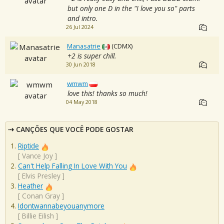
but only one D in the "I love you so" parts
and intro.
26 Jul 2024
Manasatrie
(CDMX)
+2 is super chill.
30 Jun 2018
wmwm
love this! thanks so much!
04 May 2018
CANÇÕES QUE VOCÊ PODE GOSTAR
Riptide
[
Vance Joy
]
Can't Help Falling In Love With You
[
Elvis Presley
]
Heather
[
Conan Gray
]
Idontwannabeyouanymore
[
Billie Eilish
]