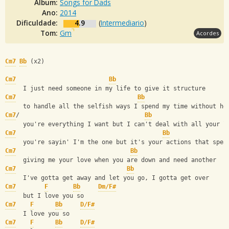
Álbum:
Songs for Dads
Ano:
2014
Dificuldade:
4.9
(
Intermediario
)
Tom:
Gm
Acordes
Cm7
Bb
 (x2)
Cm7
Bb
     I just need someone in my life to give it structure
Cm7
Bb
     to handle all the selfish ways I spend my time without he
Cm7
/                                   
Bb
     you're everything I want but I can't deal with all your l
Cm7
Bb
     you're sayin' I'm the one but it's your actions that spea
Cm7
Bb
     giving me your love when you are down and need another
Cm7
Bb
     I've gotta get away and let you go, I gotta get over
Cm7
F
Bb
Dm/F#
     but I love you so
Cm7
F
Bb
D/F#
     I love you so
Cm7
F
Bb
D/F#