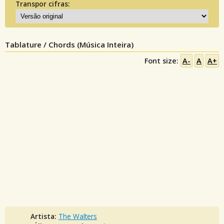
Transpor cifras:
Tablature / Chords (Música Inteira)
Font size:
A-
A
A+
Artista:
The Walters