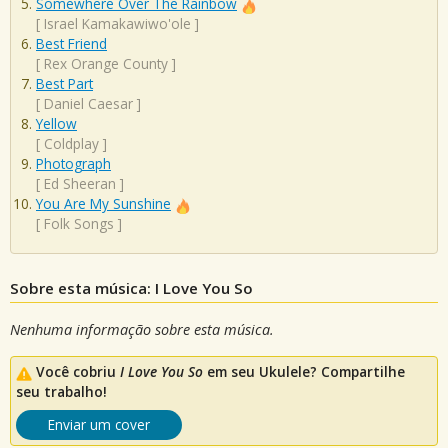
Somewhere Over The Rainbow
[
Israel Kamakawiwo'ole
]
Best Friend
[
Rex Orange County
]
Best Part
[
Daniel Caesar
]
Yellow
[
Coldplay
]
Photograph
[
Ed Sheeran
]
You Are My Sunshine
[
Folk Songs
]
Sobre esta música: I Love You So
Nenhuma informação sobre esta música.
Você cobriu
I Love You So
em seu Ukulele? Compartilhe
seu trabalho!
Enviar um cover