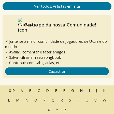
Ver todos: Artistas em alta
Participe da nossa Comunidade!
✓ Junte-se à maior comunidade de Jogadores de Ukulele do
mundo
✓ Avaliar, comentar e fazer amigos
✓ Salvar cifras em seu songbook
✓ Contribuir com tabs, aulas, etc.
Cadastrar
0-9
A
B
C
D
E
F
G
H
I
J
K
L
M
N
O
P
Q
R
S
T
U
V
W
X
Y
Z