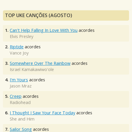
TOP UKE CANÇÕES (AGOSTO)
1.
Can't Help Falling In Love With You
acordes
Elvis Presley
2.
Riptide
acordes
Vance Joy
3.
Somewhere Over The Rainbow
acordes
Israel Kamakawiwo'ole
4.
I'm Yours
acordes
Jason Mraz
5.
Creep
acordes
Radiohead
6.
I Thought I Saw Your Face Today
acordes
She and Him
7.
Sailor Song
acordes