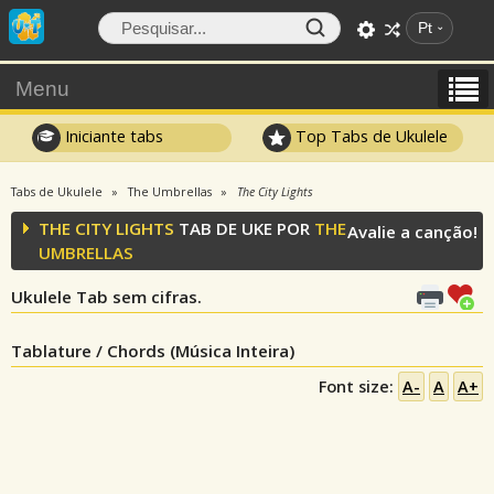
Pt
Menu
Iniciante tabs
Top Tabs de Ukulele
Tabs de Ukulele
The Umbrellas
The City Lights
THE CITY LIGHTS
TAB DE UKE POR
THE
Avalie a canção!
UMBRELLAS
Ukulele Tab sem cifras.
Tablature / Chords (Música Inteira)
Font size:
A-
A
A+