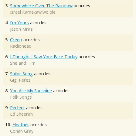
3.
Somewhere Over The Rainbow
acordes
Israel Kamakawiwo'ole
4.
I'm Yours
acordes
Jason Mraz
5.
Creep
acordes
Radiohead
6.
I Thought I Saw Your Face Today
acordes
She and Him
7.
Sailor Song
acordes
Gigi Perez
8.
You Are My Sunshine
acordes
Folk Songs
9.
Perfect
acordes
Ed Sheeran
10.
Heather
acordes
Conan Gray