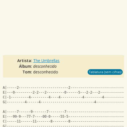
Artista:
The Umbrellas
Álbum:
desconhecido
Tom:
desconhecido
Tablatura (sem cifras)
A|-----2-------------------------2----------------------------
E|---0---------2-2---2---------0------5---2-2---2-------------
C|-1---------4---------4----4-----------4---------4-----------
G|---------4------4---------------------------4---------------
A|-----7------9-------7--------7------------------------------
E|---99-9---77-7----00-0-----55-5-----------------------------
C|-----11------11-------8--------8----------------------------
G|------------------------------------------------------------