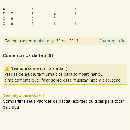
A|--7---------7--------------------2--------------------------
E|--7---------7----------4---------2--------------------------
C|--9---------9----------1------------------------------------
G|--8---------8----------6---------4--------------------------
Tab de uke por
maiahardy
,
30 out 2013
Enviar opinião
Comentários da tab (
0
)
Nenhum comentário ainda :(
Precisa de ajuda, tem uma dica para compartilhar ou
simplesmente quer falar sobre essa música? Inicie a discussão!
Tem algo para dizer?
Compartilhe seus Padrões de batida, acordes ou dicas para tocar
esta aba!