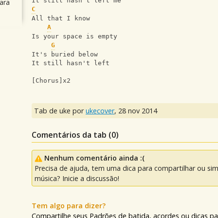
It still hasn't left me
ara
C
All that I know
A
Is your space is empty
G
It's buried below
It still hasn't left
[Chorus]x2
Tab de uke por
ukecover
,
28 nov 2014
Comentários da tab (
0
)
Nenhum comentário ainda :(
Precisa de ajuda, tem uma dica para compartilhar ou si
música? Inicie a discussão!
Tem algo para dizer?
Compartilhe seus Padrões de batida, acordes ou dicas pa