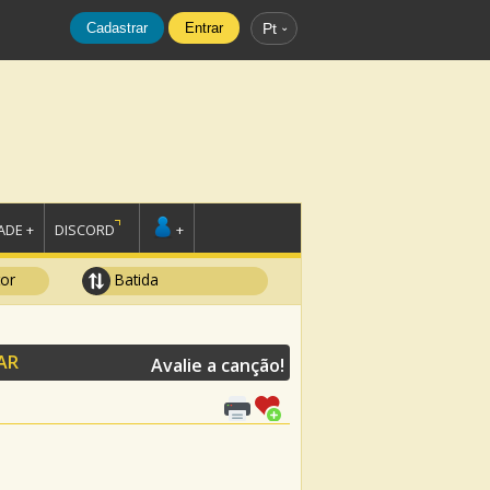
Cadastrar
Entrar
Pt
DE +
DISCORD
+
tor
Batida
AR
Avalie a canção!