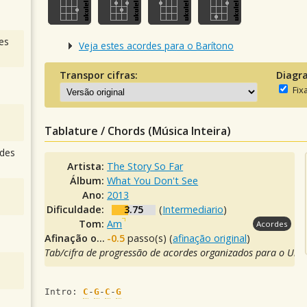
es
Veja estes acordes para o Barítono
Transpor cifras:
Diagr
Fix
Tablature / Chords (Música Inteira)
des
Artista:
The Story So Far
Álbum:
What You Don't See
Ano:
2013
Dificuldade:
3.75
(
Intermediario
)
Tom:
Am
Acordes
Afinação original:
-0.5
passo(s) (
afinação original
)
Tab/cifra de progressão de acordes organizados para o Ukul
Intro: 
C
-
G
-
C
-
G