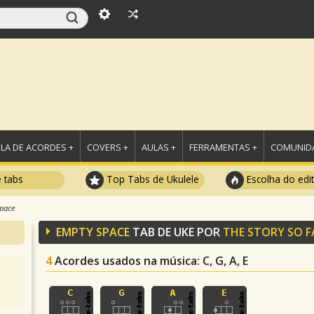
LA DE ACORDES +
COVERS +
AULAS +
FERRAMENTAS +
COMUNIDA
e tabs
Top Tabs de Ukulele
Escolha do edi
pace
EMPTY SPACE
TAB DE UKE POR
THE STORY SO F
4
Acordes usados na música
: C, G, A, E