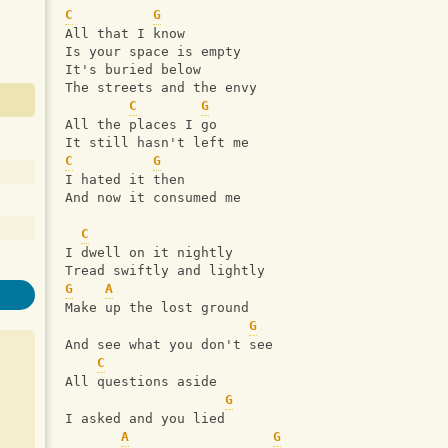
C
G
All that I know
Is your space is empty
It's buried below
The streets and the envy
C
G
All the places I go
It still hasn't left me
C
G
I hated it then
And now it consumed me
C
I dwell on it nightly
Tread swiftly and lightly
G
A
Make up the lost ground
G
And see what you don't see
C
All questions aside
G
I asked and you lied
A
G