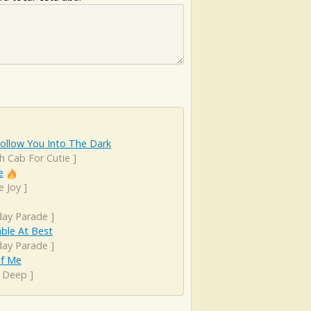
 Follow You Into The Dark
h Cab For Cutie
]
e
e Joy
]
ay Parade
]
ble At Best
ay Parade
]
Of Me
 Deep
]