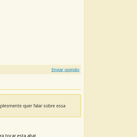
Enviar opinião
mplesmente quer falar sobre essa
ra tocar esta aba!