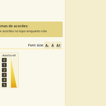
amas de acordes:
ar acordes no topo enquanto rola
Font size:
A-
A
A+
AutoScroll
0
1
2
3
4
5
ele.