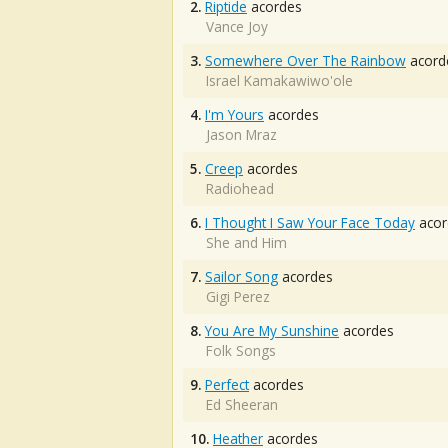
2.
Riptide
acordes
Vance Joy
3.
Somewhere Over The Rainbow
acord
Israel Kamakawiwo'ole
4.
I'm Yours
acordes
Jason Mraz
5.
Creep
acordes
Radiohead
6.
I Thought I Saw Your Face Today
acor
She and Him
7.
Sailor Song
acordes
Gigi Perez
8.
You Are My Sunshine
acordes
Folk Songs
9.
Perfect
acordes
Ed Sheeran
10.
Heather
acordes