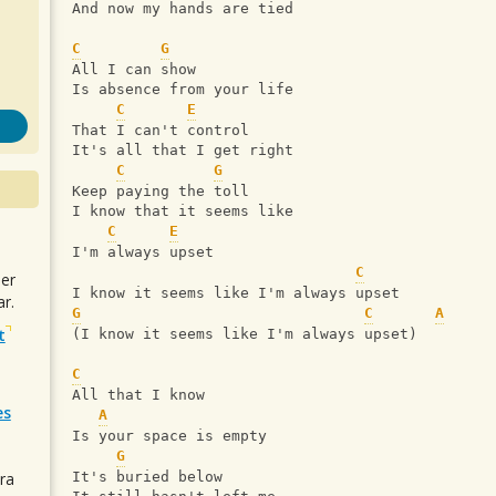
And now my hands are tied
C
G
All I can show
Is absence from your life
C
E
That I can't control
It's all that I get right
C
G
Keep paying the toll
I know that it seems like
C
E
I'm always upset                      
C
uer
I know it seems like I'm always upset
r.
G
C
A
t
(I know it seems like I'm always upset)
C
All that I know
es
A
Is your space is empty
G
ra
It's buried below