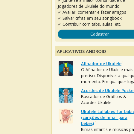
✓ Junte-se à maior comunidade de
Jogadores de Ukulele do mundo
✓ Avaliar, comentar e fazer amigos
✓ Salvar cifras em seu songbook
✓ Contribuir com tabs, aulas, etc.
Cadastrar
APLICATIVOS ANDROID
Afinador de Ukulele
O Afinador de Ukulele mais
preciso. Disponível a qualq
momento. Em qualquer luga
Acordes de Ukulele Pocke
Buscador de Gráficos &
Acordes Ukulele
Ukulele Lullabies for babi
(canções de ninar para
bebês)
Rimas infantis e músicas pa