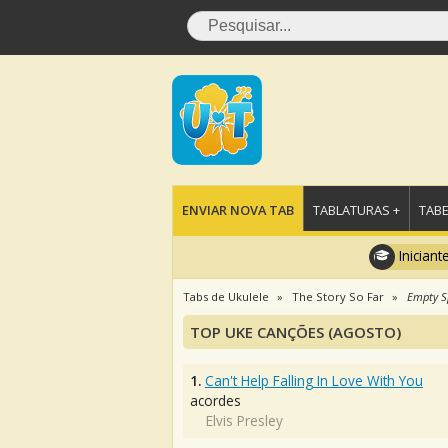
ENVIAR NOVA TAB
TABLATURAS +
TABE
Iniciant
Tabs de Ukulele
The Story So Far
Empty S
TOP UKE CANÇÕES (AGOSTO)
1.
Can't Help Falling In Love With You
acordes
Elvis Presley