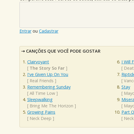
Entrar
ou
Cadastrar
CANÇÕES QUE VOCÊ PODE GOSTAR
Clairvoyant
I Will
[
The Story So Far
]
[
Deat
I've Given Up On You
Riptid
[
Real Friends
]
[
Vanc
Remembering Sunday
Stay
[
All Time Low
]
[
Mayd
Sleepwalking
Misera
[
Bring Me The Horizon
]
[
Mayd
Growing Pains
Part 
[
Neck Deep
]
[
Neck