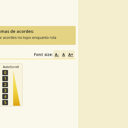
amas de acordes:
ar acordes no topo enquanto rola
Font size:
A-
A
A+
AutoScroll
0
1
2
3
4
5