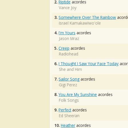
2.
Riptide
acordes
Vance Joy
3.
Somewhere Over The Rainbow
acord
Israel Kamakawiwo'ole
4.
I'm Yours
acordes
Jason Mraz
5.
Creep
acordes
Radiohead
6.
I Thought I Saw Your Face Today
acor
She and Him
7.
Sailor Song
acordes
Gigi Perez
8.
You Are My Sunshine
acordes
Folk Songs
9.
Perfect
acordes
Ed Sheeran
10.
Heather
acordes