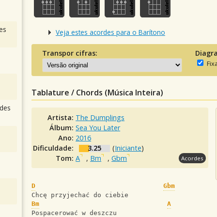
es
Veja estes acordes para o Barítono
Transpor cifras:
Diagr
Fix
Tablature / Chords (Música Inteira)
des
Artista:
The Dumplings
Álbum:
Sea You Later
Ano:
2016
Dificuldade:
3.25
(
Iniciante
)
Tom:
A
,
Bm
,
Gbm
Acordes
D
Gbm
Chcę przyjechać do ciebie
Bm
A
Pospacerować w deszczu