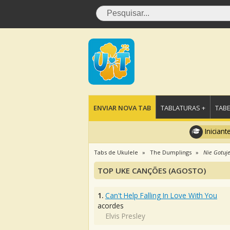
ENVIAR NOVA TAB
TABLATURAS +
TABE
Iniciant
Tabs de Ukulele
The Dumplings
Nie Gotuj
TOP UKE CANÇÕES (AGOSTO)
1.
Can't Help Falling In Love With You
acordes
Elvis Presley