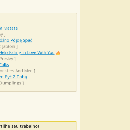
a Matata
ey
]
Późno Pójdę Spać
 Jabłoni
]
Help Falling In Love With You
 Presley
]
 Talks
onsters And Men
]
m Być Z Tobą
Dumplings
]
ilhe seu trabalho!