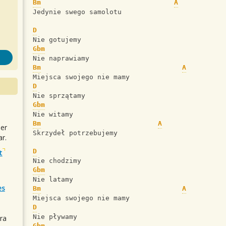
Bm
A
Jedynie swego samolotu
D
Nie gotujemy
Gbm
Nie naprawiamy
Bm
A
Miejsca swojego nie mamy
D
Nie sprzątamy
Gbm
Nie witamy
Bm
A
uer
Skrzydeł potrzebujemy
r.
D
t
Nie chodzimy
Gbm
Nie latamy
es
Bm
A
Miejsca swojego nie mamy
D
Nie pływamy
ra
Gbm