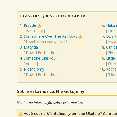
CANÇÕES QUE VOCÊ PODE GOSTAR
Riptide
Hakun
[
Vance Joy
]
[
Disn
Somewhere Over The Rainbow
Dziś 
[
Israel Kamakawiwo'ole
]
[
Kwiat
Matylda
Can't 
[
Dawid Podsiadło
]
[
Elvis
Someone Like You
Little
[
Adele
]
[
Of M
Nieznajomy
Kocha
[
Dawid Podsiadło
]
[
The 
Sobre esta música: Nie Gotujemy
Nenhuma informação sobre esta música.
Você cobriu
Nie Gotujemy
em seu Ukulele? Compart