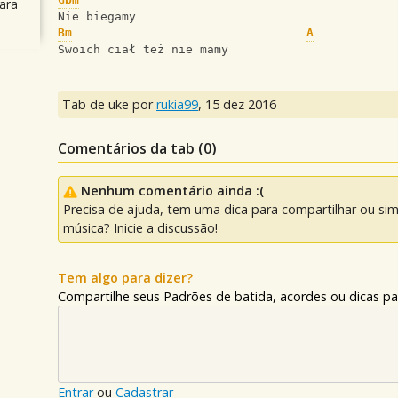
ara
Nie biegamy
Bm
A
Swoich ciał też nie mamy
Tab de uke por
rukia99
,
15 dez 2016
Comentários da tab (
0
)
Nenhum comentário ainda :(
Precisa de ajuda, tem uma dica para compartilhar ou si
música? Inicie a discussão!
Tem algo para dizer?
Compartilhe seus Padrões de batida, acordes ou dicas pa
Entrar
ou
Cadastrar