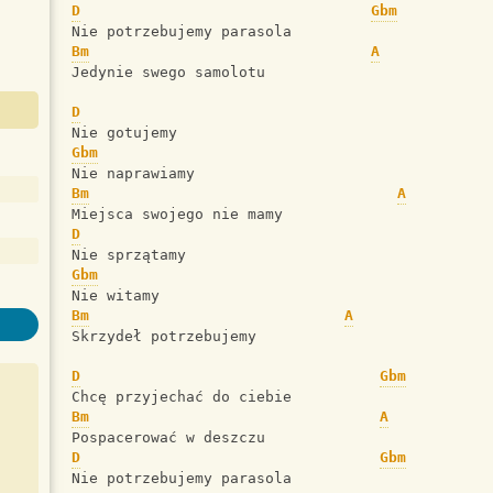
D
Gbm
Nie potrzebujemy parasola
Bm
A
Jedynie swego samolotu
D
Nie gotujemy
Gbm
Nie naprawiamy
Bm
A
Miejsca swojego nie mamy
D
Nie sprzątamy
Gbm
Nie witamy
Bm
A
Skrzydeł potrzebujemy
D
Gbm
Chcę przyjechać do ciebie
Bm
A
Pospacerować w deszczu
D
Gbm
Nie potrzebujemy parasola