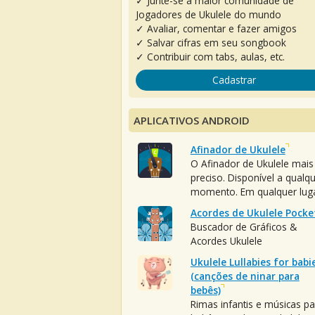
✓ Junte-se à maior comunidade de
Jogadores de Ukulele do mundo
✓ Avaliar, comentar e fazer amigos
✓ Salvar cifras em seu songbook
✓ Contribuir com tabs, aulas, etc.
Cadastrar
APLICATIVOS ANDROID
Afinador de Ukulele
O Afinador de Ukulele mais
preciso. Disponível a qualq
momento. Em qualquer luga
Acordes de Ukulele Pocke
Buscador de Gráficos &
Acordes Ukulele
Ukulele Lullabies for babi
(canções de ninar para
bebês)
Rimas infantis e músicas pa