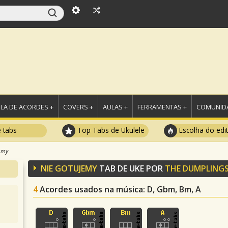
LA DE ACORDES +
COVERS +
AULAS +
FERRAMENTAS +
COMUNIDA
e tabs
Top Tabs de Ukulele
Escolha do edi
emy
NIE GOTUJEMY
TAB DE UKE POR
THE DUMPLING
4
Acordes usados na música
: D, Gbm, Bm, A