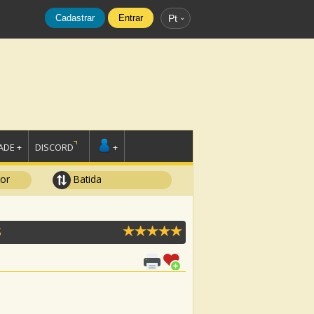
Cadastrar
Entrar
Pt
DE +
DISCORD
+
tor
Batida
S