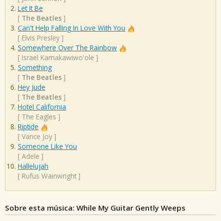
Let It Be
[
The Beatles
]
Can't Help Falling In Love With You
[
Elvis Presley
]
Somewhere Over The Rainbow
[
Israel Kamakawiwo'ole
]
Something
[
The Beatles
]
Hey Jude
[
The Beatles
]
Hotel California
[
The Eagles
]
Riptide
[
Vance Joy
]
Someone Like You
[
Adele
]
Hallelujah
[
Rufus Wainwright
]
Sobre esta música: While My Guitar Gently Weeps