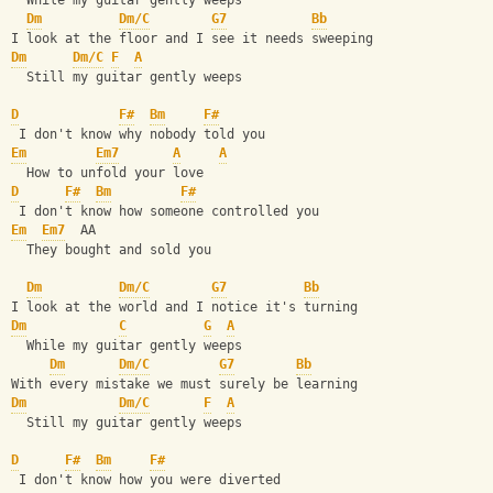
  While my guitar gently weeps
Dm
Dm/C
G7
Bb
I look at the floor and I see it needs sweeping
Dm
Dm/C
F
A
  Still my guitar gently weeps
D
F#
Bm
F#
 I don't know why nobody told you
Em
Em7
A
A
  How to unfold your love
D
F#
Bm
F#
 I don't know how someone controlled you
Em
Em7
  AA 
  They bought and sold you
Dm
Dm/C
G7
Bb
I look at the world and I notice it's turning
Dm
C
G
A
  While my guitar gently weeps
Dm
Dm/C
G7
Bb
With every mistake we must surely be learning
Dm
Dm/C
F
A
  Still my guitar gently weeps
D
F#
Bm
F#
 I don't know how you were diverted