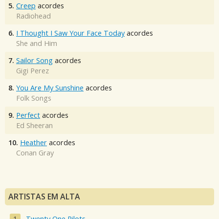
5.
Creep
acordes
Radiohead
6.
I Thought I Saw Your Face Today
acordes
She and Him
7.
Sailor Song
acordes
Gigi Perez
8.
You Are My Sunshine
acordes
Folk Songs
9.
Perfect
acordes
Ed Sheeran
10.
Heather
acordes
Conan Gray
ARTISTAS EM ALTA
Twenty One Pilots