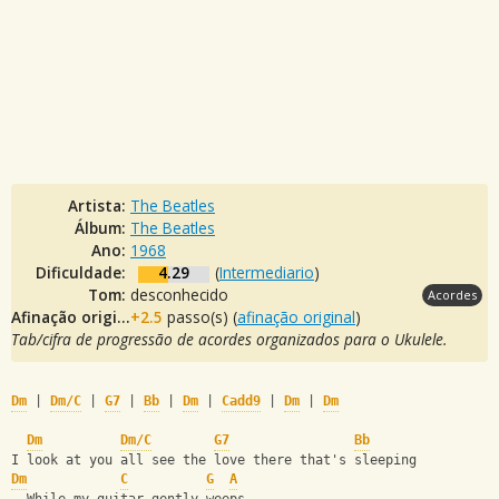
Artista:
The Beatles
Álbum:
The Beatles
Ano:
1968
Dificuldade:
4.29
(
Intermediario
)
Tom:
desconhecido
Acordes
Afinação original:
+2.5
passo(s) (
afinação original
)
Tab/cifra de progressão de acordes organizados para o Ukulele.
Dm
 | 
Dm/C
 | 
G7
 | 
Bb
 | 
Dm
 | 
Cadd9
 | 
Dm
 | 
Dm
Dm
Dm/C
G7
Bb
I look at you all see the love there that's sleeping
Dm
C
G
A