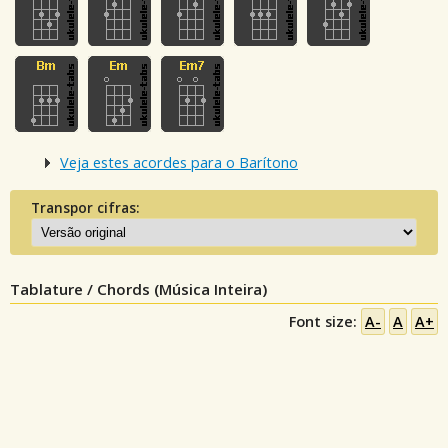
Veja estes acordes para o Barítono
Transpor cifras:
Tablature / Chords (Música Inteira)
Font size:
A-
A
A+