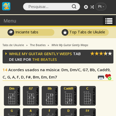
Pt
Menu
Iniciante tabs
Top Tabs de Ukulele
Tabs de Ukulele
The Beatles
While My Guitar Gently Weeps
WHILE MY GUITAR GENTLY WEEPS
TAB
DE UKE POR
THE BEATLES
14
Acordes usados na música
: Dm, Dm/C, G7, Bb, Cadd9,
C, G, A, F, D, F#, Bm, Em, Em7