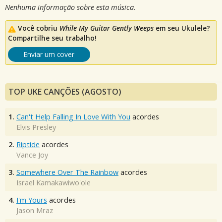
Nenhuma informação sobre esta música.
Você cobriu
While My Guitar Gently Weeps
em seu Ukulele?
Compartilhe seu trabalho!
Enviar um cover
TOP UKE CANÇÕES (AGOSTO)
1.
Can't Help Falling In Love With You
acordes
Elvis Presley
2.
Riptide
acordes
Vance Joy
3.
Somewhere Over The Rainbow
acordes
Israel Kamakawiwo'ole
4.
I'm Yours
acordes
Jason Mraz