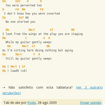
Em
Em7
A
A
  You were perverted too
D
F#
Bm
F#
 I don't know how you were inverted
Em
Em7
 AA
  No one alerted you
Dm
Dm/C
G7
Bb
I look from the wings at the play you are staging
Dm
C
G
A
  While my guitar gently weeps
Dm
Dm/C
G7
Bb
As I'm sitting here doing nothing but aging
Dm
Dm/C
F
A
  Still my guitar gently weeps
Dm
 | 
Dm/C
 | 
G7
Dm
 | Caad9 (x4)
⇢ Não satisfeito com esta tablatura?
Ver 3 outra(s)
versão(ões)
Tab de uke por
frodo
,
28 ago 2009
Enviar opinião