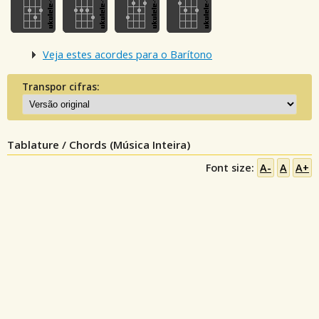
Veja estes acordes para o Barítono
Transpor cifras:
Tablature / Chords (Música Inteira)
Font size:
A-
A
A+