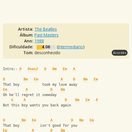
Artista:
The Beatles
Álbum:
Past Masters
Ano:
1988
Dificuldade:
4.06
(
Intermediario
)
Tom:
desconhecido
Acordes
Intro:- 
D
Dsus2
D
Bm
Em
A
D
Bm
Em
A
D
Bm
Em
That boy           took my love away
Em
A
D
Bm
Oh he'll regret it someday
G
A
D
Bm
Em
A
But this boy wants you back again
D
Bm
Em
A
D
Bm
Em
That boy          isn't good for you
Em
A
D
Bm