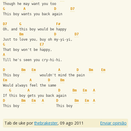
Though he may want you too
G
A
D
D7
This boy wants you back again
D7
G
F#
Oh, and this boy would be happy
Bm
D
D7
Just to love you, buy oh my-yi-yi,
G
E7
That boy won't be happy,
A
Till he's seen you cry-hi-hi.
D
Bm
Em
A
D
Bm
Em
This boy          wouldn't mind the pain
Em
A
D
Bm
Would always feel the same
G
A
D
Bm
Em
A
If this boy gets you back again
D
Bm
Em
A
D
Bm
Em
A
This boy                  This boy
Tab de uke por
thebrakester
,
09 ago 2011
Enviar opinião