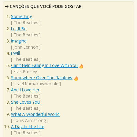
CANÇÕES QUE VOCÊ PODE GOSTAR
Something
[
The Beatles
]
Let It Be
[
The Beatles
]
Imagine
[
John Lennon
]
I Will
[
The Beatles
]
Can't Help Falling In Love With You
[
Elvis Presley
]
Somewhere Over The Rainbow
[
Israel Kamakawiwo'ole
]
And I Love Her
[
The Beatles
]
She Loves You
[
The Beatles
]
What A Wonderful World
[
Louis Armstrong
]
A Day In The Life
[
The Beatles
]