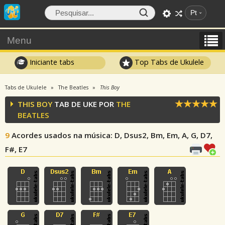
Pt
Menu
Iniciante tabs
Top Tabs de Ukulele
Tabs de Ukulele
The Beatles
This Boy
THIS BOY
TAB DE UKE POR
THE
BEATLES
9
Acordes usados na música
: D, Dsus2, Bm, Em, A, G, D7,
F#, E7