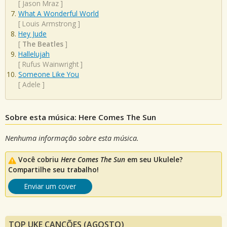
[
Jason Mraz
]
What A Wonderful World
[
Louis Armstrong
]
Hey Jude
[
The Beatles
]
Hallelujah
[
Rufus Wainwright
]
Someone Like You
[
Adele
]
Sobre esta música: Here Comes The Sun
Nenhuma informação sobre esta música.
Você cobriu
Here Comes The Sun
em seu Ukulele?
Compartilhe seu trabalho!
Enviar um cover
TOP UKE CANÇÕES (AGOSTO)