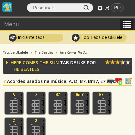
Pt
Menu
Iniciante tabs
Top Tabs de Ukulele
Tabs de Ukulele
The Beatles
Here Comes The Sun
HERE COMES THE SUN
TAB DE UKE POR
THE BEATLES
7
Acordes usados na música
: A, D, B7, Bm7, E7, C, G