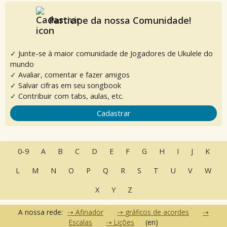
Participe da nossa Comunidade!
✓ Junte-se à maior comunidade de Jogadores de Ukulele do
mundo
✓ Avaliar, comentar e fazer amigos
✓ Salvar cifras em seu songbook
✓ Contribuir com tabs, aulas, etc.
Cadastrar
0-9
A
B
C
D
E
F
G
H
I
J
K
L
M
N
O
P
Q
R
S
T
U
V
W
X
Y
Z
A nossa rede:
Afinador
gráficos de acordes
Escalas
Lições
(en)