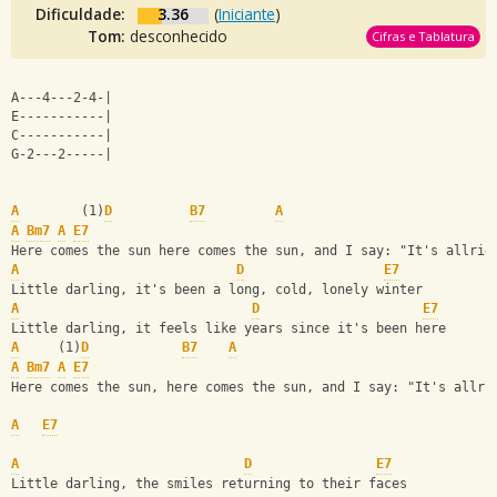
Dificuldade:
3.36
(
Iniciante
)
Tom:
desconhecido
Cifras e Tablatura
A---4---2-4-|
E-----------|
C-----------|
G-2---2-----|
A
        (1)
D
B7
A
A
Bm7
A
E7
Here comes the sun here comes the sun, and I say: "It's allrig
A
D
E7
Little darling, it's been a long, cold, lonely winter
A
D
E7
Little darling, it feels like years since it's been here
A
     (1)
D
B7
A
A
Bm7
A
E7
Here comes the sun, here comes the sun, and I say: "It's allri
A
E7
A
D
E7
Little darling, the smiles returning to their faces