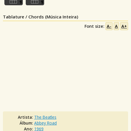
Tablature / Chords (Música Inteira)
Font size:
A-
A
A+
Artista:
The Beatles
Álbum:
Abbey Road
Ano:
1969