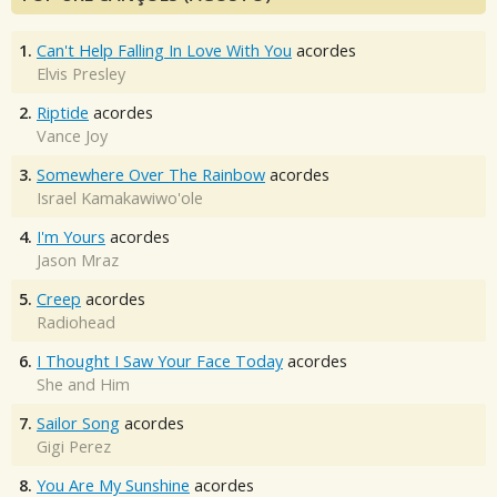
1.
Can't Help Falling In Love With You
acordes
Elvis Presley
2.
Riptide
acordes
Vance Joy
3.
Somewhere Over The Rainbow
acordes
Israel Kamakawiwo'ole
4.
I'm Yours
acordes
Jason Mraz
5.
Creep
acordes
Radiohead
6.
I Thought I Saw Your Face Today
acordes
She and Him
7.
Sailor Song
acordes
Gigi Perez
8.
You Are My Sunshine
acordes