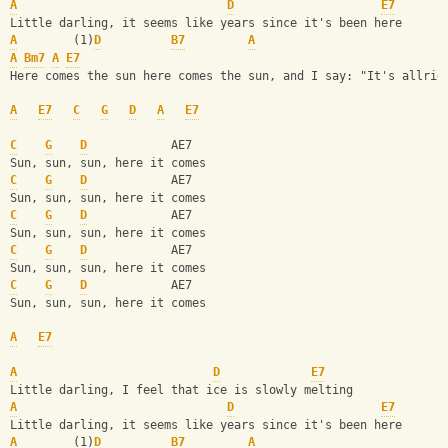
A
D
E7
Little darling, it seems like years since it's been here
A
        (1)
D
B7
A
A
Bm7
A
E7
Here comes the sun here comes the sun, and I say: "It's allrig
A
E7
C
G
D
A
E7
C
G
D
            AE7
Sun, sun, sun, here it comes
C
G
D
            AE7
Sun, sun, sun, here it comes
C
G
D
            AE7
Sun, sun, sun, here it comes
C
G
D
            AE7
Sun, sun, sun, here it comes
C
G
D
            AE7
Sun, sun, sun, here it comes
A
E7
A
D
E7
Little darling, I feel that ice is slowly melting
A
D
E7
Little darling, it seems like years since it's been here
A
        (1)
D
B7
A