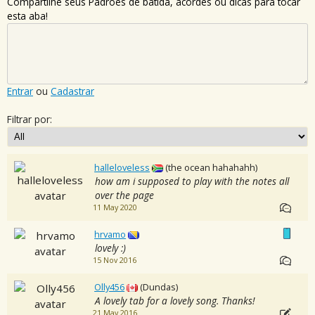
Compartilhe seus Padrões de batida, acordes ou dicas para tocar
esta aba!
Entrar
ou
Cadastrar
Filtrar por:
halleloveless
(the ocean hahahahh)
how am i supposed to play with the notes all
over the page
11 May 2020
hrvamo
lovely :)
15 Nov 2016
Olly456
(Dundas)
A lovely tab for a lovely song. Thanks!
21 May 2016