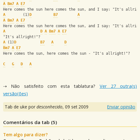
A
Bm7
A
E7
Here comes the sun here comes the sun, and I say: "It's allrig
A
        (1)
D
B7
A
A
Bm7
A
E7
Here comes the sun here comes the sun, and I say: "It's allrig
A
D
A
Bm7
A
E7
"It's allright!"?
A
 (1)
D
B7
A
D
Bm7
A
E7
Here comes the sun, here comes the sun - "It's allright!"?
C
G
D
A
⇢ Não satisfeito com esta tablatura?
Ver 27 outra(s)
versão(ões)
Tab de uke por
desconhecido
,
09 set 2009
Enviar opinião
Comentários da tab (
5
)
Tem algo para dizer?