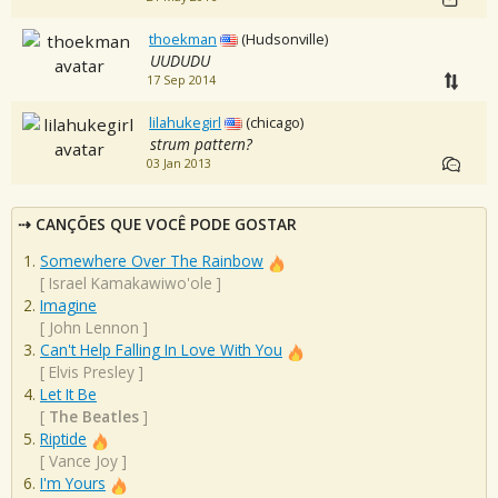
thoekman
(Hudsonville)
UUDUDU
17 Sep 2014
lilahukegirl
(chicago)
strum pattern?
03 Jan 2013
CANÇÕES QUE VOCÊ PODE GOSTAR
Somewhere Over The Rainbow
[
Israel Kamakawiwo'ole
]
Imagine
[
John Lennon
]
Can't Help Falling In Love With You
[
Elvis Presley
]
Let It Be
[
The Beatles
]
Riptide
[
Vance Joy
]
I'm Yours